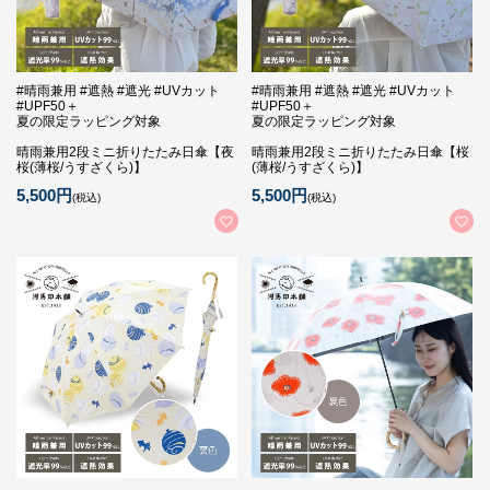
#晴雨兼用 #遮熱 #遮光 #UVカット
#晴雨兼用 #遮熱 #遮光 #UVカット
#UPF50＋
#UPF50＋
夏の限定ラッピング対象
夏の限定ラッピング対象
晴雨兼用2段ミニ折りたたみ日傘【夜
晴雨兼用2段ミニ折りたたみ日傘【桜
桜(薄桜/うすざくら)】
(薄桜/うすざくら)】
5,500円
5,500円
(税込)
(税込)