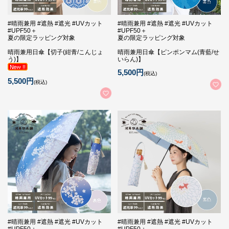
#晴雨兼用 #遮熱 #遮光 #UVカット
#晴雨兼用 #遮熱 #遮光 #UVカット
#UPF50＋
#UPF50＋
夏の限定ラッピング対象
夏の限定ラッピング対象
晴雨兼用日傘【切子(紺青/こんじょ
晴雨兼用日傘【ピンポンマム(青藍/せ
う)】
いらん)】
5,500円
(税込)
5,500円
(税込)
#晴雨兼用 #遮熱 #遮光 #UVカット
#晴雨兼用 #遮熱 #遮光 #UVカット