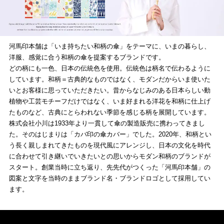
河馬印本舗は「いま持ちたい和柄の傘」をテーマに、いまの暮らし、
洋服、感覚に合う和柄の傘を提案するブランドです。
どの柄にも一色、日本の伝統色を使用。伝統色は柄名で伝わるように
しています。和柄＝古典的なものではなく、モダンだからいま使いた
いとお客様に思っていただきたい。昔からなじみのある日本らしい動
植物や工芸モチーフだけではなく、いま好まれる洋花を和柄に仕上げ
たものなど、古典にとらわれない季節を感じる柄を展開しています。
株式会社小川は1933年より一貫して傘の製造販売に携わってきまし
た。そのはじまりは「カバ印の傘カバー」でした。2020年、和柄とい
う長く親しまれてきたものを現代風にアレンジし、日本の文化を時代
に合わせて引き継いでいきたいとの思いからモダン和柄のブランドが
スタート。創業当時に立ち返り、先先代がつくった「河馬印本舗」の
図案と文字を当時のままブランド名・ブランドロゴとして採用してい
ます。