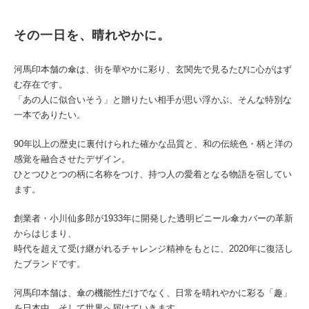
その一日を、晴れやかに。
河馬印本舗の傘は、街を華やかに彩り、玄関先で見るたびに心がはず
む存在です。
「あの人に似合いそう」と贈りたい相手が思い浮かぶ、そんな特別な
一本でありたい。
90年以上の歴史に裏付けられた確かな品質と、和の伝統色・柄と洋の
感覚を融合させたデザイン。
ひとつひとつの柄に名称をつけ、持つ人の愛着となる物語を宿してい
ます。
創業者・小川仙多郎が1933年に開発した透明ビニール傘カバーの革新
からはじまり、
時代を超えて受け継がれるチャレンジ精神をもとに、2020年に復活し
たブランドです。
河馬印本舗は、傘の機能性だけでなく、日常を晴れやかに彩る「趣」
を日本中、そして世界へ届けていきます。