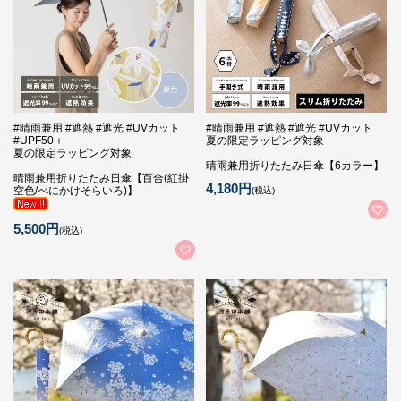
#晴雨兼用 #遮熱 #遮光 #UVカット
#晴雨兼用 #遮熱 #遮光 #UVカット
#UPF50＋
夏の限定ラッピング対象
夏の限定ラッピング対象
晴雨兼用折りたたみ日傘【6カラー】
晴雨兼用折りたたみ日傘【百合(紅掛
4,180円
空色/べにかけそらいろ)】
(税込)
5,500円
(税込)