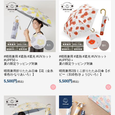
#晴雨兼用 #遮熱 #遮光 #UVカット
#晴雨兼用 #遮熱 #遮光 #UVカット
#UPF50＋
#UPF50＋
夏の限定ラッピング対象
夏の限定ラッピング対象
晴雨兼用折りたたみ日傘【花（金糸
晴雨兼用2段ミニ折りたたみ日傘【ポ
雀色/かなりあいろ）】
ピー（京緋色/きょうひいろ）】
5,500円
5,500円
(税込)
(税込)