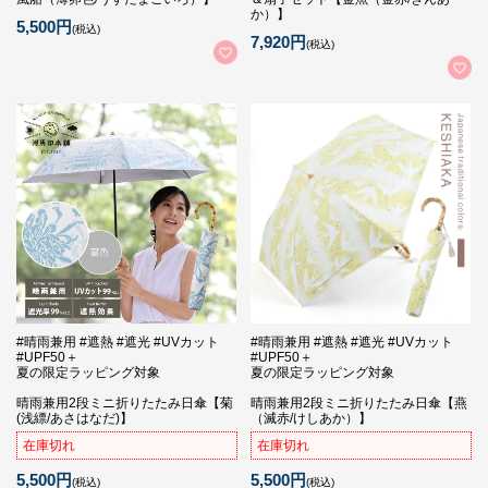
か）】
5,500円
(税込)
7,920円
(税込)
#晴雨兼用 #遮熱 #遮光 #UVカット
#晴雨兼用 #遮熱 #遮光 #UVカット
#UPF50＋
#UPF50＋
夏の限定ラッピング対象
夏の限定ラッピング対象
晴雨兼用2段ミニ折りたたみ日傘【菊
晴雨兼用2段ミニ折りたたみ日傘【燕
(浅縹/あさはなだ)】
（滅赤/けしあか）】
在庫切れ
在庫切れ
5,500円
5,500円
(税込)
(税込)