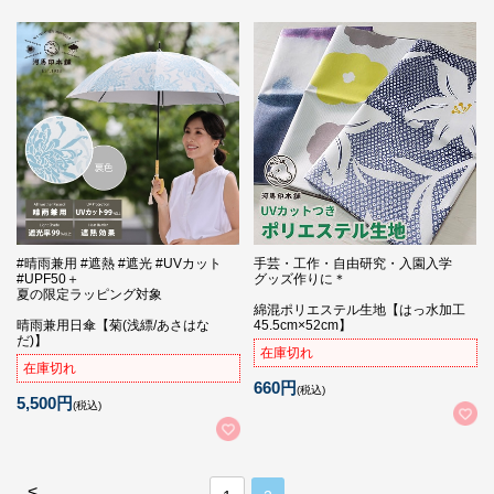
#晴雨兼用 #遮熱 #遮光 #UVカット
手芸・工作・自由研究・入園入学
#UPF50＋
グッズ作りに＊
夏の限定ラッピング対象
綿混ポリエステル生地【はっ水加工
晴雨兼用日傘【菊(浅縹/あさはな
45.5cm×52cm】
だ)】
在庫切れ
在庫切れ
660円
(税込)
5,500円
(税込)
<