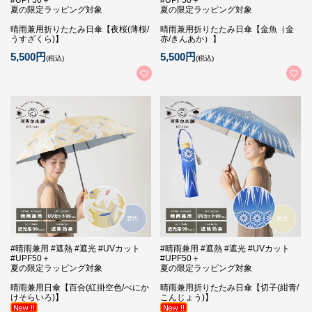
#UPF50＋
#UPF50＋
夏の限定ラッピング対象
夏の限定ラッピング対象
晴雨兼用折りたたみ日傘【夜桜(薄桜/
晴雨兼用折りたたみ日傘【金魚（金
うすざくら)】
赤/きんあか）】
5,500円
5,500円
(税込)
(税込)
#晴雨兼用 #遮熱 #遮光 #UVカット
#晴雨兼用 #遮熱 #遮光 #UVカット
#UPF50＋
#UPF50＋
夏の限定ラッピング対象
夏の限定ラッピング対象
晴雨兼用日傘【百合(紅掛空色/べにか
晴雨兼用折りたたみ日傘【切子(紺青/
けそらいろ)】
こんじょう)】