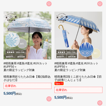
#晴雨兼用 #遮熱 #遮光 #UVカット
#晴雨兼用 #遮熱 #遮光 #UVカット
#UPF50＋
#UPF50＋
夏の限定ラッピング対象
夏の限定ラッピング対象
晴雨兼用折りたたみ日傘【菊(浅縹/あ
晴雨兼用2段ミニ折りたたみ日傘【切
さはなだ)】
子(紺青/こんじょう)】
在庫切れ
在庫切れ
5,500円
(税込)
5,500円
(税込)