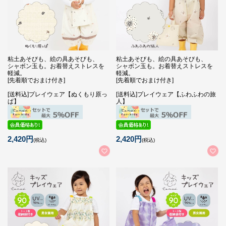
粘土あそびも、絵の具あそびも、
粘土あそびも、絵の具あそびも、
シャボン玉も。お着替えストレスを
シャボン玉も。お着替えストレスを
軽減。
軽減。
[先着順でおまけ付き]
[先着順でおまけ付き]
[送料込]プレイウェア【ぬくもり原っ
[送料込]プレイウェア【ふわふわの旅
ぱ】
人】
2,420円
2,420円
(税込)
(税込)