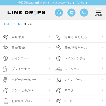
会員登録＆LINE連携で今すぐ使える500ポイントプレゼント
LINE DROPS
キッズ
雨傘/長傘
雨傘/折りたたみ
日傘/長傘
日傘/折りたたみ
レインコート
レインポンチョ
プレイウエア
レインハット
ベビーカーカバー
レインブーツ
ランドセルカバー
マスク
お食事エプロン
SALE