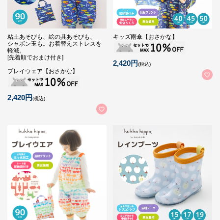
粘土あそびも、絵の具あそびも、
キッズ雨傘【おさかな】
シャボン玉も。お着替えストレスを
軽減。
[先着順でおまけ付き]
2,420円
(税込)
プレイウェア【おさかな】
2,420円
(税込)