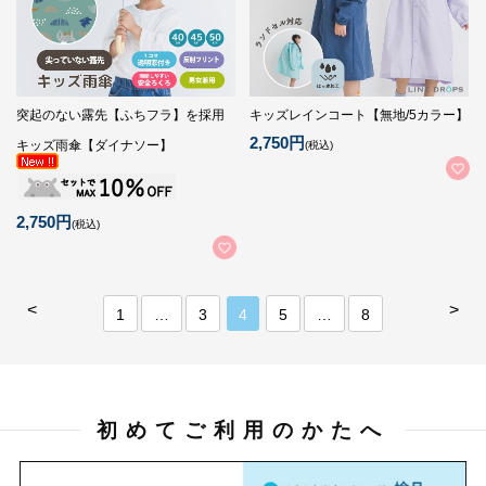
突起のない露先【ふちフラ】を採用
キッズレインコート【無地/5カラー】
2,750円
キッズ雨傘【ダイナソー】
(税込)
2,750円
(税込)
<
>
1
…
3
4
5
…
8
初めてご利用のかたへ