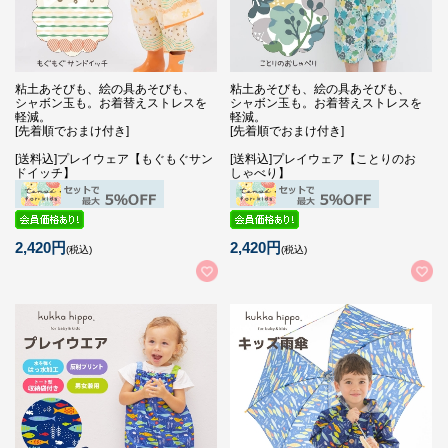
粘土あそびも、絵の具あそびも、
粘土あそびも、絵の具あそびも、
シャボン玉も。お着替えストレスを
シャボン玉も。お着替えストレスを
軽減。
軽減。
[先着順でおまけ付き]
[先着順でおまけ付き]
[送料込]プレイウェア【もぐもぐサン
[送料込]プレイウェア【ことりのお
ドイッチ】
しゃべり】
2,420円
2,420円
(税込)
(税込)