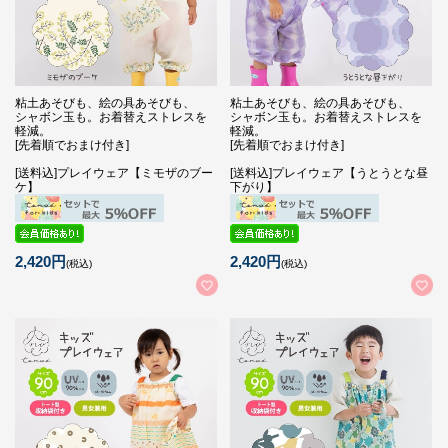
粘土あそびも、絵の具あそびも、
粘土あそびも、絵の具あそびも、
シャボン玉も。お着替えストレスを
シャボン玉も。お着替えストレスを
軽減。
軽減。
[先着順でおまけ付き]
[先着順でおまけ付き]
[送料込]プレイウェア【ミモザのブー
[送料込]プレイウェア【うとうとな昼
ケ】
下がり】
2,420円
2,420円
(税込)
(税込)