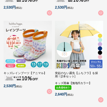
2,530円
2,530円
(税込)
(税込)
キッズレインブーツ【アニマル】
突起のない露先【ふちフラ】を採
用！[2本セット]
キッズ雨傘【無地/5カラー】
2,530円
(税込)
2,640円
(税込)