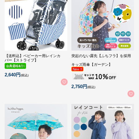
【送料込】ベビーカー用レインカ
突起のない露先【ふちフラ】を採用
バー【ストライプ】
キッズ雨傘【ガーデン】
2,640円
(税込)
2,750円
(税込)