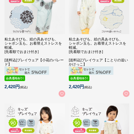
粘土あそびも、絵の具あそびも、
粘土あそびも、絵の具あそびも、
シャボン玉も。お着替えストレスを
シャボン玉も。お着替えストレスを
軽減。
軽減。
[先着順でおまけ付き]
[先着順でおまけ付き]
[送料込]プレイウェア【小花のパレー
[送料込]プレイウェア【ことりの追い
ド】
かけっこ】
2,420円
2,420円
(税込)
(税込)