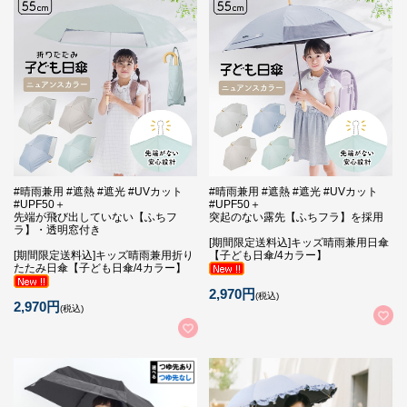
#晴雨兼用 #遮熱 #遮光 #UVカット
#晴雨兼用 #遮熱 #遮光 #UVカット
#UPF50＋
#UPF50＋
先端が飛び出していない【ふちフ
突起のない露先【ふちフラ】を採用
ラ】・透明窓付き
[期間限定送料込]キッズ晴雨兼用日傘
[期間限定送料込]キッズ晴雨兼用折り
【子ども日傘/4カラー】
たたみ日傘【子ども日傘/4カラー】
2,970円
(税込)
2,970円
(税込)