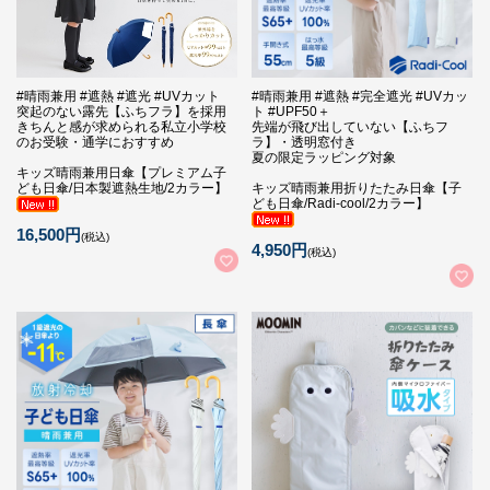
#晴雨兼用 #遮熱 #遮光 #UVカット
#晴雨兼用 #遮熱 #完全遮光 #UVカッ
突起のない露先【ふちフラ】を採用
ト #UPF50＋
きちんと感が求められる私立小学校
先端が飛び出していない【ふちフ
のお受験・通学におすすめ
ラ】・透明窓付き
夏の限定ラッピング対象
キッズ晴雨兼用日傘【プレミアム子
ども日傘/日本製遮熱生地/2カラー】
キッズ晴雨兼用折りたたみ日傘【子
ども日傘/Radi-cool/2カラー】
16,500円
(税込)
4,950円
(税込)