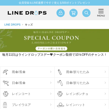
会員登録＆LINE連携で今すぐ使える500ポイントプレゼント
LINE DROPS
キッズ
毎月11日はラインドロップスデー💖クーポン取得で10％OFFのチャンス！
雨傘/長傘
雨傘/折りたたみ
日傘/長傘
日傘/折りたたみ
レインコート
レインポンチョ
プレイウエア
レインハット