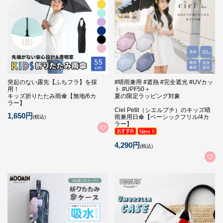
突起のない露先【ふちフラ】を採
#晴雨兼用 #遮熱 #完全遮光 #UVカッ
用！
ト #UPF50＋
キッズ折りたたみ雨傘【無地/6カ
夏の限定ラッピング対象
ラー】
Ciel Petit（シエルプチ）のキッズ晴
1,650円
雨兼用日傘【ベーシックフリル/4カ
(税込)
ラー】
4,290円
(税込)