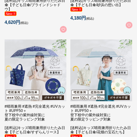
[送料込]キッズ晴雨兼用折りたたみ日
[送料込]キッズ晴雨兼用折りたたみ日
傘【子ども日傘/ブラインドシャド
傘【子ども日傘/砂浜の想い出】
ウ】
4,180円
(税込)
4,620円
(税込)
#晴雨兼用 #遮熱 #完全遮光 #UVカッ
#晴雨兼用 #遮熱 #完全遮光 #UVカッ
ト #UPF50＋
ト #UPF50＋
登下校中の紫外線対策に
登下校中の紫外線対策に
夏の限定ラッピング対象
夏の限定ラッピング対象
[送料込]キッズ晴雨兼用折りたたみ日
[送料込]キッズ晴雨兼用折りたたみ日
傘【子ども日傘/すずらんリース】
傘【子ども日傘/花畑の宝石たち】