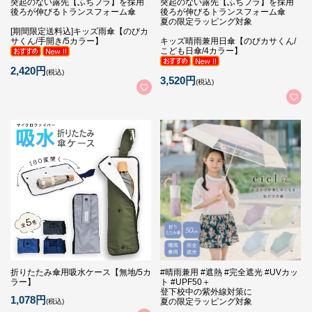
突起のない露先【ふちフラ】を採用
突起のない露先【ふちフラ】を採用
後ろが伸びるトランスフォーム傘
後ろが伸びるトランスフォーム傘
夏の限定ラッピング対象
[期間限定送料込]キッズ雨傘【のびカ
サくん/手開き/5カラー】
キッズ晴雨兼用日傘【のびカサくん/
こども日傘/4カラー】
2,420円
(税込)
3,520円
(税込)
折りたたみ傘用吸水ケース【無地/5カ
#晴雨兼用 #遮熱 #完全遮光 #UVカッ
ラー】
ト #UPF50＋
登下校中の紫外線対策に
1,078円
夏の限定ラッピング対象
(税込)