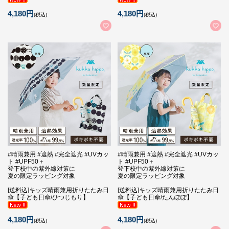
4,180円
4,180円
(税込)
(税込)
#晴雨兼用 #遮熱 #完全遮光 #UVカッ
#晴雨兼用 #遮熱 #完全遮光 #UVカッ
ト #UPF50＋
ト #UPF50＋
登下校中の紫外線対策に
登下校中の紫外線対策に
夏の限定ラッピング対象
夏の限定ラッピング対象
[送料込]キッズ晴雨兼用折りたたみ日
[送料込]キッズ晴雨兼用折りたたみ日
傘【子ども日傘/ひつじもり】
傘【子ども日傘/たんぽぽ】
4,180円
4,180円
(税込)
(税込)