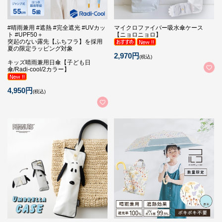
#晴雨兼用 #遮熱 #完全遮光 #UVカッ
マイクロファイバー吸水傘ケース
ト #UPF50＋
【ニョロニョロ】
突起のない露先【ふちフラ】を採用
夏の限定ラッピング対象
2,970円
(税込)
キッズ晴雨兼用日傘【子ども日
傘/Radi-cool/2カラー】
4,950円
(税込)