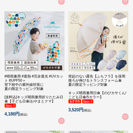
#晴雨兼用 #遮熱 #完全遮光 #UVカッ
突起のない露先【ふちフラ】を採用
ト #UPF50＋
後ろが伸びるトランスフォーム傘
登下校中の紫外線対策に
夏の限定ラッピング対象
夏の限定ラッピング対象
キッズ晴雨兼用日傘【のびカサくん/
[送料込]キッズ晴雨兼用折りたたみ日
こども日傘/5カラー】
傘【子ども日傘/おやまとクマ】
3,520円
(税込)
4,180円
(税込)