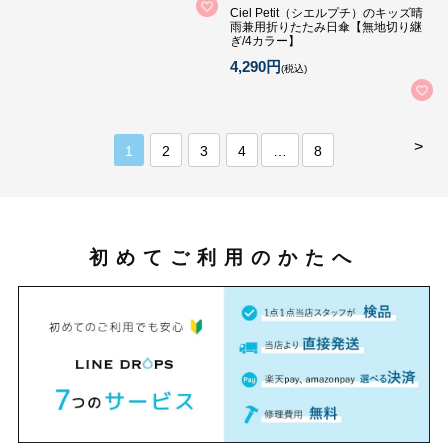
Ciel Petit（シエルプチ）のキッズ晴
雨兼用折りたたみ日傘【無地切り継
ぎ/4カラー】
4,290円
(税込)
>
1
2
3
4
…
8
初めてご利用のかたへ