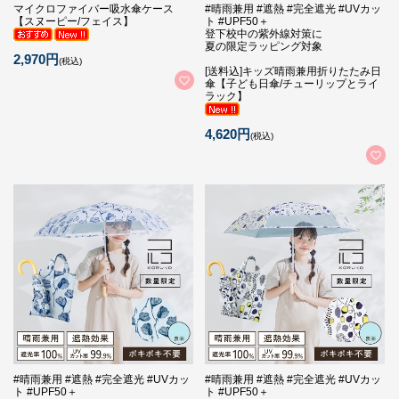
マイクロファイバー吸水傘ケース
#晴雨兼用 #遮熱 #完全遮光 #UVカッ
【スヌーピー/フェイス】
ト #UPF50＋
登下校中の紫外線対策に
夏の限定ラッピング対象
2,970円
(税込)
[送料込]キッズ晴雨兼用折りたたみ日
傘【子ども日傘/チューリップとライ
ラック】
4,620円
(税込)
#晴雨兼用 #遮熱 #完全遮光 #UVカッ
#晴雨兼用 #遮熱 #完全遮光 #UVカッ
ト #UPF50＋
ト #UPF50＋