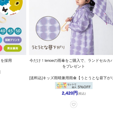
】を採用
今だけ！tenoeの雨傘をご購入で、ランドセルカ
をプレゼント
】
[送料込]キッズ雨晴兼用雨傘【うとうとな昼下が
2,420円
(税込)