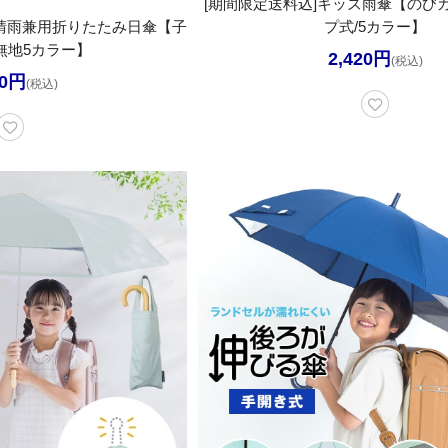
[期間限定送料込]キッズ雨傘【のび
ズ晴雨兼用折りたたみ日傘【子
プ式/5カラー】
無地5カラー】
2,420円
(税込)
50円
(税込)