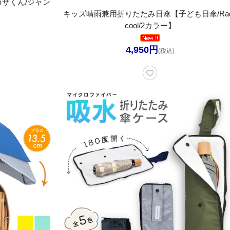
カサくん/ジャン
キッズ晴雨兼用折りたたみ日傘【子ども日傘/Rad
cool/2カラー】
4,950円
(税込)