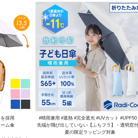
】を採用
#晴雨兼用 #遮熱 #完全遮光 #UVカット #UPF50
ォーム傘
先端が飛び出していない【ふちフラ】・透明窓
夏の限定ラッピング対象