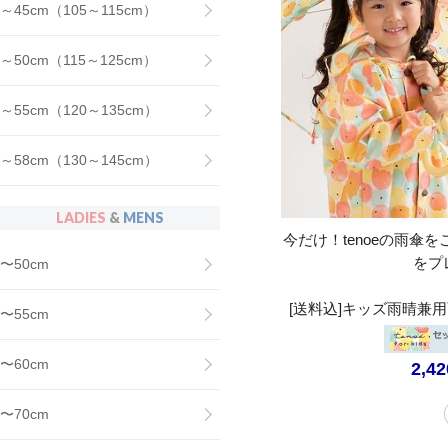
～45cm（105～115cm）
～50cm（115～125cm）
～55cm（120～135cm）
～58cm（130～145cm）
LADIES
&
MENS
今だけ！tenoeの雨傘
をプ
〜50cm
[送料込]キッズ雨晴兼
〜55cm
〜60cm
2,4
〜70cm