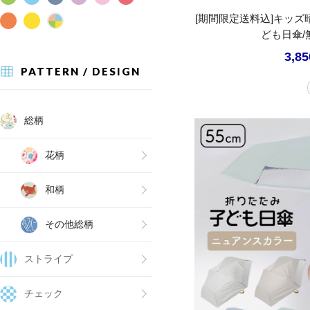
[期間限定送料込]キッ
ども日傘/
3,8
PATTERN / DESIGN
総柄
花柄
和柄
その他総柄
ストライプ
チェック