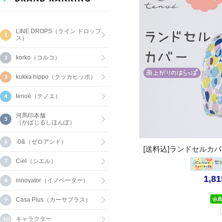
LINE DROPS（ライン ドロップ
ス）
korko（コルコ）
kukka hippo（クッカヒッポ）
tenoé（テノエ）
河馬印本舗
（かばじるしほんぽ）
-0&（ゼロアンド）
[送料込]ランドセルカ
Ciel（シエル）
1,8
innovator（イノベーター）
Casa Plus（カーサプラス）
キャラクター