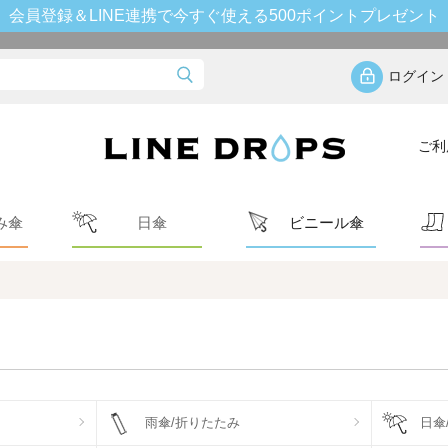
会員登録＆LINE連携で今すぐ使える500ポイントプレゼント
ログイン
ご利
み傘
日傘
ビニール傘
雨傘/折りたたみ
日傘