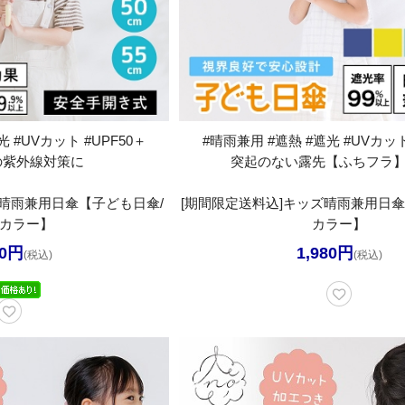
 #UVカット #UPF50＋
#晴雨兼用 #遮熱 #遮光 #UVカット
の紫外線対策に
突起のない露先【ふちフラ
ズ晴雨兼用日傘【子ども日傘/
[期間限定送料込]キッズ晴雨兼用日傘
5カラー】
カラー】
80円
1,980円
(税込)
(税込)