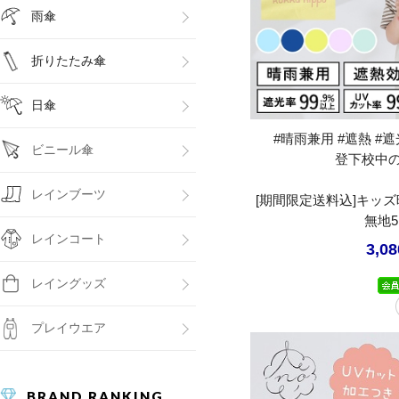
雨傘
折りたたみ傘
日傘
#晴雨兼用 #遮熱 #遮光
ビニール傘
登下校中
レインブーツ
[期間限定送料込]キッ
無地
レインコート
3,0
レイングッズ
プレイウエア
BRAND RANKING