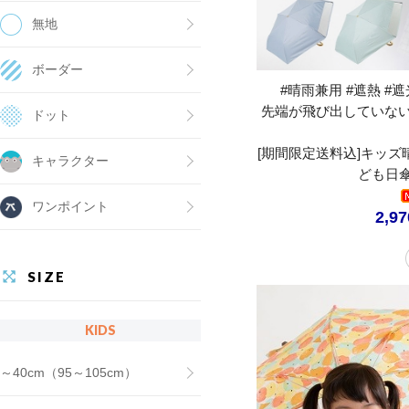
無地
ボーダー
#晴雨兼用 #遮熱 #遮光
先端が飛び出していな
ドット
[期間限定送料込]キッ
キャラクター
ども日傘
ワンポイント
2,9
SIZE
KIDS
～40cm（95～105cm）