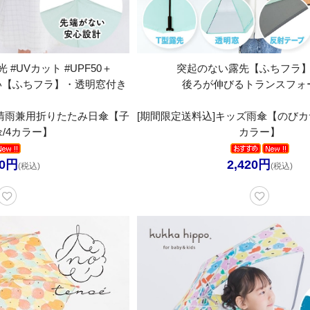
 #UVカット #UPF50＋
突起のない露先【ふちフラ
い【ふちフラ】・透明窓付き
後ろが伸びるトランスフォ
ズ晴雨兼用折りたたみ日傘【子
[期間限定送料込]キッズ雨傘【のびカサ
/4カラー】
カラー】
70円
2,420円
(税込)
(税込)