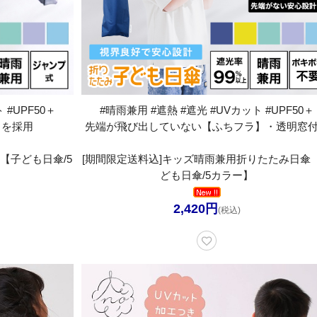
 #UPF50＋
#晴雨兼用 #遮熱 #遮光 #UVカット #UPF50＋
】を採用
先端が飛び出していない【ふちフラ】・透明窓
【子ども日傘/5
[期間限定送料込]キッズ晴雨兼用折りたたみ日傘
ども日傘/5カラー】
2,420円
(税込)