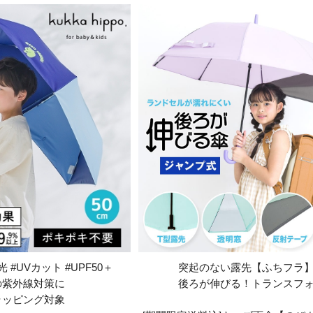
 #UVカット #UPF50＋
突起のない露先【ふちフラ
の紫外線対策に
後ろが伸びる！トランスフ
ラッピング対象