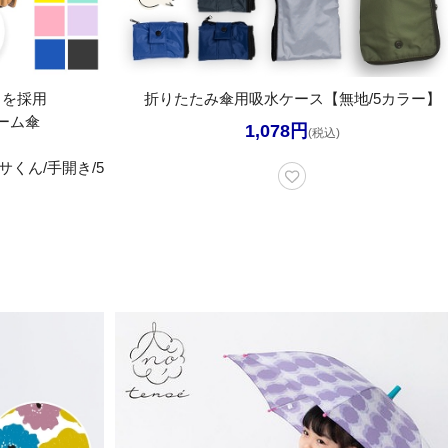
】を採用
折りたたみ傘用吸水ケース【無地/5カラー】
ーム傘
1,078円
(税込)
くん/手開き/5