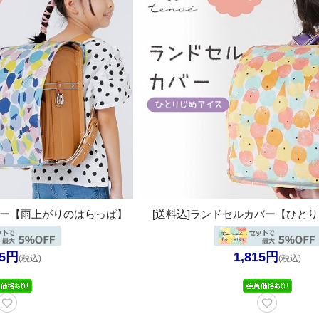
バー【雨上がりのはらっぱ】
[送料込]ランドセルカバー【ひと
15円
1,815円
(税込)
(税込)