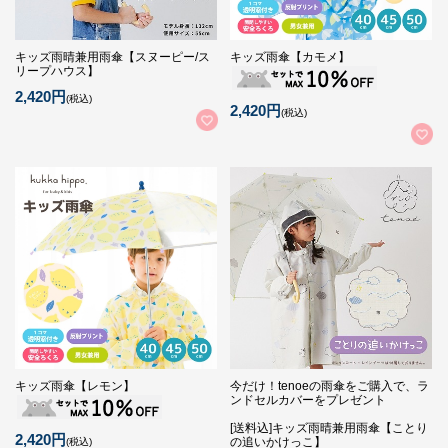
キッズ雨晴兼用雨傘【スヌーピー/ス
キッズ雨傘【カモメ】
リープハウス】
2,420円
(税込)
2,420円
(税込)
キッズ雨傘【レモン】
今だけ！tenoeの雨傘をご購入で、ラ
ンドセルカバーをプレゼント
[送料込]キッズ雨晴兼用雨傘【ことり
2,420円
の追いかけっこ】
(税込)