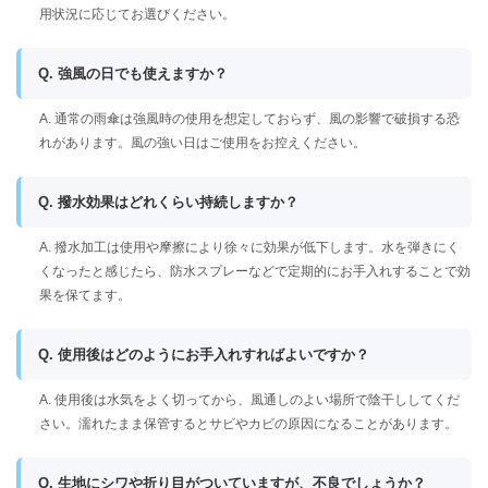
用状況に応じてお選びください。
Q. 強風の日でも使えますか？
A. 通常の雨傘は強風時の使用を想定しておらず、風の影響で破損する恐
れがあります。風の強い日はご使用をお控えください。
Q. 撥水効果はどれくらい持続しますか？
A. 撥水加工は使用や摩擦により徐々に効果が低下します。水を弾きにく
くなったと感じたら、防水スプレーなどで定期的にお手入れすることで効
果を保てます。
Q. 使用後はどのようにお手入れすればよいですか？
A. 使用後は水気をよく切ってから、風通しのよい場所で陰干ししてくだ
さい。濡れたまま保管するとサビやカビの原因になることがあります。
Q. 生地にシワや折り目がついていますが、不良でしょうか？