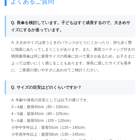
よくあるご質問
Q. 長傘を検討しています。子どもはすぐ成長するので、大きめサ
イズにするか迷っています。
A. 大きめサイズは使うときのバランスがとりにくかったり、持ち歩く際
に地面にあたってしまうことがあります。また、裏面コーティング付きの
晴雨兼用傘は同じ親骨サイズの雨傘に比べて重さがあるため、お子さまに
よっては使いにくく感じることもあります。身長に適したサイズを基本
に、ご家庭の使いやすさにあわせてご検討ください。
Q. サイズの目安はどのくらいですか？
A. 年齢や身長の目安としては以下の通りです。
3～4歳：親骨40cm（85～100cm）
4～5歳：親骨45cm（90～105cm）
5～6歳：親骨50cm（105～120cm）
小学中学年以上：親骨55cm（120～140cm）
小学高学年以上：親骨58cm（130～145cm）