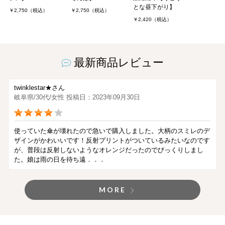
とな昼下がり】
￥2,750（税込）
￥2,750（税込）
￥2,420（税込）
最新商品レビュー
twinklestar★さん
岐阜県/30代/女性 投稿日：2023年09月30日
使っていた傘が壊れたので急いで購入しました。大柄のスミレのデ
ザインがかわいいです！反射プリントがついているみたいなのです
が、普段は反射しないようなオレンジだったのでびっくりしまし
た。娘は雨の日を待ち遠．．．
MORE