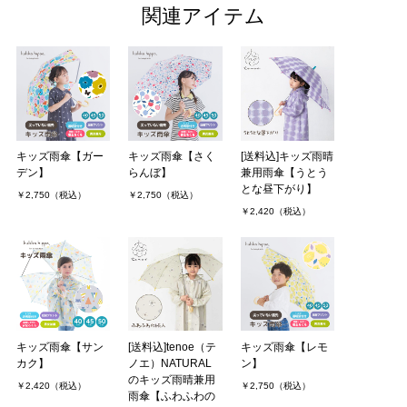
関連アイテム
キッズ雨傘【ガー
キッズ雨傘【さく
[送料込]キッズ雨晴
デン】
らんぼ】
兼用雨傘【うとう
とな昼下がり】
￥2,750（税込）
￥2,750（税込）
￥2,420（税込）
キッズ雨傘【サン
[送料込]tenoe（テ
キッズ雨傘【レモ
カク】
ノエ）NATURAL
ン】
のキッズ雨晴兼用
￥2,420（税込）
￥2,750（税込）
雨傘【ふわふわの