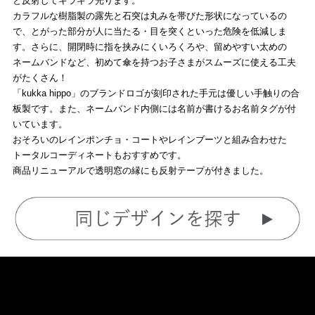
と反射してキラキラ光ります。
カラフルな樹脂製の露先と石突は丸みを帯びた形状になっているの
で、とがった部分が人に当たる・目を突くといった危険を低減しま
す。さらに、開閉時に指を挟みにくいろくろや、留めやすい太めの
ネームバンドなど、初めて傘を持つお子さまがスムーズに使える工夫
がたくさん！
「kukka hippo」のブランドロゴが刻印された手元は優しい手触りの合
板製です。また、ネームバンド内側には名前が書けるお名前タグが付
いています。
おそろいのレインポンチョ・コートやレインブーツと組み合わせた
トータルコーディネートもおすすめです。
商品リニューアルで透明窓の縁にも反射テープが付きました。