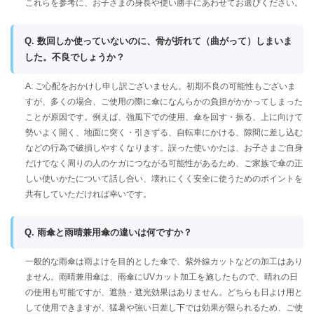
これらを参考に、お子さまの身長や使い勝手にあわせてお選びください。
Q. 数回しか使っていないのに、骨が折れて（曲がって）しまいま
した。不良でしょうか？
A. ご心配をおかけし申し訳ございません。初期不良の可能性もございま
すが、多くの場合、ご使用の際に傘になんらかの負担がかかってしまった
ことが原因です。例えば、強風下での使用、傘を回す・振る、上に向けて
勢いよく開く、地面に突く・引きずる、自転車にかける、隙間に差し込む
などの行為で破損しやすくなります。誤った使いかたは、お子さまご自身
だけでなく周りの人のケガにつながる可能性があるため、ご家族で傘の正
しい使いかたについて話し合い、壊れにくく安全に使うためのポイントを
共有していただければ幸いです。
Q. 雨傘と雨晴兼用傘の違いは何ですか？
一般的な雨傘は雨よけを目的とした傘で、紫外線カットなどの加工はあり
ません。雨晴兼用傘は、雨傘にUVカット加工を施したもので、晴れの日
の使用も可能ですが、遮熱・遮光効果はありません。どちらも日よけ用と
して使用できますが、猛暑や強い日差し下では効果が限られるため、ご使