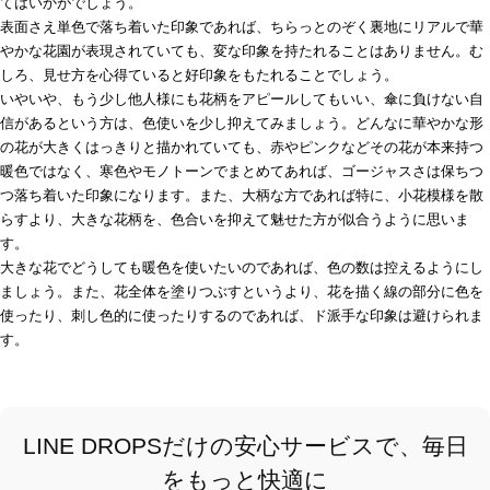
てはいかがでしょう。
表面さえ単色で落ち着いた印象であれば、ちらっとのぞく裏地にリアルで華
やかな花園が表現されていても、変な印象を持たれることはありません。む
しろ、見せ方を心得ていると好印象をもたれることでしょう。
いやいや、もう少し他人様にも花柄をアピールしてもいい、傘に負けない自
信があるという方は、色使いを少し抑えてみましょう。どんなに華やかな形
の花が大きくはっきりと描かれていても、赤やピンクなどその花が本来持つ
暖色ではなく、寒色やモノトーンでまとめてあれば、ゴージャスさは保ちつ
つ落ち着いた印象になります。また、大柄な方であれば特に、小花模様を散
らすより、大きな花柄を、色合いを抑えて魅せた方が似合うように思いま
す。
大きな花でどうしても暖色を使いたいのであれば、色の数は控えるようにし
ましょう。また、花全体を塗りつぶすというより、花を描く線の部分に色を
使ったり、刺し色的に使ったりするのであれば、ド派手な印象は避けられま
す。
LINE DROPSだけの安心サービスで、毎日
をもっと快適に