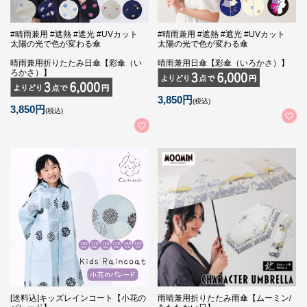
#晴雨兼用 #遮熱 #遮光 #UVカット
#晴雨兼用 #遮熱 #遮光 #UVカット
太陽の光で色が変わる傘
太陽の光で色が変わる傘
晴雨兼用折りたたみ日傘【彩傘（い
晴雨兼用日傘【彩傘（いろかさ）】
ろかさ）】
3,850円
(税込)
3,850円
(税込)
[送料込]キッズレインコート【小花の
雨晴兼用折りたたみ雨傘【ムーミン/