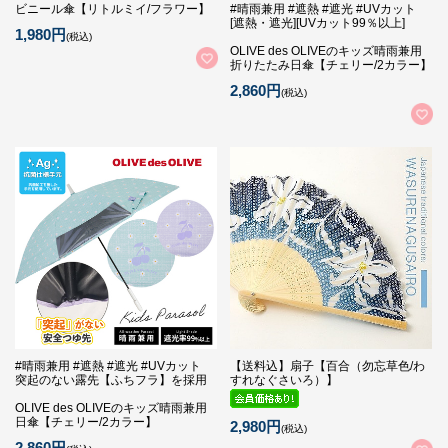
ビニール傘【リトルミイ/フラワー】
#晴雨兼用 #遮熱 #遮光 #UVカット
[遮熱・遮光][UVカット99％以上]
1,980円
(税込)
OLIVE des OLIVEのキッズ晴雨兼用
折りたたみ日傘【チェリー/2カラー】
2,860円
(税込)
#晴雨兼用 #遮熱 #遮光 #UVカット
【送料込】扇子【百合（勿忘草色/わ
突起のない露先【ふちフラ】を採用
すれなぐさいろ）】
OLIVE des OLIVEのキッズ晴雨兼用
日傘【チェリー/2カラー】
2,980円
(税込)
2,860円