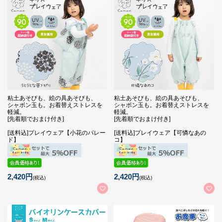
粘土あそびも、絵の具あそびも、
粘土あそびも、絵の具あそびも、
シャボン玉も。お着替えストレスを
シャボン玉も。お着替えストレスを
軽減。
軽減。
[先着順でおまけ付き]
[先着順でおまけ付き]
[送料込]プレイウェア【小花のパレー
[送料込]プレイウェア【可憐なあの
ド】
コ】
2,420円
2,420円
(税込)
(税込)