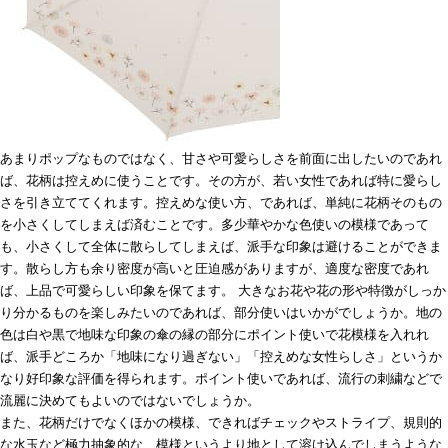
あまりポップなものではなく、甘さや可愛らしさを前面に出したいのであれ
ば、花柄は控えめに使うことです。その方が、若い女性であれば特に愛らし
さを引き立ててくれます。控えめな使い方、であれば、単純に花柄そのもの
を小さくしてしまえば済むことです。多少華やかな色使いの模様であって
も、小さくして全体に散らしてしまえば、派手な印象は避けることができま
す。散らし方も余り密度が高いと圧迫感がありますが、適度な密度であれ
ば、上品で可愛らしい印象を保てます。 大きなお花や花の形や特徴がしっか
り分かるものを楽しみたいのであれば、部分使いはいかがでしょうか。地の
色は白や黒で地味な印象の傘の縁の部分にポイント使いで花模様を入れれ
ば、派手どころか「地味になり過ぎない」「控えめな女性らしさ」というか
なり好印象な評価を得られます。ポイント使いであれば、流行の刺繍などで
流麗に決めてもよいのではないでしょうか。
また、花柄だけでなくほかの模様、できればチェックやストライプ、規則的
な水玉など極力抽象的な、模様というより地として溶け込んでしまうような