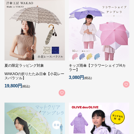
夏の限定ラッピング対象
キッズ雨傘【フラワーシェイプ/4カ
ラー】
WAKAOの折りたたみ日傘【小花レー
3,080円
スパラソル】
(税込)
19,800円
(税込)