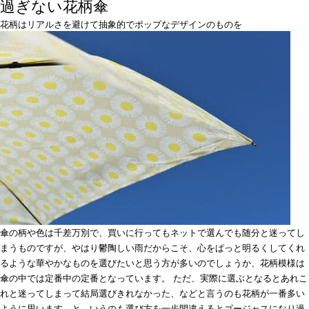
過ぎない花柄傘
花柄はリアルさを避けて抽象的でポップなデザインのものを
傘の柄や色は千差万別で、買いに行ってもネットで選んでも随分と迷ってし
まうものですが、やはり鬱陶しい雨だからこそ、心をぱっと明るくしてくれ
るような華やかなものを選びたいと思う方が多いのでしょうか、花柄模様は
傘の中では定番中の定番となっています。 ただ、実際に選ぶとなるとあれこ
れと迷ってしまって結局選びきれなかった、などと言うのも花柄が一番多い
ように思います。と、いうのも選び方を一歩間違えるとゴージャスになり過