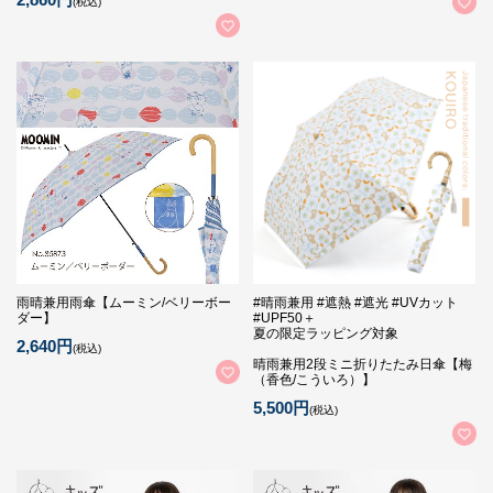
(税込)
雨晴兼用雨傘【ムーミン/ベリーボー
#晴雨兼用 #遮熱 #遮光 #UVカット
ダー】
#UPF50＋
夏の限定ラッピング対象
2,640円
(税込)
晴雨兼用2段ミニ折りたたみ日傘【梅
（香色/こういろ）】
5,500円
(税込)