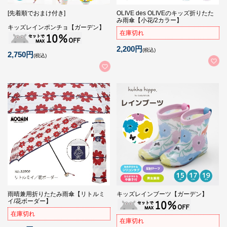
[先着順でおまけ付き]
OLIVE des OLIVEのキッズ折りたた
み雨傘【小花/2カラー】
キッズレインポンチョ【ガーデン】
在庫切れ
2,200円
(税込)
2,750円
(税込)
雨晴兼用折りたたみ雨傘【リトルミ
キッズレインブーツ【ガーデン】
イ/花ボーダー】
在庫切れ
在庫切れ