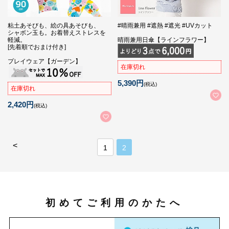
粘土あそびも、絵の具あそびも、
#晴雨兼用 #遮熱 #遮光 #UVカット
シャボン玉も。お着替えストレスを
軽減。
晴雨兼用日傘【ラインフラワー】
[先着順でおまけ付き]
プレイウェア【ガーデン】
在庫切れ
5,390円
(税込)
在庫切れ
2,420円
(税込)
<
1
2
初めてご利用のかたへ