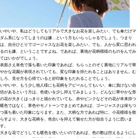
いやいや、私はどうしてもリアルで大きなお花を楽しみたい、でも傘だけマ
ダム系になってしまうのは嫌…という方もいらっしゃるでしょう。つまり
は、自分ひとりでゴージャスなお花を楽しみたい、でも、人から変に思われ
るのも嫌、ということですよね。であれば、裏地が花柄模様のものをんでみ
てはいかがでしょう。
表面さえ単色で落ち着いた印象であれば、ちらっとのぞく裏地にリアルで華
やかな花園が表現されていても、変な印象を持たれることはありません。む
しろ、見せ方を心得ていると好印象をもたれることでしょう。
いやいや、もう少し他人様にも花柄をアピールしてもいい、傘に負けない自
信があるという方は、色使いを少し抑えてみましょう。どんなに華やかな形
の花が大きくはっきりと描かれていても、赤やピンクなどその花が本来持つ
暖色ではなく、寒色やモノトーンでまとめてあれば、ゴージャスさは保ちつ
つ落ち着いた印象になります。また、大柄な方であれば特に、小花模様を散
らすより、大きな花柄を、色合いを抑えて魅せた方が似合うように思いま
す。
大きな花でどうしても暖色を使いたいのであれば、色の数は控えるようにし