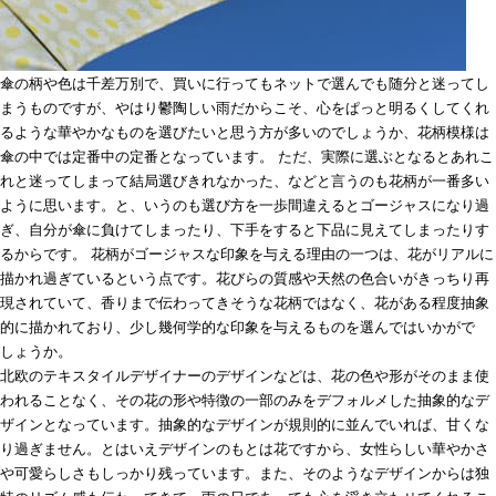
傘の柄や色は千差万別で、買いに行ってもネットで選んでも随分と迷ってし
まうものですが、やはり鬱陶しい雨だからこそ、心をぱっと明るくしてくれ
るような華やかなものを選びたいと思う方が多いのでしょうか、花柄模様は
傘の中では定番中の定番となっています。 ただ、実際に選ぶとなるとあれこ
れと迷ってしまって結局選びきれなかった、などと言うのも花柄が一番多い
ように思います。と、いうのも選び方を一歩間違えるとゴージャスになり過
ぎ、自分が傘に負けてしまったり、下手をすると下品に見えてしまったりす
るからです。 花柄がゴージャスな印象を与える理由の一つは、花がリアルに
描かれ過ぎているという点です。花びらの質感や天然の色合いがきっちり再
現されていて、香りまで伝わってきそうな花柄ではなく、花がある程度抽象
的に描かれており、少し幾何学的な印象を与えるものを選んではいかがで
しょうか。
北欧のテキスタイルデザイナーのデザインなどは、花の色や形がそのまま使
われることなく、その花の形や特徴の一部のみをデフォルメした抽象的なデ
ザインとなっています。抽象的なデザインが規則的に並んでいれば、甘くな
り過ぎません。とはいえデザインのもとは花ですから、女性らしい華やかさ
や可愛らしさもしっかり残っています。また、そのようなデザインからは独