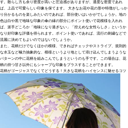
す。散らし方も余り密度が高いと圧迫感がありますが、適度な密度であれ
ば、上品で可愛らしい印象を保てます。 大きなお花や花の形や特徴がしっか
り分かるものを楽しみたいのであれば、部分使いはいかがでしょうか。地の
色は白や黒で地味な印象の傘の縁の部分にポイント使いで花模様を入れれ
ば、派手どころか「地味になり過ぎない」「控えめな女性らしさ」というか
なり好印象な評価を得られます。ポイント使いであれば、流行の刺繍などで
流麗に決めてもよいのではないでしょうか。
また、花柄だけでなくほかの模様、できればチェックやストライプ、規則的
な水玉など極力抽象的な、模様というより地として溶け込んでしまうような
パターンの中に花柄を組みこんでしまうというのも手です。この場合は、花
柄の持つ甘さ以外にもシャープな印象をプラスすることができます。
花柄がゴージャスでなくてどうする！大きな花柄をハイセンスに魅せるコツ