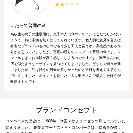
いたって普通の傘
高校生の息子の通学用に。息子本人は傘のデザインにこだわりがない
ようで、特に不満も無く使ってくれています。個人的な意見を言えば
有名なブランドのものなのでもう少し工夫と言うか、高級感のある作
りかと思っていましたが、写真の通りのシンプルで普通の傘です。シ
ンプルすぎてお値段が高く感じてしまうので☆-1です。楽天さんのお
店で似たようなデザインを見つけてしまいました。どちらで買うか迷
いましたが、私は拭うの日傘が欲しかったのと送料を考えて本店さん
で注文しました。ポイントを使いたい人は楽天さんで購入したほうが
断然オトクです。
ブランドコンセプト
コンバースの歴史は、1908年、米国マサチューセッツ州モールデンに
始まりました。 創業者マーキス・M・コンバースは、降雪量が多く、