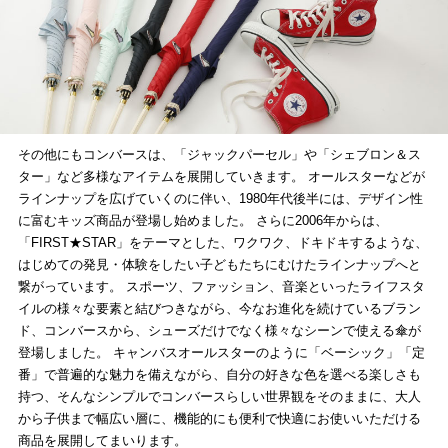
その他にもコンバースは、「ジャックパーセル」や「シェブロン＆ス
ター」など多様なアイテムを展開していきます。 オールスターなどが
ラインナップを広げていくのに伴い、1980年代後半には、デザイン性
に富むキッズ商品が登場し始めました。 さらに2006年からは、
「FIRST★STAR」をテーマとした、ワクワク、ドキドキするような、
はじめての発見・体験をしたい子どもたちにむけたラインナップへと
繋がっています。 スポーツ、ファッション、音楽といったライフスタ
イルの様々な要素と結びつきながら、今なお進化を続けているブラン
ド、コンバースから、シューズだけでなく様々なシーンで使える傘が
登場しました。 キャンバスオールスターのように「ベーシック」「定
番」で普遍的な魅力を備えながら、自分の好きな色を選べる楽しさも
持つ、そんなシンプルでコンバースらしい世界観をそのままに、大人
から子供まで幅広い層に、機能的にも便利で快適にお使いいただける
商品を展開してまいります。