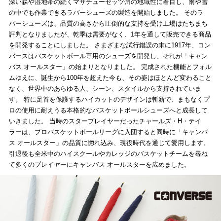
深い森や湿地帯の続くマサチューセッツ州の地域性に着目し、雨や雪
の中でも作業できるラバーシューズの製造を開始しました。 そのラ
バーシューズは、品質の高さから圧倒的な支持を受け工場はたちまち
評判となりましたが、乾季は需要がなく、1年を通して販売できる商品
を開発することにしました。 さまざまな試行錯誤の末に1917年、コン
バースはバスケットボール専用のシューズを開発し、それが「キャン
バス オールスター」の始まりとなりました。 完成された機能とフォル
ムゆえに、誕生から100年を超えた今も、その姿はほとんど変わること
なく、世界中のあらゆる人、シーン、スタイルから支持されていま
す。 特に足首を保護するハイカットのデザインは斬新で、まもなくプ
ロの使用に耐えうる本格的なバスケットボールシューズへと成長して
いきました。 当時のスタープレイヤーだったチャールズ・H・テイ
ラーは、プロバスケットボールリーグに入団すると同時に「キャンバ
ス オールスター」の品質に惚れ込み、現役時代を通じて愛用します。
引退後も全米中のハイスクールやカレッジのバスケットチームを尋ね
て多くのプレイヤーにキャンバス オールスターを広めました。