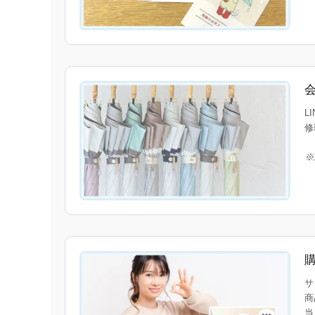
L
修
※
サ
商
当