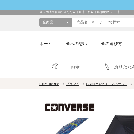
キッズ晴雨兼用折りたたみ日傘【子ども日傘/無地/2カラー】
ホーム
傘への想い
傘の選び方
雨傘
折りたた
LINE DROPS
ブランド
CONVERSE（コンバース）