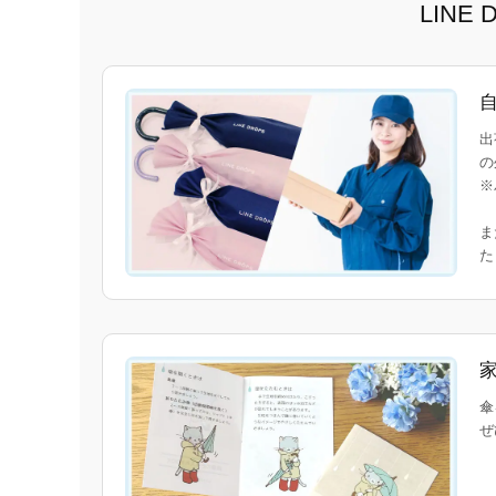
LIN
出
の
※
ま
傘
ぜ