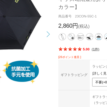
カラー】
商品番号 23CON-55C-1
2,860円
(税込)
この商品の平均評価：
5.00
(1件)
[26ポイント進呈 ]
ラッピン
[
詳しく見
ギフトラッピング
ギフトラ
（ラッピ