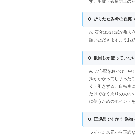
す。事故・破損防止の
Q. 折りたたみ傘の石
A. 石突はねじ式で取
認いただきますようお
Q. 数回しか使ってい
A. ご心配をおかけし
担がかかってしまった
く・引きずる、自転車
だけでなく周りの人の
に使うためのポイント
Q. 正規品ですか？ 偽
ライセンス元から正式な