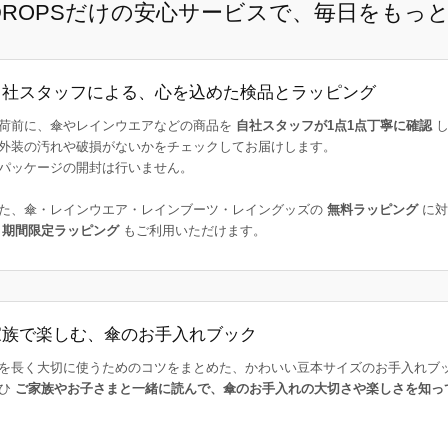
E DROPSだけの安心サービスで、毎日をもっ
自社スタッフによる、心を込めた検品とラッピング
荷前に、傘やレインウエアなどの商品を
自社スタッフが1点1点丁寧に確認
し
外装の汚れや破損がないかをチェックしてお届けします。
パッケージの開封は行いません。
た、傘・レインウエア・レインブーツ・レイングッズの
無料ラッピング
に対
た
期間限定ラッピング
もご利用いただけます。
家族で楽しむ、傘のお手入れブック
を長く大切に使うためのコツをまとめた、かわいい豆本サイズのお手入れブ
ひ
ご家族やお子さまと一緒に読んで、傘のお手入れの大切さや楽しさを知っ