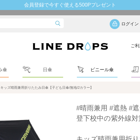
会員登録で今すぐ使える500Pプレゼント
ログイン
ご利
み傘
日傘
ビニール傘
キッズ晴雨兼用折りたたみ日傘【子ども日傘/無地/2カラー】
#晴雨兼用 #遮熱 #遮
登下校中の紫外線対
キッズ晴雨兼用折り