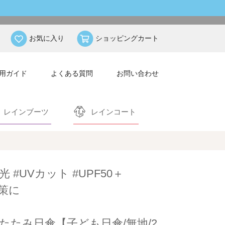
お気に入り
ショッピングカート
用ガイド
よくある質問
お問い合わせ
レインブーツ
レインコート
光 #UVカット #UPF50＋
策に
たたみ日傘【子ども日傘/無地/2