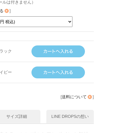
ールは付きません）
る
]
ラック
イビー
[
送料について
]
サイズ詳細
LINE DROPSの想い