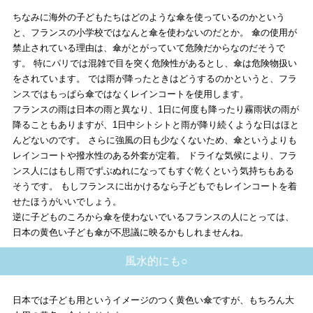
ちなみに海外の子どもたちはどのような傘を使っているのかという
と、フランスの小学校ではなんと傘を使わないのだとか。 傘の使用が
禁止されている理由は、傘がとがっていて危険だからなのだそうで
す。 特にパリでは混雑で目を突く危険性があるとし、傘は危険物扱い
をされています。 では雨が降ったときはどうするのかというと、フラ
ンスではもっぱら傘ではなくレインコートを使用します。
フランスの雨は日本の雨と異なり、1日に何度も降ったり霧雨状の雨が
降ることもありますが、1日中シトシトと雨が降り続くような日はほと
んどないのです。 さらに強風の日も少なくないため、傘というよりも
レインコートや撥水性のある外套が定着。 ドライな気候により、フラ
ンス人にはもし雨でずぶぬれになってもすぐ乾くという気持ちもある
そうです。 もしフランスに出かけるなら子どもでもレインコートを着
せたほうがいいでしょう。
逆に子どものころから傘を使わないでいるフランスの人にとっては、
日本の黄色い子ども傘が不思議に映るかもしれませんね。
風水的にも○
日本では子ども用というイメージのつく黄色い傘ですが、もちろん大