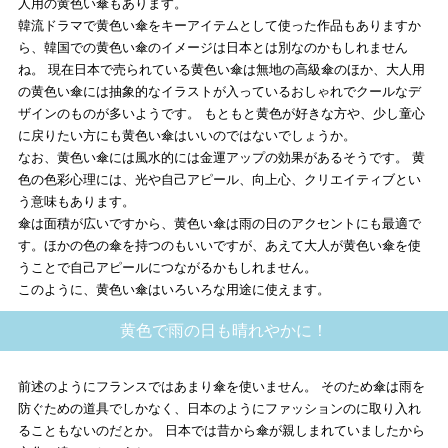
人用の黄色い傘もあります。
韓流ドラマで黄色い傘をキーアイテムとして使った作品もありますか
ら、韓国での黄色い傘のイメージは日本とは別なのかもしれません
ね。 現在日本で売られている黄色い傘は無地の高級傘のほか、大人用
の黄色い傘には抽象的なイラストが入っているおしゃれでクールなデ
ザインのものが多いようです。 もともと黄色が好きな方や、少し童心
に戻りたい方にも黄色い傘はいいのではないでしょうか。
なお、黄色い傘には風水的には金運アップの効果があるそうです。 黄
色の色彩心理には、光や自己アピール、向上心、クリエイティブとい
う意味もあります。
傘は面積が広いですから、黄色い傘は雨の日のアクセントにも最適で
す。ほかの色の傘を持つのもいいですが、あえて大人が黄色い傘を使
うことで自己アピールにつながるかもしれません。
このように、黄色い傘はいろいろな用途に使えます。
黄色で雨の日も晴れやかに！
前述のようにフランスではあまり傘を使いません。 そのため傘は雨を
防ぐための道具でしかなく、日本のようにファッションのに取り入れ
ることもないのだとか。 日本では昔から傘が親しまれていましたから