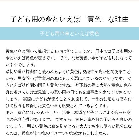
子ども用の傘といえば「黄色」な理由
子ども用の傘といえば黄色
黄色い傘と聞いて連想するものは何でしょうか。 日本では子ども用の
傘といえば黄色が定番です。 では、なぜ黄色い傘が子ども用になって
いるのでしょう。
踏切や道路標識にも使われるように黄色は視認性が高い色であること
から、男女問わず学童用の傘にもよく選ばれているのだそうです。 そ
ういえば幼稚園の帽子も黄色ですね。 登下校の際に大勢で黄色い色を
身に着けて歩けば見通しの悪い雨の日でも交通事故を少なくできるで
しょう。 実際に子どもが使うことを意図して、一部分に透明な窓を付
けて視野を確保した黄色い傘も販売されているようです。
また、黄色にはかわいらしい、活発、希望など子どもによく合った意
味の色彩心理があります。 ですから、黄色い傘を好む子どもも多いの
でしょう。 明るい黄色の傘を見かけると大人でも少し明るい気分にな
るのは、黄色がもつ色のイメージのためかもしれません。