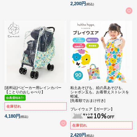
2,200円
(税込)
[送料込]ベビーカー用レインカバー
粘土あそびも、絵の具あそびも、
【ことりのおしゃべり】
シャボン玉も。お着替えストレスを
軽減。
[先着順でおまけ付き]
在庫切れ
プレイウェア【ガーデン】
4,180円
(税込)
在庫切れ
2,420円
(税込)