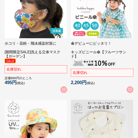
ホコリ・花粉・飛沫感染対策に
傘デビューにピッタリ！
[期間限定SALE]洗える立体マスク
キッズビニール傘【フルーツサン
【ガーデン】
ド】
在庫切れ
在庫切れ
定価990円のところ
2,200円
495円
(税込)
(税込)