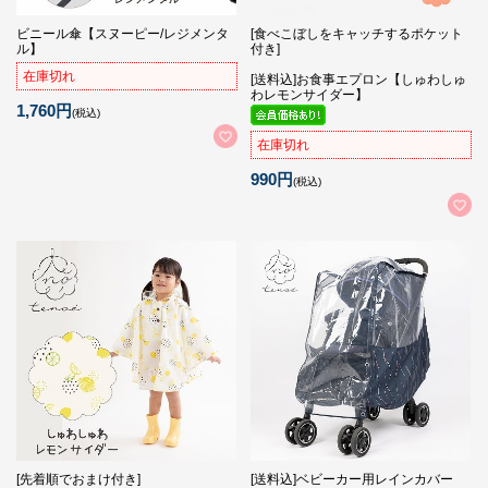
ビニール傘【スヌーピー/レジメンタ
[食べこぼしをキャッチするポケット
ル】
付き]
在庫切れ
[送料込]お食事エプロン【しゅわしゅ
わレモンサイダー】
1,760円
(税込)
在庫切れ
990円
(税込)
[先着順でおまけ付き]
[送料込]ベビーカー用レインカバー