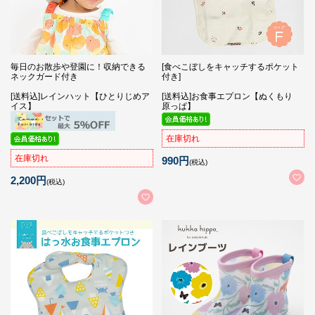
毎日のお散歩や登園に！収納できる
[食べこぼしをキャッチするポケット
ネックガード付き
付き]
[送料込]レインハット【ひとりじめア
[送料込]お食事エプロン【ぬくもり
イス】
原っぱ】
在庫切れ
在庫切れ
990円
(税込)
2,200円
(税込)