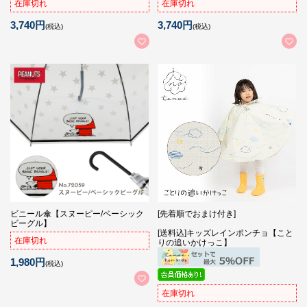
在庫切れ
在庫切れ
3,740円
3,740円
(税込)
(税込)
ビニール傘【スヌーピー/ベーシック
[先着順でおまけ付き]
ビーグル】
[送料込]キッズレインポンチョ【こと
在庫切れ
りの追いかけっこ】
1,980円
(税込)
在庫切れ