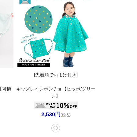
[先着順でおまけ付き]
【可憐
キッズレインポンチョ【ヒッポ/グリー
ン】
2,530円
(税込)