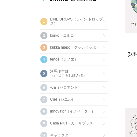
LINE DROPS（ライン ドロップ
ス）
korko（コルコ）
kukka hippo（クッカヒッポ）
[送
tenoé（テノエ）
河馬印本舗
（かばじるしほんぽ）
-0&（ゼロアンド）
Ciel（シエル）
innovator（イノベーター）
Casa Plus（カーサプラス）
キャラクター