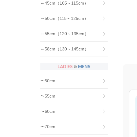
～45cm（105～115cm）
～50cm（115～125cm）
～55cm（120～135cm）
～58cm（130～145cm）
LADIES
&
MENS
〜50cm
〜55cm
〜60cm
〜70cm