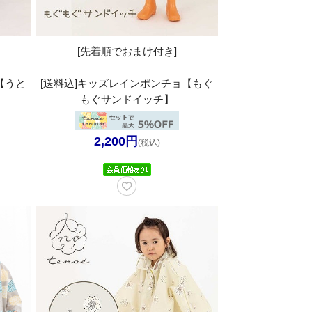
[先着順でおまけ付き]
【うと
[送料込]キッズレインポンチョ【もぐ
もぐサンドイッチ】
2,200円
(税込)