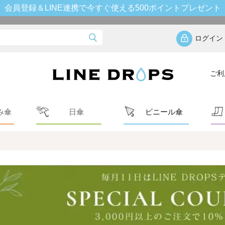
会員登録＆LINE連携で今すぐ使える500ポイントプレゼント
ログイン
ご利
み傘
日傘
ビニール傘