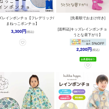
ズレインポンチョ【フレデリック/
[先着順でおまけ付き]
まねっこポンチョ】
[送料込]キッズレインポンチョ
3,300円
(税込)
うとな昼下がり】
2,200円
(税込)