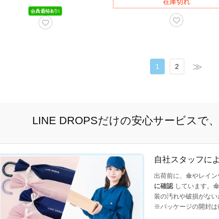
在庫切れ
1
2
LINE DROPSだけの安心サービス
自社スタッフに
出荷前に、傘やレイン
に確認
しています。傘
装の汚れや破損がない
※パッケージの開封は