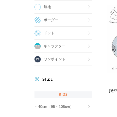
無地
ボーダー
ドット
キャラクター
ワンポイント
SIZE
[送
KIDS
～40cm（95～105cm）