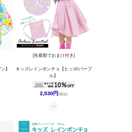
[先着順でおまけ付き]
デン】
キッズレインポンチョ【ヒッポ/パープ
ル】
2,530円
(税込)