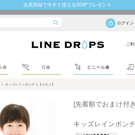
会員登録で今すぐ使える500Pプレゼント
ログイン
ご利
み傘
日傘
ビニール傘
キッズレインポンチョ【カモメ】
[先着順でおまけ付き
キッズレインポン