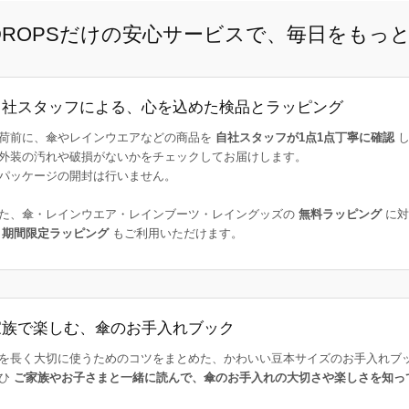
E DROPSだけの安心サービスで、毎日をもっ
自社スタッフによる、心を込めた検品とラッピング
荷前に、傘やレインウエアなどの商品を
自社スタッフが1点1点丁寧に確認
し
外装の汚れや破損がないかをチェックしてお届けします。
パッケージの開封は行いません。
た、傘・レインウエア・レインブーツ・レイングッズの
無料ラッピング
に対
た
期間限定ラッピング
もご利用いただけます。
家族で楽しむ、傘のお手入れブック
を長く大切に使うためのコツをまとめた、かわいい豆本サイズのお手入れブ
ひ
ご家族やお子さまと一緒に読んで、傘のお手入れの大切さや楽しさを知っ