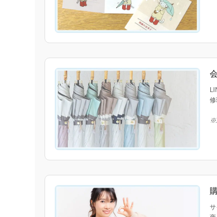
L
修
※
サ