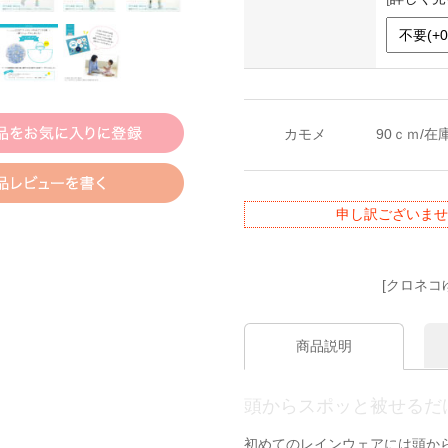
カモメ
90ｃｍ/在
申し訳ございませ
[クロネコ
商品説明
頭からスポッと被せるだ
初めてのレインウェアには頭か