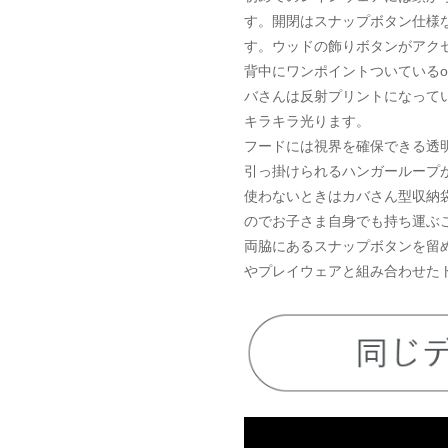
す。開閉はスナップボタン仕様
す。ウッドの飾りボタンがアク
背中にワンポイントついているol
バさんは反射プリントになって
キラキラ光ります。
フードには視界を確保できる透
引っ掛けられるハンガーループ
使わないときはカバさん型収納
のでお子さま自身でも持ち運ぶ
両脇にあるスナップボタンを留
やプレイウェアと組み合わせた