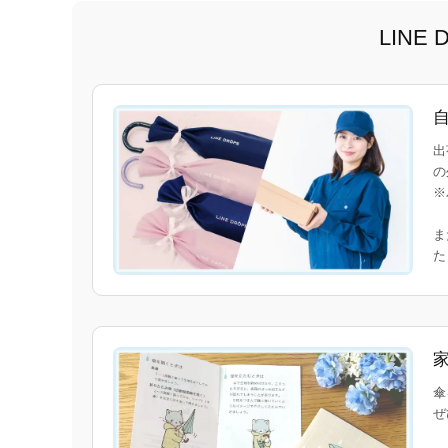
LIN
出
の
※
ま
傘
ぜ