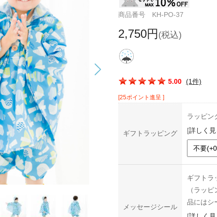
商品番号 KH-PO-37
2,750円
(税込)
この商品の平均評価：
5.00
(1件)
[25ポイント進呈 ]
ラッピン
[
詳しく見
ギフトラッピング
ギフトラ
（ラッピ
品にはシ
メッセージシール
[
詳しく見