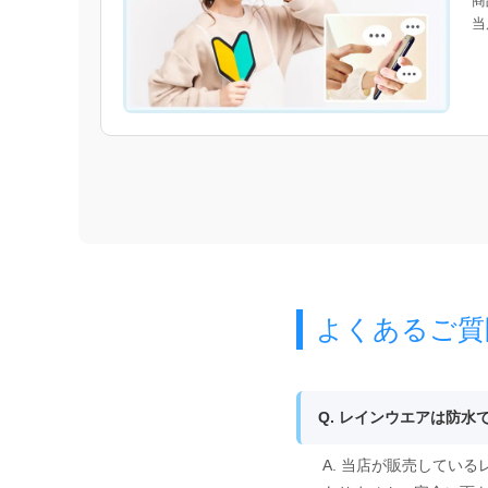
商
当
よくあるご質
Q. レインウエアは防水
A. 当店が販売してい