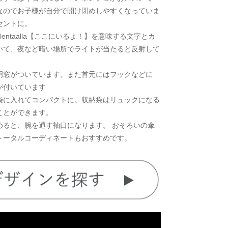
なのでお子様が自分で開け閉めしやすくなっていま
セントに。
entaalla【ここにいるよ！】を意味する文字とカ
いて、夜など暗い場所でライトが当たると反射して
明窓がついています。また首元にはフックなどに
が付いています
袋に入れてコンパクトに。収納袋はリュックになる
ことができます。
めると、腕を通す袖口になります。 おそろいの傘
トータルコーディネートもおすすめです。