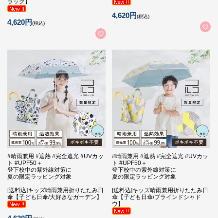
ラック】
4,620円
(税込)
4,620円
(税込)
#晴雨兼用 #遮熱 #完全遮光 #UVカッ
#晴雨兼用 #遮熱 #完全遮光 #UVカッ
ト #UPF50＋
ト #UPF50＋
登下校中の紫外線対策に
登下校中の紫外線対策に
夏の限定ラッピング対象
夏の限定ラッピング対象
[送料込]キッズ晴雨兼用折りたたみ日
[送料込]キッズ晴雨兼用折りたたみ日
傘【子ども日傘/大好きなガーデン】
傘【子ども日傘/ブラインドシャド
ウ】