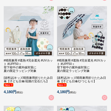
#晴雨兼用 #遮熱 #完全遮光 #UVカッ
#晴雨兼用 #遮熱 #完全遮光 #UVカッ
ト #UPF50＋
ト #UPF50＋
登下校中の紫外線対策に
登下校中の紫外線対策に
夏の限定ラッピング対象
夏の限定ラッピング対象
[送料込]キッズ晴雨兼用折りたたみ日
[送料込]キッズ晴雨兼用折りたたみ日
傘【子ども日傘/花畑の宝石たち】
傘【子ども日傘/ひつじもり】
4,180円
4,180円
(税込)
(税込)