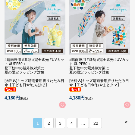
#晴雨兼用 #遮熱 #完全遮光 #UVカッ
#晴雨兼用 #遮熱 #完全遮光 #UVカッ
ト #UPF50＋
ト #UPF50＋
登下校中の紫外線対策に
登下校中の紫外線対策に
夏の限定ラッピング対象
夏の限定ラッピング対象
[送料込]キッズ晴雨兼用折りたたみ日
[送料込]キッズ晴雨兼用折りたたみ日
傘【子ども日傘/たんぽぽ】
傘【子ども日傘/おやまとクマ】
4,180円
4,180円
(税込)
(税込)
>
1
2
3
4
…
22