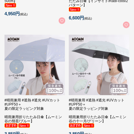
50cm】
たたみ日傘【インサイド/Radi-cool/2
パターン】
4,950円
(税込)
6,600円
(税込)
#晴雨兼用 #遮熱 #遮光 #UVカット
#晴雨兼用 #遮熱 #遮光 #UVカット
#UPF50＋
#UPF50＋
夏の限定ラッピング対象
夏の限定ラッピング対象
晴雨兼用折りたたみ日傘【ムーミン
晴雨兼用折りたたみ日傘【ムーミン
谷の彗星/ブルー】
谷の十一月/グリーン】
3,850円
3,850円