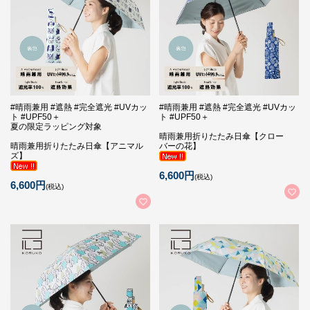
#晴雨兼用 #遮熱 #完全遮光 #UVカッ
#晴雨兼用 #遮熱 #完全遮光 #UVカッ
ト #UPF50＋
ト #UPF50＋
夏の限定ラッピング対象
晴雨兼用折りたたみ日傘【クロー
晴雨兼用折りたたみ日傘【アニマル
バーの花】
ズ】
6,600円
(税込)
6,600円
(税込)