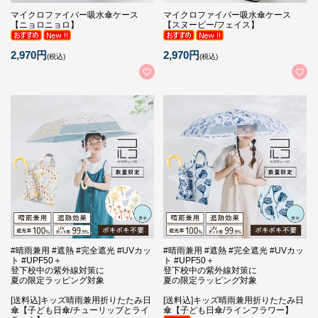
マイクロファイバー吸水傘ケース
マイクロファイバー吸水傘ケース
【ニョロニョロ】
【スヌーピー/フェイス】
2,970円
2,970円
(税込)
(税込)
#晴雨兼用 #遮熱 #完全遮光 #UVカッ
#晴雨兼用 #遮熱 #完全遮光 #UVカッ
ト #UPF50＋
ト #UPF50＋
登下校中の紫外線対策に
登下校中の紫外線対策に
夏の限定ラッピング対象
夏の限定ラッピング対象
[送料込]キッズ晴雨兼用折りたたみ日
[送料込]キッズ晴雨兼用折りたたみ日
傘【子ども日傘/チューリップとライ
傘【子ども日傘/ラインフラワー】