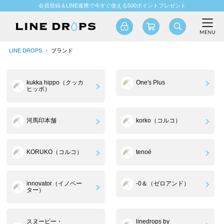
会員登録＆LINE連携で今すぐ使える500ポイントプレゼント
LINE DROPS
ブランド
kukka hippo（クッカ
One's Plus
ヒッポ）
河馬印本舗
korko（コルコ）
KORUKO（コルコ）
tenoé
innovator（イノベー
-0＆（ゼロアンド）
ター）
スヌーピー・
linedrops by