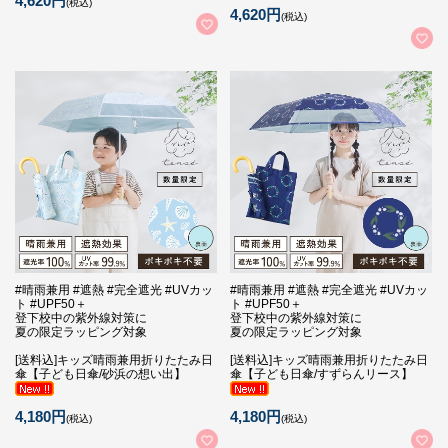
4,620円
(税込)
4,620円
(税込)
#晴雨兼用 #遮熱 #完全遮光 #UVカッ
#晴雨兼用 #遮熱 #完全遮光 #UVカッ
ト #UPF50＋
ト #UPF50＋
登下校中の紫外線対策に
登下校中の紫外線対策に
夏の限定ラッピング対象
夏の限定ラッピング対象
[送料込]キッズ晴雨兼用折りたたみ日
[送料込]キッズ晴雨兼用折りたたみ日
傘【子ども日傘/砂浜の想い出】
傘【子ども日傘/すずらんリース】
4,180円
4,180円
(税込)
(税込)