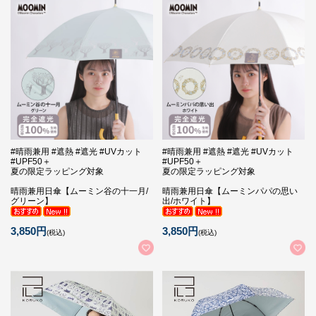
#晴雨兼用 #遮熱 #遮光 #UVカット
#晴雨兼用 #遮熱 #遮光 #UVカット
#UPF50＋
#UPF50＋
夏の限定ラッピング対象
夏の限定ラッピング対象
晴雨兼用日傘【ムーミン谷の十一月/
晴雨兼用日傘【ムーミンパパの思い
グリーン】
出/ホワイト】
3,850円
3,850円
(税込)
(税込)