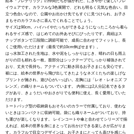
絵本『フレデリック』の仲間たちが描かれた、にぎやかで楽しいプレ
イウェアです。カラフルな3色展開で、どれも明るく元気な色合い。目
立つ色合いなので、公園やお出かけ先でもすぐに見つけられ、お子さ
まもそのカラフルさに喜んでくれることでしょう。
サイズは90cm。ハイハイやたっちができるようになったころから着ら
れるサイズ感で、はじめてのお外あそびにぴったりです。肩紐はス
ナップボタンで三段階に調節可能で、成長に合わせてフィットし、長
くご使用いただけます（最長で約10cm伸ばせます）。
はっ水加工された生地は、水や泥をしっかりはじき、晴れの日も雨上
がりの日も頼れる一枚。股部分はシックテープでしっかり補強されて
おり、丈夫で長持ち。アクティブに動き回るお子さまにも安心です。
裾には、絵本の世界から飛び出してきたようなネズミたちの楽しげな
プリントが施され、遊び心がいっぱい。左胸には「レオ・レオニズ フ
レンズ」の織りネームもついています。 内側には2人分記名できるタ
グがあり、きょうだいやおさがりでも便利に使え、長く愛用していた
だけます。
トートバッグ型の収納袋もおそろいのカラーで付属しており、使わな
いときはコンパクトに収納可能。袋にも織りネームがついており、持
ち運びが楽しくなります。 レインコートや傘と合わせてシリーズで揃
えれば、絵本の世界を身にまとってお出かけできる楽しさが広がりま
す。カラフルで目立つデザインは、お子さまにとっても喜びを感じら