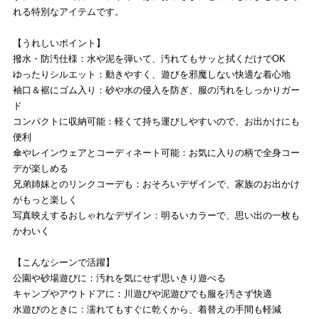
れる特別なアイテムです。
【うれしいポイント】
撥水・防汚仕様：水や泥を弾いて、汚れてもサッと拭くだけでOK
ゆったりシルエット：動きやすく、遊びを邪魔しない快適な着心地
袖口＆裾にゴム入り：砂や水の侵入を防ぎ、服の汚れをしっかりガー
ド
コンパクトに収納可能：軽くて持ち運びしやすいので、お出かけにも
便利
傘やレインウェアとコーディネート可能：お気に入りの柄で全身コー
デが楽しめる
兄弟姉妹とのリンクコーデも：おそろいデザインで、家族のお出かけ
がもっと楽しく
写真映えするおしゃれなデザイン：明るいカラーで、思い出の一枚も
かわいく
【こんなシーンで活躍】
公園や砂場遊びに：汚れを気にせず思いきり遊べる
キャンプやアウトドアに：川遊びや泥遊びでも服を汚さず快適
水遊びのときに：濡れてもすぐに乾くから、着替えの手間も軽減