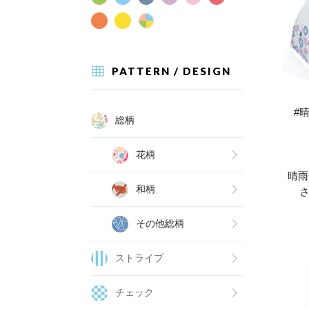
PATTERN / DESIGN
#
総柄
花柄
晴雨
和柄
さ
その他総柄
ストライプ
チェック