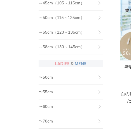
～45cm（105～115cm）
～50cm（115～125cm）
～55cm（120～135cm）
～58cm（130～145cm）
LADIES
&
MENS
#
〜50cm
〜55cm
白の
た
〜60cm
〜70cm