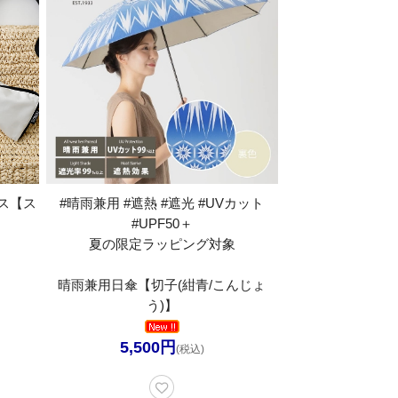
ス【ス
#晴雨兼用 #遮熱 #遮光 #UVカット
#UPF50＋
夏の限定ラッピング対象
晴雨兼用日傘【切子(紺青/こんじょ
う)】
5,500円
(税込)