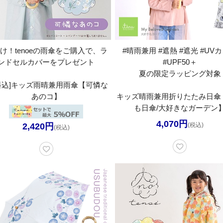
け！tenoeの雨傘をご購入で、ラ
#晴雨兼用 #遮熱 #遮光 #UV
ンドセルカバーをプレゼント
#UPF50＋
夏の限定ラッピング対象
料込]キッズ雨晴兼用雨傘【可憐な
あのコ】
キッズ晴雨兼用折りたたみ日傘
も日傘/大好きなガーデン
4,070円
2,420円
(税込)
(税込)