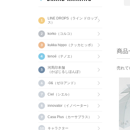
LINE DROPS（ライン ドロップ
ス）
korko（コルコ）
kukka hippo（クッカヒッポ）
商品
tenoé（テノエ）
河馬印本舗
売れて
（かばじるしほんぽ）
-0&（ゼロアンド）
Ciel（シエル）
innovator（イノベーター）
Casa Plus（カーサプラス）
キャラクター