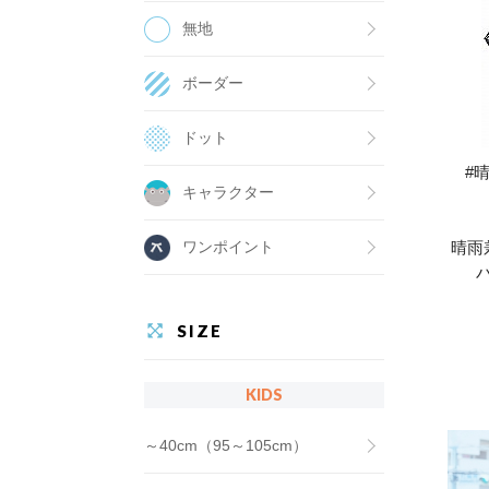
無地
ボーダー
ドット
#
キャラクター
ワンポイント
晴雨
SIZE
KIDS
～40cm（95～105cm）