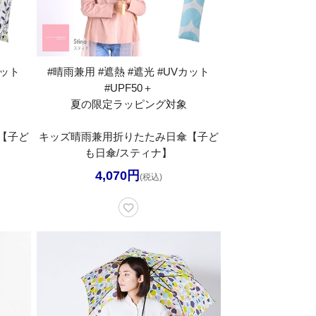
カット
#晴雨兼用 #遮熱 #遮光 #UVカット
#UPF50＋
夏の限定ラッピング対象
【子ど
キッズ晴雨兼用折りたたみ日傘【子ど
】
も日傘/スティナ】
4,070円
(税込)