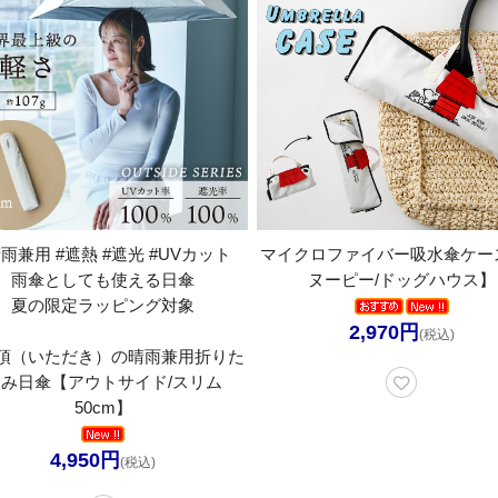
晴雨兼用 #遮熱 #遮光 #UVカット
マイクロファイバー吸水傘ケー
雨傘としても使える日傘
ヌーピー/ドッグハウス】
夏の限定ラッピング対象
2,970円
(税込)
頂（いただき）の晴雨兼用折りた
み日傘【アウトサイド/スリム
50cm】
4,950円
(税込)