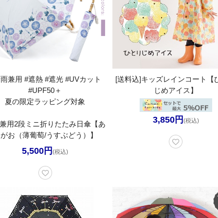
晴雨兼用 #遮熱 #遮光 #UVカット
[送料込]キッズレインコート【
#UPF50＋
じめアイス】
夏の限定ラッピング対象
3,850円
(税込)
兼用2段ミニ折りたたみ日傘【あ
がお（薄葡萄/うすぶどう）】
5,500円
(税込)