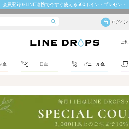
会員登録＆LINE連携で今すぐ使える500ポイントプレゼント
ログイン
ご利
み傘
日傘
ビニール傘