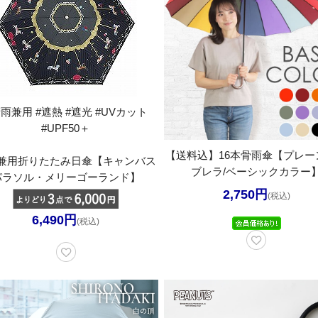
晴雨兼用 #遮熱 #遮光 #UVカット
#UPF50＋
【送料込】16本骨雨傘【プレー
兼用折りたたみ日傘【キャンバス
ブレラ/ベーシックカラー
パラソル・メリーゴーランド】
2,750円
(税込)
6,490円
(税込)