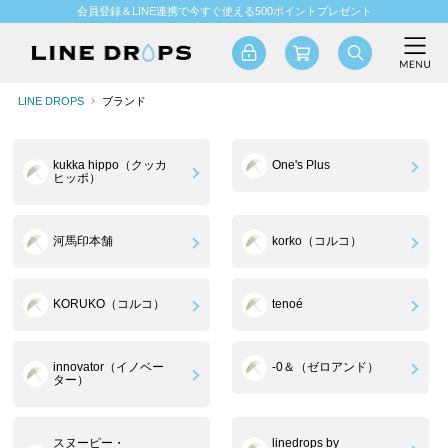
会員登録＆LINE連携で今すぐ使える500ポイントプレゼント
LINE DROPS
ブランド
kukka hippo（クッカ
One's Plus
ヒッポ）
河馬印本舗
korko（コルコ）
KORUKO（コルコ）
tenoé
innovator（イノベー
-0＆（ゼロアンド）
ター）
スヌーピー・
linedrops by