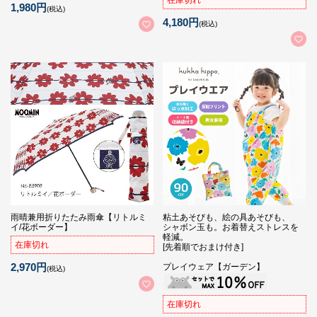
1,980円
(税込)
4,180円
(税込)
雨晴兼用折りたたみ雨傘【リトルミ
粘土あそびも、絵の具あそびも、
イ/花ボーダー】
シャボン玉も。お着替えストレスを
軽減。
在庫切れ
[先着順でおまけ付き]
2,970円
プレイウェア【ガーデン】
(税込)
在庫切れ