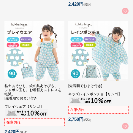
2,420円
(税込)
粘土あそびも、絵の具あそびも、
[先着順でおまけ付き]
シャボン玉も。お着替えストレスを
軽減。
キッズレインポンチョ【リンゴ】
[先着順でおまけ付き]
プレイウェア【リンゴ】
在庫切れ
2,750円
(税込)
在庫切れ
2,420円
(税込)