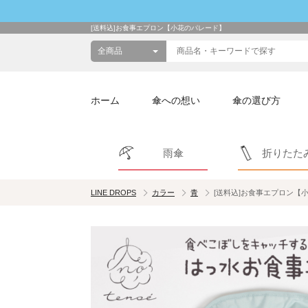
[送料込]お食事エプロン【小花のパレード】
ホーム
傘への想い
傘の選び方
雨傘
折りたた
LINE DROPS
カラー
青
[送料込]お食事エプロン【