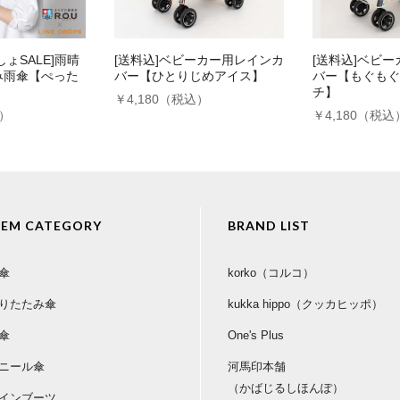
ょSALE]雨晴
[送料込]ベビーカー用レインカ
[送料込]ベビ
み雨傘【ぺった
バー【ひとりじめアイス】
バー【もぐもぐ
】
チ】
￥4,180（税込）
込）
￥4,180（税込
TEM CATEGORY
BRAND LIST
傘
korko（コルコ）
りたたみ傘
kukka hippo（クッカヒッポ）
傘
One's Plus
ニール傘
河馬印本舗
（かばじるしほんぽ）
インブーツ