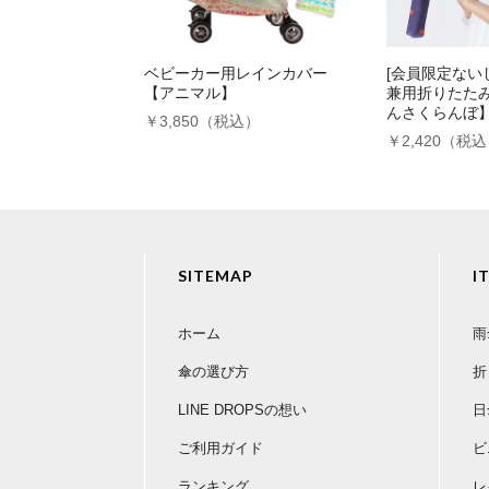
ベビーカー用レインカバー
[会員限定ないし
【アニマル】
兼用折りたた
んさくらんぼ
￥3,850（税込）
￥2,420（税
SITEMAP
I
ホーム
雨
傘の選び方
折
LINE DROPSの想い
日
ご利用ガイド
ビ
ランキング
レ