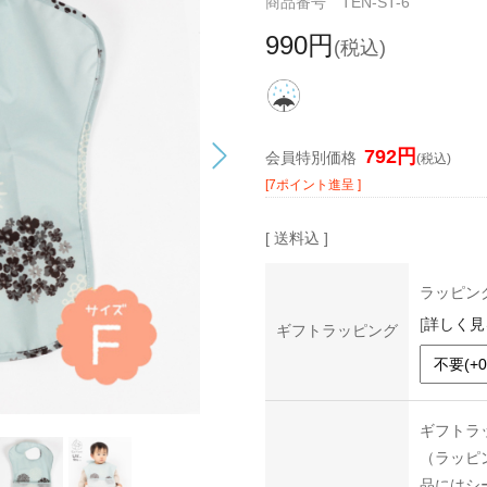
商品番号 TEN-ST-6
990円
(税込)
792円
会員特別価格
(税込)
[7ポイント進呈 ]
[ 送料込 ]
ラッピン
[
詳しく見
ギフトラッピング
ギフトラ
（ラッピ
品にはシ