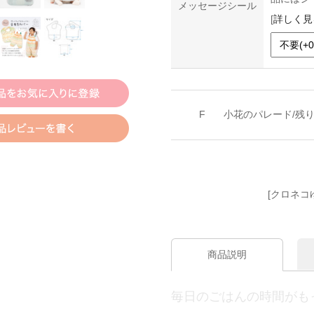
メッセージシール
[
詳しく見
F
小花のパレード/残
[クロネコ
商品説明
毎日のごはんの時間がも