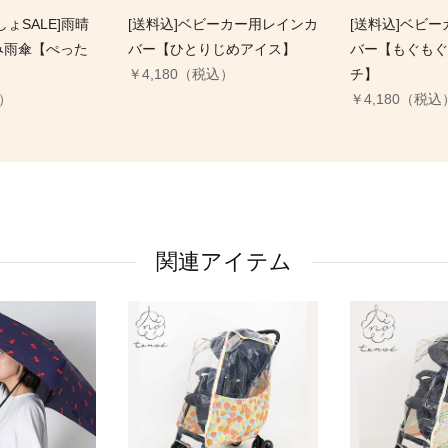
ょSALE]雨晴
[送料込]ベビーカー用レインカ
[送料込]ベビ
み雨傘【ぺった
バー【ひとりじめアイス】
バー【もぐもぐ
】
￥4,180（税込）
チ】
込）
￥4,180（税込
関連アイテム