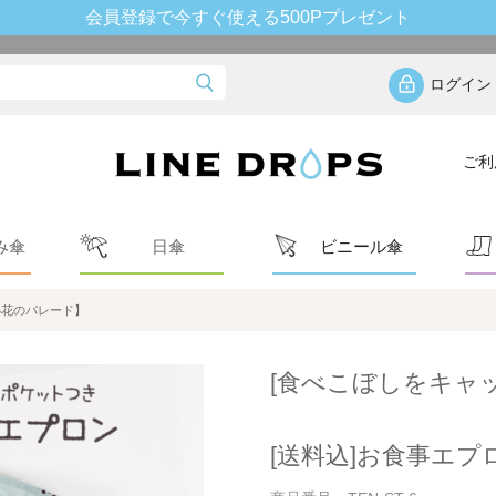
会員登録で今すぐ使える500Pプレゼント
ログイン
ご利
み傘
日傘
ビニール傘
小花のパレード】
[食べこぼしをキャ
[送料込]お食事エ