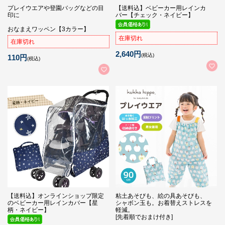
プレイウエアや登園バッグなどの目
【送料込】ベビーカー用レインカ
印に
バー【チェック・ネイビー】
おなまえワッペン【3カラー】
在庫切れ
在庫切れ
2,640円
(税込)
110円
(税込)
【送料込】オンラインショップ限定
粘土あそびも、絵の具あそびも、
のベビーカー用レインカバー【星
シャボン玉も。お着替えストレスを
柄・ネイビー】
軽減。
[先着順でおまけ付き]