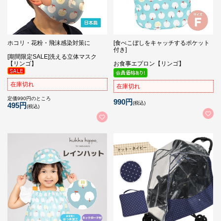
ホコリ・花粉・飛沫感染対策に
[食べこぼしをキャッチするポケット
付き]
[期間限定SALE]洗える立体マスク
【リンゴ】
お食事エプロン【リンゴ】
在庫切れ
在庫切れ
定価990円のところ
990円
(税込)
495円
(税込)