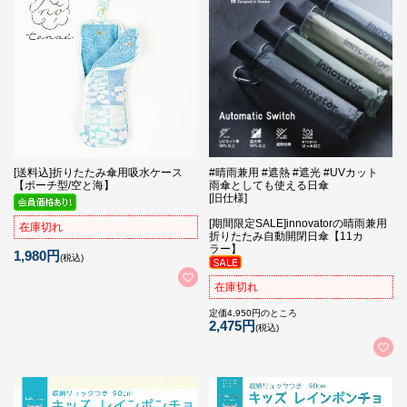
[送料込]折りたたみ傘用吸水ケース
#晴雨兼用 #遮熱 #遮光 #UVカット
【ポーチ型/空と海】
雨傘としても使える日傘
[旧仕様]
[期間限定SALE]innovatorの晴雨兼用
在庫切れ
折りたたみ自動開閉日傘【11カ
ラー】
1,980円
(税込)
在庫切れ
定価4,950円のところ
2,475円
(税込)