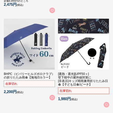
定価4,950円のところ
2,475円
(税込)
BHPC（ビバリーヒルズポロクラブ）
[遮熱・遮光][UPF50＋]
の折りたたみ雨傘【無地/3カラー】
登下校中の紫外線対策に
[非表示]キッズ晴雨兼用折りたたみ日
在庫切れ
傘【子ども日傘/ビーチ】
在庫切れ
2,200円
(税込)
1,980円
(税込)