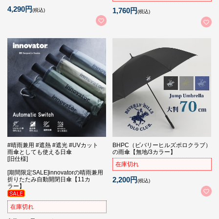
4,290円
1,760円
(税込)
(税込)
#晴雨兼用 #遮熱 #遮光 #UVカット
BHPC（ビバリーヒルズポロクラブ）
雨傘としても使える日傘
の雨傘【無地/3カラー】
[旧仕様]
在庫切れ
[期間限定SALE]innovatorの晴雨兼用
2,200円
折りたたみ自動開閉日傘【11カ
(税込)
ラー】
在庫切れ