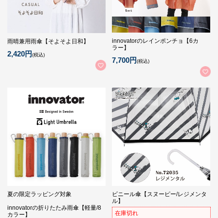
innovatorのレインポンチョ【6カ
雨晴兼用雨傘【そよそよ日和】
ラー】
2,420円
(税込)
7,700円
(税込)
夏の限定ラッピング対象
ビニール傘【スヌーピー/レジメンタ
ル】
innovatorの折りたたみ雨傘【軽量/8
在庫切れ
カラー】