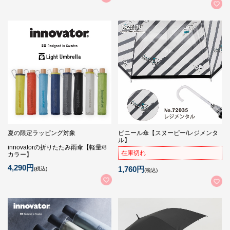
夏の限定ラッピング対象
ビニール傘【スヌーピー/レジメンタ
ル】
innovatorの折りたたみ雨傘【軽量/8
在庫切れ
カラー】
4,290円
1,760円
(税込)
(税込)