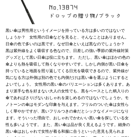
黒い傘は男性用というイメージを持っている方は多いのではないで
しょうか？ 女性用の日傘などを見ると、そんなことはありません。
日傘の色で多いのは黒です。なぜ日傘といえば黒なのでしょうか？
黒は紫外線をよく吸収する色なので、日差しの強い季節の紫外線対策
グッズとして黒い日傘は役に立ちます。 ただし、黒い傘はほかの色の
傘よりも熱を吸収して熱くなりやすいです。しかし内側が黒い日傘を
持っていると地面を照り返してくる日光を吸収できるので、紫外線が
気になる方は外側は別の色でも内側だけは黒い傘を選ぶようにすると
よいでしょう。 女性用の黒い傘のバリエーションは多くあります。あ
まり派手な色を好まない大人の女性でも、黒をベースとした柄入りの
傘であればさりげないおしゃれを楽しめるのではないでしょうか。モ
ノトーンの傘はモダンな印象を与えます。フリルのついた傘は女性ら
しく華やかですが、黒いフリルつきの傘だとシックなイメージになり
ます。そういった理由で、おしゃれでかわいい黒い傘を探している女
性も多いようです。 また、黒い傘は品が良く見えるようです。細身の
黒い傘はおしゃれで女性が着る和服に合うといった意見も見られま