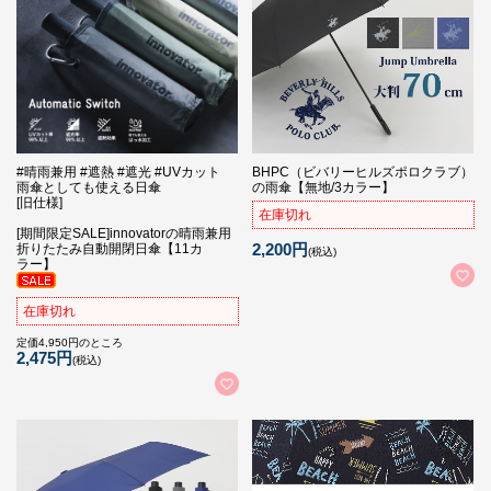
#晴雨兼用 #遮熱 #遮光 #UVカット
BHPC（ビバリーヒルズポロクラブ）
雨傘としても使える日傘
の雨傘【無地/3カラー】
[旧仕様]
在庫切れ
[期間限定SALE]innovatorの晴雨兼用
2,200円
折りたたみ自動開閉日傘【11カ
(税込)
ラー】
在庫切れ
定価4,950円のところ
2,475円
(税込)