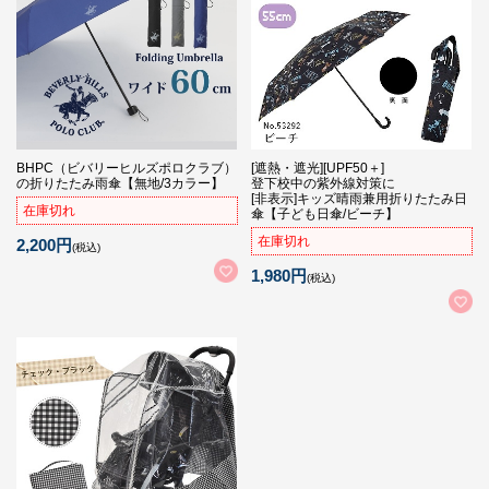
BHPC（ビバリーヒルズポロクラブ）
[遮熱・遮光][UPF50＋]
の折りたたみ雨傘【無地/3カラー】
登下校中の紫外線対策に
[非表示]キッズ晴雨兼用折りたたみ日
在庫切れ
傘【子ども日傘/ビーチ】
在庫切れ
2,200円
(税込)
1,980円
(税込)