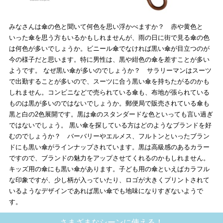
みなさんは傘の色と聞いて何色を思い浮かべますか？ 赤や黄色と
いった傘を思う方もいるかもしれませんが、雨の日に街で見る傘の色
は何色が多いでしょうか。ビニール傘でなければ黒い傘が目立つのが
今の様子だと思います。特に男性は、黒や紺色の傘を差すことが多い
ようです。 なぜ黒い傘が多いのでしょうか？ サラリーマンはスーツ
で出勤することが多いので、スーツに合う黒い傘を持ちたがるのかも
しれません。コンビニなどで売られている傘も、布地が張られている
ものは黒が多いのではないでしょうか。郵便局で販売されている傘も
黒と白の2色展開です。黒は傘のスタンダードな色といっても言い過ぎ
ではないでしょう。 黒い傘を探している方はどのようなブランドを好
むのでしょうか？ バーバリーやエルメス、フルトンといったブラン
ドにも黒い傘がラインナップされています。黒は高級感のあるカラー
ですので、ブランドの魅力をアップさせてくれるのかもしれません。
キッズ用の傘にも黒い傘があります。子ども用の傘といえばカラフル
な印象ですが、少し柄が入っていたり、ロゴが大きくプリントされて
いるようなデザインであれば黒い傘でも地味になりすぎないようで
す。
さまざまなシーンに使える！