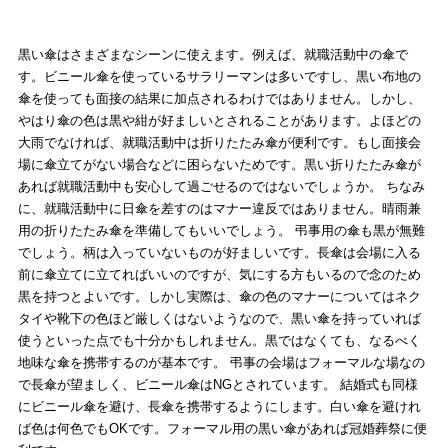
黒い傘はさまざまなシーンに使えます。例えば、就職活動中の傘で
す。ビニール傘を使っているサラリーマンは多いですし、黒い布地の
傘を使っても面接の結果に加点されるわけではありません。しかし、
やはり傘の色は黒や紺が好ましいとされることがあります。よほどの
大雨でなければ、就職活動中は折りたたみ傘が便利です。もし面接会
場に傘立てがない場合などに困らないためです。黒い折りたたみ傘が
あれば就職活動中も安心して過ごせるのではないでしょうか。 ちなみ
に、就職活動中に日傘を差すのはマナー違反ではありません。晴雨兼
用の折りたたみ傘を準備してもいいでしょう。 弔事用の傘も黒が無難
でしょう。柄は入っていないものが好ましいです。長傘は会場に入る
前に傘立てに立てればいいのですが、気にする方もいるので念のため
黒を持つとよいです。しかし実際は、傘の色のマナーについてはネク
タイや靴下の色ほど厳しくはないようなので、黒い傘を持っていれば
使うといった点でも十分かもしれません。黒ではなくても、なるべく
地味な傘を携帯するのが基本です。 弔事の会場はフォーマルな場なの
で長傘が望ましく、ビニール傘はNGとされています。 結婚式も同様
にビニール傘を避け、長傘を携帯するようにします。白い傘を避けれ
ば色は何色でもOKです。フォーマル用の黒い傘があれば冠婚葬祭に便