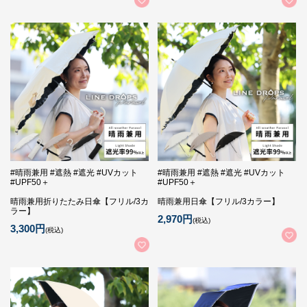
#晴雨兼用 #遮熱 #遮光 #UVカット
#晴雨兼用 #遮熱 #遮光 #UVカット
#UPF50＋
#UPF50＋
晴雨兼用折りたたみ日傘【フリル/3カ
晴雨兼用日傘【フリル/3カラー】
ラー】
2,970円
(税込)
3,300円
(税込)