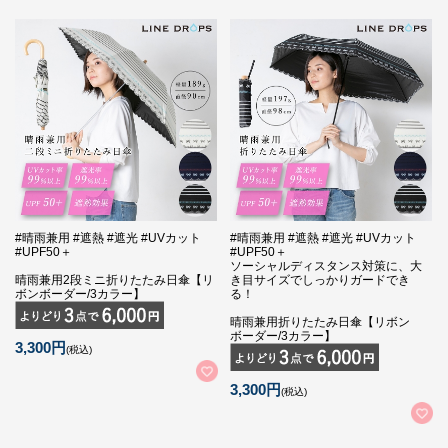
#晴雨兼用 #遮熱 #遮光 #UVカット
#晴雨兼用 #遮熱 #遮光 #UVカット
#UPF50＋
#UPF50＋
ソーシャルディスタンス対策に、大
晴雨兼用2段ミニ折りたたみ日傘【リ
き目サイズでしっかりガードでき
ボンボーダー/3カラー】
る！
晴雨兼用折りたたみ日傘【リボン
ボーダー/3カラー】
3,300円
(税込)
3,300円
(税込)