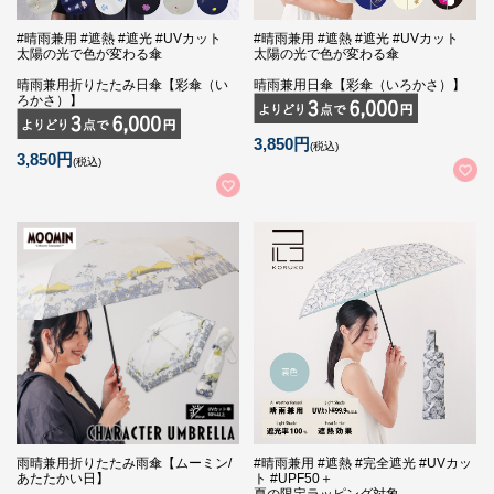
#晴雨兼用 #遮熱 #遮光 #UVカット
#晴雨兼用 #遮熱 #遮光 #UVカット
太陽の光で色が変わる傘
太陽の光で色が変わる傘
晴雨兼用折りたたみ日傘【彩傘（い
晴雨兼用日傘【彩傘（いろかさ）】
ろかさ）】
3,850円
(税込)
3,850円
(税込)
雨晴兼用折りたたみ雨傘【ムーミン/
#晴雨兼用 #遮熱 #完全遮光 #UVカッ
あたたかい日】
ト #UPF50＋