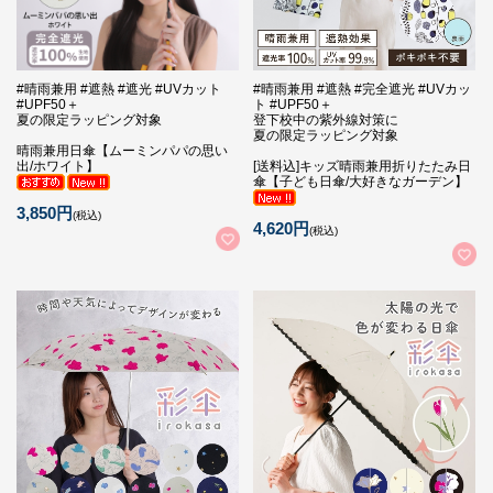
#晴雨兼用 #遮熱 #遮光 #UVカット
#晴雨兼用 #遮熱 #完全遮光 #UVカッ
#UPF50＋
ト #UPF50＋
夏の限定ラッピング対象
登下校中の紫外線対策に
夏の限定ラッピング対象
晴雨兼用日傘【ムーミンパパの思い
出/ホワイト】
[送料込]キッズ晴雨兼用折りたたみ日
傘【子ども日傘/大好きなガーデン】
3,850円
(税込)
4,620円
(税込)