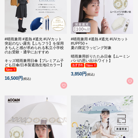
#晴雨兼用 #遮熱 #遮光 #UVカット
#晴雨兼用 #遮熱 #遮光 #UVカット
突起のない露先【ふちフラ】を採用
#UPF50＋
きちんと感が求められる私立小学校
夏の限定ラッピング対象
のお受験・通学におすすめ
晴雨兼用折りたたみ日傘【ムーミン
キッズ晴雨兼用日傘【プレミアム子
パパの思い出/ホワイト】
ども日傘/日本製遮熱生地/2カラー】
3,850円
(税込)
16,500円
(税込)