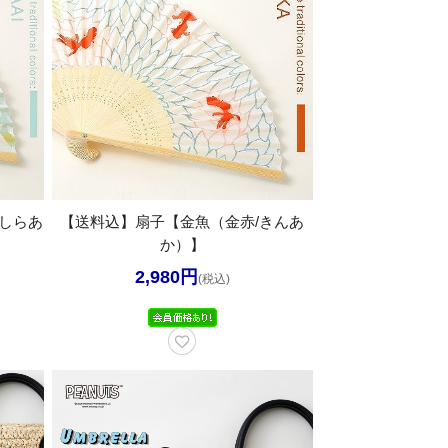
しらあ
【送料込】扇子【金魚（金赤/きんあ
か）】
2,980円
(税込)