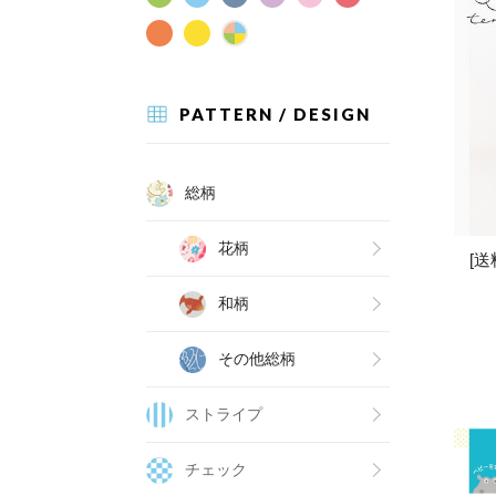
PATTERN / DESIGN
総柄
花柄
[
和柄
その他総柄
ストライプ
チェック