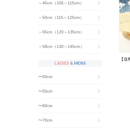
～45cm（105～115cm）
～50cm（115～125cm）
～55cm（120～135cm）
～58cm（130～145cm）
【送
LADIES
&
MENS
〜50cm
〜55cm
〜60cm
〜70cm