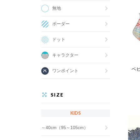
無地
ボーダー
ドット
キャラクター
ベ
ワンポイント
SIZE
KIDS
～40cm（95～105cm）