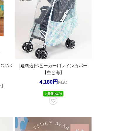
ECT/バ
[送料込]ベビーカー用レインカバー
【空と海】
4,180円
(税込)
ー】