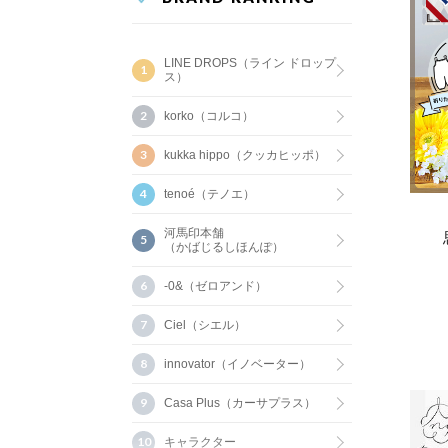
LINE DROPS（ライン ドロップ
ス）
korko（コルコ）
kukka hippo（クッカヒッポ）
tenoé（テノエ）
河馬印本舗
（かばじるしほんぽ）
-0&（ゼロアンド）
Ciel（シエル）
innovator（イノベーター）
Casa Plus（カーサプラス）
キャラクター