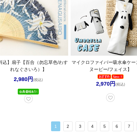
料込】扇子【百合（勿忘草色/わす
マイクロファイバー吸水傘ケー
れなぐさいろ）】
ヌーピー/フェイス】
2,980円
(税込)
2,970円
(税込)
1
2
3
4
5
6
7