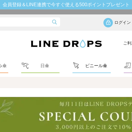
会員登録＆LINE連携で今すぐ使える500ポイントプレゼント
ログイン
ご利
み傘
日傘
ビニール傘