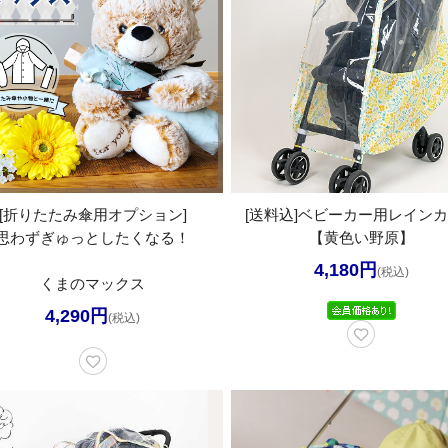
[折りたたみ傘用オプション]
[送料込]ベビーカー用レイン
思わずぎゅっとしたくなる！
【黄色い野原】
4,180円
(税込)
くまのマックス
4,290円
(税込)