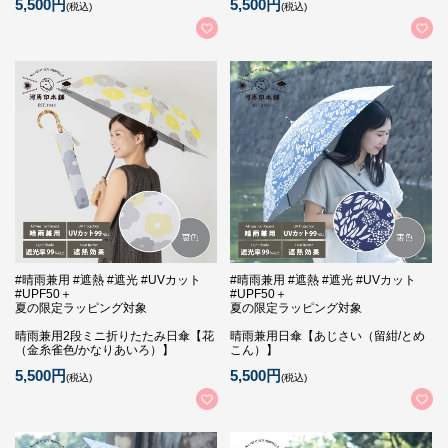
5,500円
5,500円
(税込)
(税込)
#晴雨兼用 #遮熱 #遮光 #UVカット
#晴雨兼用 #遮熱 #遮光 #UVカット
#UPF50＋
#UPF50＋
夏の限定ラッピング対象
夏の限定ラッピング対象
晴雨兼用2段ミニ折りたたみ日傘【花
晴雨兼用日傘【あじさい（留紺/とめ
（金糸雀色/かなりあいろ）】
こん）】
5,500円
5,500円
(税込)
(税込)