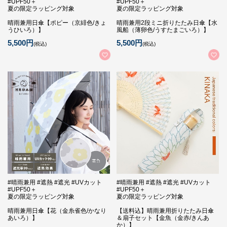
#UPF50＋
#UPF50＋
夏の限定ラッピング対象
夏の限定ラッピング対象
晴雨兼用日傘【ポピー（京緋色/きょ
晴雨兼用2段ミニ折りたたみ日傘【水
うひいろ）】
風船（薄卵色/うすたまごいろ）】
5,500円
5,500円
(税込)
(税込)
#晴雨兼用 #遮熱 #遮光 #UVカット
#晴雨兼用 #遮熱 #遮光 #UVカット
#UPF50＋
#UPF50＋
夏の限定ラッピング対象
夏の限定ラッピング対象
晴雨兼用日傘【花（金糸雀色/かなり
【送料込】晴雨兼用折りたたみ日傘
あいろ）】
＆扇子セット【金魚（金赤/きんあ
か）】