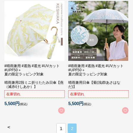
#晴雨兼用 #遮熱 #遮光 #UVカット
#晴雨兼用 #遮熱 #遮光 #UVカット
#UPF50＋
#UPF50＋
夏の限定ラッピング対象
夏の限定ラッピング対象
晴雨兼用2段ミニ折りたたみ日傘【燕
晴雨兼用日傘【菊(浅縹/あさはな
（滅赤/けしあか）】
だ)】
在庫切れ
在庫切れ
5,500円
5,500円
(税込)
(税込)
<
1
2