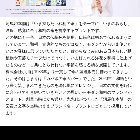
河馬印本舗は「いま持ちたい和柄の傘」をテーマに、いまの暮らし、
洋服、感覚に合う和柄の傘を提案するブランドです。
どの柄にも一色、日本の伝統色を使用。伝統色は柄名で伝わるように
しています。和柄＝古典的なものではなく、モダンだからいま使いた
いとお客様に思っていただきたい。昔からなじみのある日本らしい動
植物や工芸モチーフだけではなく、いま好まれる洋花を和柄に仕上げ
たものなど、古典にとらわれない季節を感じる柄を展開しています。
株式会社小川は1933年より一貫して傘の製造販売に携わってきまし
た。そのはじまりは「カバ印の傘カバー」でした。2020年、和柄とい
う長く親しまれてきたものを現代風にアレンジし、日本の文化を時代
に合わせて引き継いでいきたいとの思いからモダン和柄のブランドが
スタート。創業当時に立ち返り、先先代がつくった「河馬印本舗」の
図案と文字を当時のままブランド名・ブランドロゴとして採用してい
ます。