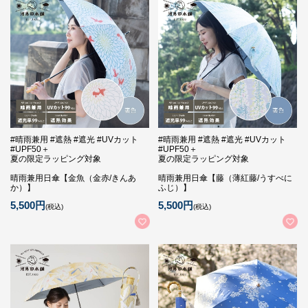
#晴雨兼用 #遮熱 #遮光 #UVカット
#晴雨兼用 #遮熱 #遮光 #UVカット
#UPF50＋
#UPF50＋
夏の限定ラッピング対象
夏の限定ラッピング対象
晴雨兼用日傘【金魚（金赤/きんあ
晴雨兼用日傘【藤（薄紅藤/うすべに
か）】
ふじ）】
5,500円
5,500円
(税込)
(税込)