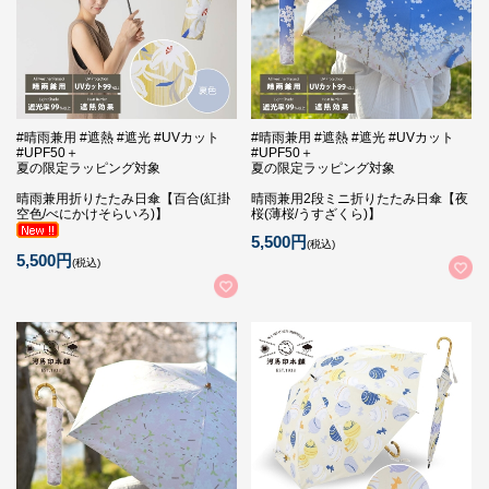
#晴雨兼用 #遮熱 #遮光 #UVカット
#晴雨兼用 #遮熱 #遮光 #UVカット
#UPF50＋
#UPF50＋
夏の限定ラッピング対象
夏の限定ラッピング対象
晴雨兼用折りたたみ日傘【百合(紅掛
晴雨兼用2段ミニ折りたたみ日傘【夜
空色/べにかけそらいろ)】
桜(薄桜/うすざくら)】
5,500円
(税込)
5,500円
(税込)