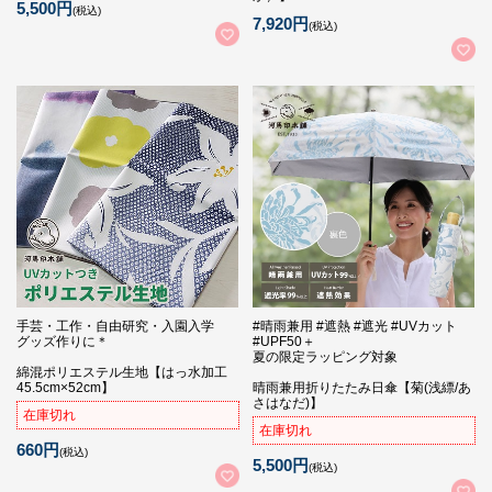
5,500円
(税込)
7,920円
(税込)
手芸・工作・自由研究・入園入学
#晴雨兼用 #遮熱 #遮光 #UVカット
グッズ作りに＊
#UPF50＋
夏の限定ラッピング対象
綿混ポリエステル生地【はっ水加工
45.5cm×52cm】
晴雨兼用折りたたみ日傘【菊(浅縹/あ
さはなだ)】
在庫切れ
在庫切れ
660円
(税込)
5,500円
(税込)