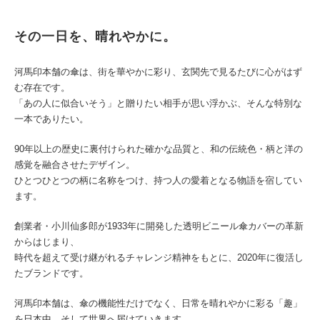
その一日を、晴れやかに。
河馬印本舗の傘は、街を華やかに彩り、玄関先で見るたびに心がはず
む存在です。
「あの人に似合いそう」と贈りたい相手が思い浮かぶ、そんな特別な
一本でありたい。
90年以上の歴史に裏付けられた確かな品質と、和の伝統色・柄と洋の
感覚を融合させたデザイン。
ひとつひとつの柄に名称をつけ、持つ人の愛着となる物語を宿してい
ます。
創業者・小川仙多郎が1933年に開発した透明ビニール傘カバーの革新
からはじまり、
時代を超えて受け継がれるチャレンジ精神をもとに、2020年に復活し
たブランドです。
河馬印本舗は、傘の機能性だけでなく、日常を晴れやかに彩る「趣」
を日本中、そして世界へ届けていきます。