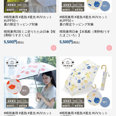
#晴雨兼用 #遮熱 #遮光 #UVカット
#晴雨兼用 #遮熱 #遮光 #UVカット
#UPF50＋
#UPF50＋
夏の限定ラッピング対象
夏の限定ラッピング対象
晴雨兼用2段ミニ折りたたみ日傘【桜
晴雨兼用日傘【水風船（薄卵色/うす
(薄桜/うすざくら)】
たまごいろ）】
5,500円
5,500円
(税込)
(税込)
#晴雨兼用 #遮熱 #遮光 #UVカット
#晴雨兼用 #遮熱 #遮光 #UVカット