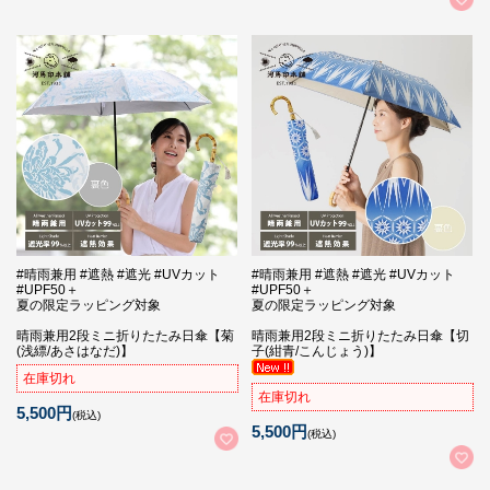
#晴雨兼用 #遮熱 #遮光 #UVカット
#晴雨兼用 #遮熱 #遮光 #UVカット
#UPF50＋
#UPF50＋
夏の限定ラッピング対象
夏の限定ラッピング対象
晴雨兼用2段ミニ折りたたみ日傘【菊
晴雨兼用2段ミニ折りたたみ日傘【切
(浅縹/あさはなだ)】
子(紺青/こんじょう)】
在庫切れ
在庫切れ
5,500円
(税込)
5,500円
(税込)