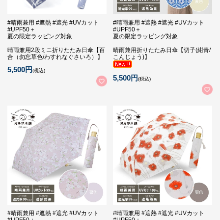
#晴雨兼用 #遮熱 #遮光 #UVカット
#晴雨兼用 #遮熱 #遮光 #UVカット
#UPF50＋
#UPF50＋
夏の限定ラッピング対象
夏の限定ラッピング対象
晴雨兼用2段ミニ折りたたみ日傘【百
晴雨兼用折りたたみ日傘【切子(紺青/
合（勿忘草色/わすれなぐさいろ）】
こんじょう)】
5,500円
(税込)
5,500円
(税込)
#晴雨兼用 #遮熱 #遮光 #UVカット
#晴雨兼用 #遮熱 #遮光 #UVカット