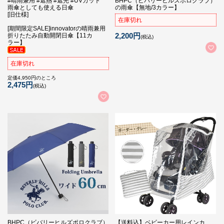
#晴雨兼用 #遮熱 #遮光 #UVカット
BHPC（ビバリーヒルズポロクラブ）
雨傘としても使える日傘
の雨傘【無地/3カラー】
[旧仕様]
在庫切れ
[期間限定SALE]innovatorの晴雨兼用
2,200円
折りたたみ自動開閉日傘【11カ
(税込)
ラー】
在庫切れ
定価4,950円のところ
2,475円
(税込)
BHPC（ビバリーヒルズポロクラブ）
【送料込】ベビーカー用レインカ