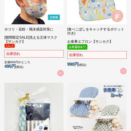
ホコリ・花粉・飛沫感染対策に
[食べこぼしをキャッチするポケット
付き]
[期間限定SALE]洗える立体マスク
【サンカク】
お食事エプロン【サンカク】
在庫切れ
在庫切れ
定価990円のところ
990円
(税込)
495円
(税込)