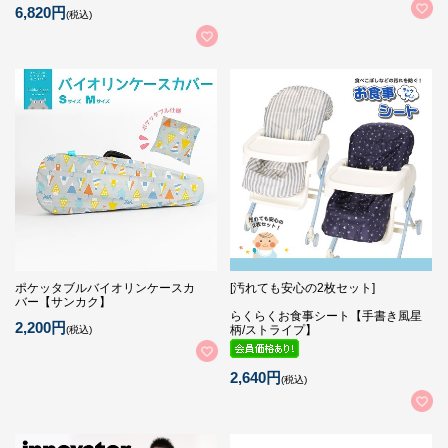
6,820円
(税込)
ポケッタブルバイオリンケースカ
[汚れても安心の2枚セット]
バー【サンカク】
らくらくお食事シート【手書き風星
2,200円
柄/ストライプ】
(税込)
2,640円
(税込)