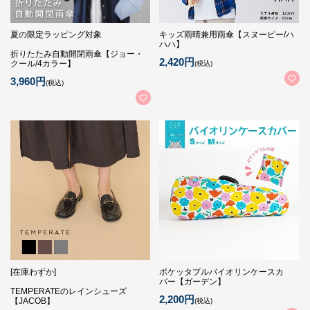
夏の限定ラッピング対象
キッズ雨晴兼用雨傘【スヌーピー/ハ
ハハ】
折りたたみ自動開閉雨傘【ジョー・
2,420円
クール/4カラー】
(税込)
3,960円
(税込)
[在庫わずか]
ポケッタブルバイオリンケースカ
バー【ガーデン】
TEMPERATEのレインシューズ
2,200円
【JACOB】
(税込)