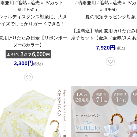
晴雨兼用 #遮熱 #遮光 #UVカット
#晴雨兼用 #遮熱 #遮光 #UV
#UPF50＋
#UPF50＋
シャルディスタンス対策に、大き
夏の限定ラッピング対象
サイズでしっかりガードできる！
【送料込】晴雨兼用折りたたみ
兼用折りたたみ日傘【リボンボー
扇子セット【金魚（金赤/きんあ
ダー/3カラー】
7,920円
(税込)
3,300円
(税込)