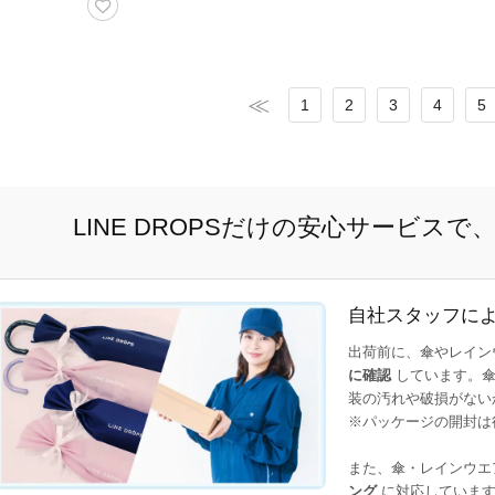
1
2
3
4
5
LINE DROPSだけの安心サービス
自社スタッフに
出荷前に、傘やレイン
に確認
しています。傘
装の汚れや破損がない
※パッケージの開封は
また、傘・レインウエ
ング
に対応しています