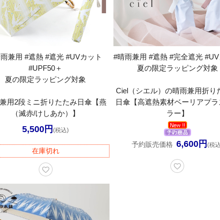
晴雨兼用 #遮熱 #遮光 #UVカット
#晴雨兼用 #遮熱 #完全遮光 #U
#UPF50＋
夏の限定ラッピング対象
夏の限定ラッピング対象
Ciel（シエル）の晴雨兼用折り
兼用2段ミニ折りたたみ日傘【燕
日傘【高遮熱素材ベーリアプラス
（滅赤/けしあか）】
ラー】
5,500円
(税込)
6,600円
予約販売価格
(税込
在庫切れ