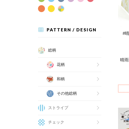
PATTERN / DESIGN
#
総柄
晴雨
花柄
和柄
その他総柄
ストライプ
チェック