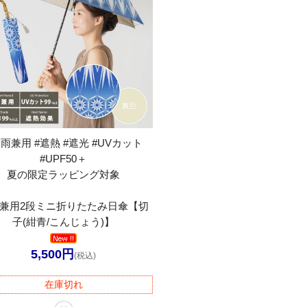
晴雨兼用 #遮熱 #遮光 #UVカット
#UPF50＋
夏の限定ラッピング対象
兼用2段ミニ折りたたみ日傘【切
子(紺青/こんじょう)】
5,500円
(税込)
在庫切れ