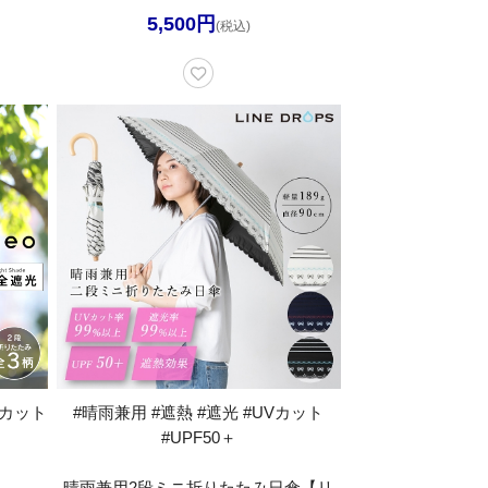
5,500円
(税込)
Vカット
#晴雨兼用 #遮熱 #遮光 #UVカット
#UPF50＋
晴雨兼用2段ミニ折りたたみ日傘【リ