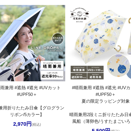
晴雨兼用 #遮熱 #遮光 #UVカット
#晴雨兼用 #遮熱 #遮光 #UV
#UPF50＋
#UPF50＋
夏の限定ラッピング対象
兼用折りたたみ日傘【グログラン
リボン/5カラー】
晴雨兼用2段ミニ折りたたみ日
風船（薄卵色/うすたまごいろ
2,970円
(税込)
5,500円