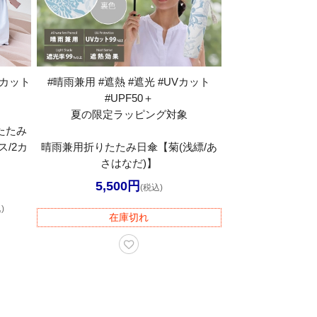
Vカット
#晴雨兼用 #遮熱 #遮光 #UVカット
#UPF50＋
夏の限定ラッピング対象
たたみ
/2カ
晴雨兼用折りたたみ日傘【菊(浅縹/あ
さはなだ)】
5,500円
(税込)
)
在庫切れ