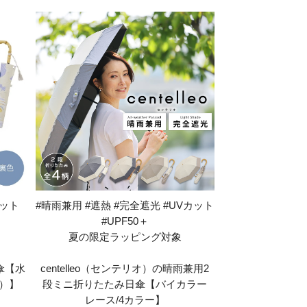
カット
#晴雨兼用 #遮熱 #完全遮光 #UVカット
#UPF50＋
夏の限定ラッピング対象
傘【水
centelleo（センテリオ）の晴雨兼用2
）】
段ミニ折りたたみ日傘【バイカラー
レース/4カラー】