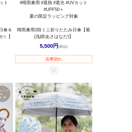
カット
#晴雨兼用 #遮熱 #遮光 #UVカット
#UPF50＋
夏の限定ラッピング対象
日傘＆
晴雨兼用2段ミニ折りたたみ日傘【菊
か）】
(浅縹/あさはなだ)】
5,500円
(税込)
在庫切れ