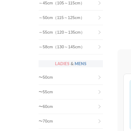
～45cm（105～115cm）
～50cm（115～125cm）
～55cm（120～135cm）
～58cm（130～145cm）
LADIES
&
MENS
〜50cm
〜55cm
〜60cm
〜70cm