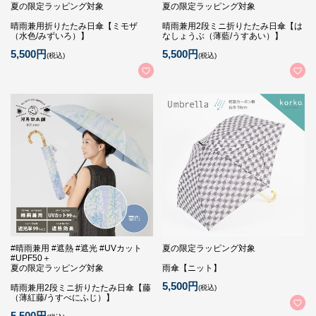
夏の限定ラッピング対象
夏の限定ラッピング対象
晴雨兼用折りたたみ日傘【ミモザ
晴雨兼用2段ミニ折りたたみ日傘【は
（水色/みずいろ）】
なしょうぶ（薄藍/うすあい）】
5,500円
5,500円
(税込)
(税込)
#晴雨兼用 #遮熱 #遮光 #UVカット
夏の限定ラッピング対象
#UPF50＋
夏の限定ラッピング対象
雨傘【ニット】
5,500円
晴雨兼用2段ミニ折りたたみ日傘【藤
(税込)
（薄紅藤/うすべにふじ）】
5,500円