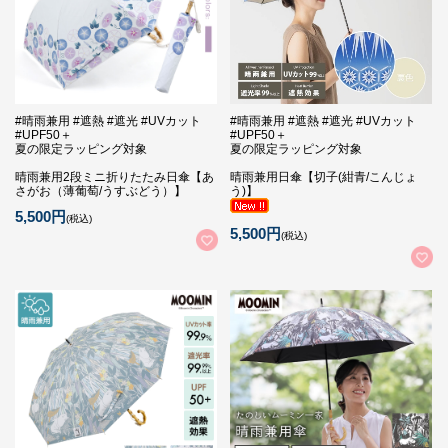
#晴雨兼用 #遮熱 #遮光 #UVカット
#晴雨兼用 #遮熱 #遮光 #UVカット
#UPF50＋
#UPF50＋
夏の限定ラッピング対象
夏の限定ラッピング対象
晴雨兼用2段ミニ折りたたみ日傘【あ
晴雨兼用日傘【切子(紺青/こんじょ
さがお（薄葡萄/うすぶどう）】
う)】
5,500円
(税込)
5,500円
(税込)