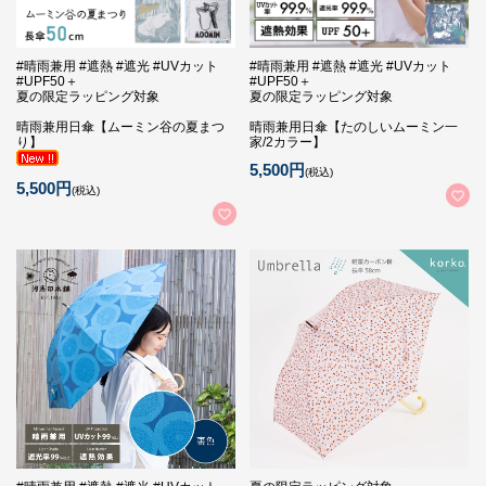
#晴雨兼用 #遮熱 #遮光 #UVカット
#晴雨兼用 #遮熱 #遮光 #UVカット
#UPF50＋
#UPF50＋
夏の限定ラッピング対象
夏の限定ラッピング対象
晴雨兼用日傘【ムーミン谷の夏まつ
晴雨兼用日傘【たのしいムーミン一
り】
家/2カラー】
5,500円
(税込)
5,500円
(税込)