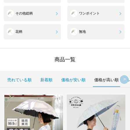
その他総柄
ワンポイント
花柄
無地
商品一覧
売れている順
新着順
価格が安い順
価格が高い順