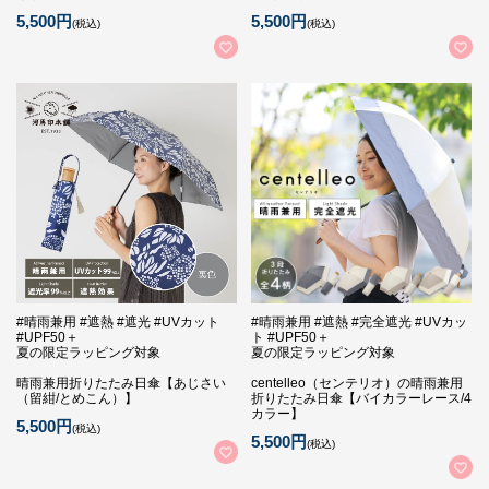
5,500円
5,500円
(税込)
(税込)
#晴雨兼用 #遮熱 #遮光 #UVカット
#晴雨兼用 #遮熱 #完全遮光 #UVカッ
#UPF50＋
ト #UPF50＋
夏の限定ラッピング対象
夏の限定ラッピング対象
晴雨兼用折りたたみ日傘【あじさい
centelleo（センテリオ）の晴雨兼用
（留紺/とめこん）】
折りたたみ日傘【バイカラーレース/4
カラー】
5,500円
(税込)
5,500円
(税込)