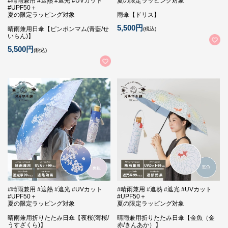
#晴雨兼用 #遮熱 #遮光 #UVカット
夏の限定ラッピング対象
#UPF50＋
夏の限定ラッピング対象
雨傘【ドリス】
5,500円
晴雨兼用日傘【ピンポンマム(青藍/せ
(税込)
いらん)】
5,500円
(税込)
#晴雨兼用 #遮熱 #遮光 #UVカット
#晴雨兼用 #遮熱 #遮光 #UVカット
#UPF50＋
#UPF50＋
夏の限定ラッピング対象
夏の限定ラッピング対象
晴雨兼用折りたたみ日傘【夜桜(薄桜/
晴雨兼用折りたたみ日傘【金魚（金
うすざくら)】
赤/きんあか）】