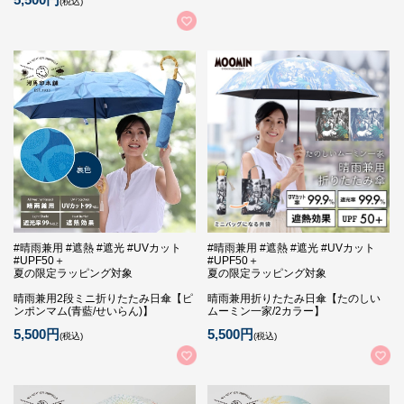
(税込)
#晴雨兼用 #遮熱 #遮光 #UVカット
#晴雨兼用 #遮熱 #遮光 #UVカット
#UPF50＋
#UPF50＋
夏の限定ラッピング対象
夏の限定ラッピング対象
晴雨兼用2段ミニ折りたたみ日傘【ピ
晴雨兼用折りたたみ日傘【たのしい
ンポンマム(青藍/せいらん)】
ムーミン一家/2カラー】
5,500円
5,500円
(税込)
(税込)