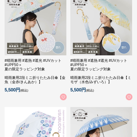
#晴雨兼用 #遮熱 #遮光 #UVカット
#晴雨兼用 #遮熱 #遮光 #UVカット
#UPF50＋
#UPF50＋
夏の限定ラッピング対象
夏の限定ラッピング対象
晴雨兼用2段ミニ折りたたみ日傘【金
晴雨兼用2段ミニ折りたたみ日傘【ミ
魚（金赤/きんあか）】
モザ（水色/みずいろ）】
5,500円
5,500円
(税込)
(税込)