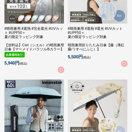
#晴雨兼用 #遮熱 #完全遮光 #UVカッ
#晴雨兼用 #遮熱 #遮光 #UVカット
ト #UPF50＋
#UPF50＋
夏の限定ラッピング対象
夏の限定ラッピング対象
【送料込】Ciel（シエル）の晴雨兼用
晴雨兼用折りたたみ日傘【藤（薄紅
日傘【マーメイドパラソル/6カラー】
藤/うすべにふじ）】
5,500円
(税込)
5,940円
(税込)