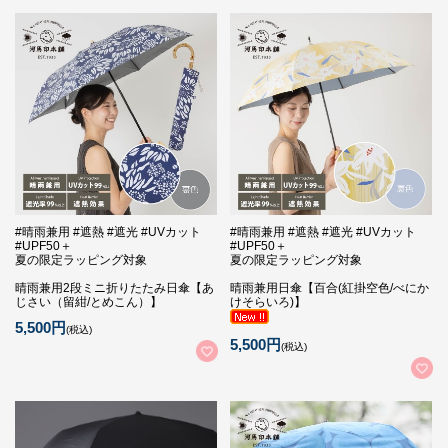
#晴雨兼用 #遮熱 #遮光 #UVカット
#晴雨兼用 #遮熱 #遮光 #UVカット
#UPF50＋
#UPF50＋
夏の限定ラッピング対象
夏の限定ラッピング対象
晴雨兼用2段ミニ折りたたみ日傘【あ
晴雨兼用日傘【百合(紅掛空色/べにか
じさい（留紺/とめこん）】
けそらいろ)】
5,500円
(税込)
5,500円
(税込)