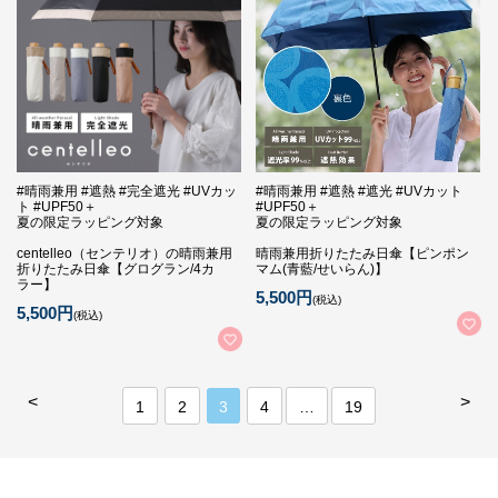
#晴雨兼用 #遮熱 #完全遮光 #UVカッ
#晴雨兼用 #遮熱 #遮光 #UVカット
ト #UPF50＋
#UPF50＋
夏の限定ラッピング対象
夏の限定ラッピング対象
centelleo（センテリオ）の晴雨兼用
晴雨兼用折りたたみ日傘【ピンポン
折りたたみ日傘【グログラン/4カ
マム(青藍/せいらん)】
ラー】
5,500円
(税込)
5,500円
(税込)
<
>
1
2
3
4
…
19