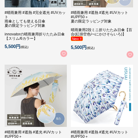
#晴雨兼用 #遮熱 #完全遮光 #UVカッ
#晴雨兼用 #遮熱 #遮光 #UVカット
ト
#UPF50＋
雨傘としても使える日傘
夏の限定ラッピング対象
夏の限定ラッピング対象
晴雨兼用2段ミニ折りたたみ日傘【百
innovatorの晴雨兼用折りたたみ日傘
合(紅掛空色/べにかけそらいろ)】
【スリム/6カラー】
5,500円
5,500円
(税込)
(税込)
#晴雨兼用 #遮熱 #遮光 #UVカット
#晴雨兼用 #遮熱 #遮光 #UVカット
#UPF50＋
#UPF50＋