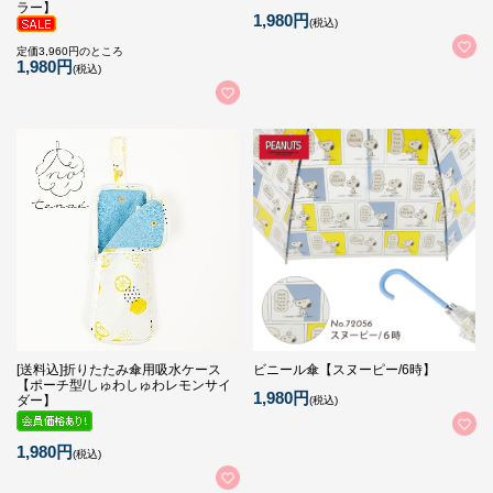
ラー】
1,980円
(税込)
定価3,960円のところ
1,980円
(税込)
[送料込]折りたたみ傘用吸水ケース
ビニール傘【スヌーピー/6時】
【ポーチ型/しゅわしゅわレモンサイ
1,980円
ダー】
(税込)
1,980円
(税込)