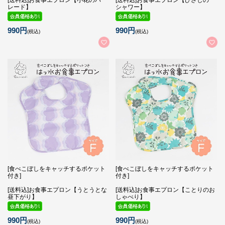
レード】
シャワー】
990円
990円
(税込)
(税込)
[食べこぼしをキャッチするポケット
[食べこぼしをキャッチするポケット
付き]
付き]
[送料込]お食事エプロン【うとうとな
[送料込]お食事エプロン【ことりのお
昼下がり】
しゃべり】
990円
990円
(税込)
(税込)