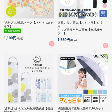
[送料込]お砂場バッグ【ひとりじめア
突起のない露先【ふちフラ】を採
イス】
用！
キッズ折りたたみ雨傘【無地/6カ
ラー】
1,100円
(税込)
1,650円
(税込)
[送料込]折りたたみ傘用収納袋【長短
#晴雨兼用 #遮熱 #遮光 #UVカット
型/7カラー】
#UPF50＋