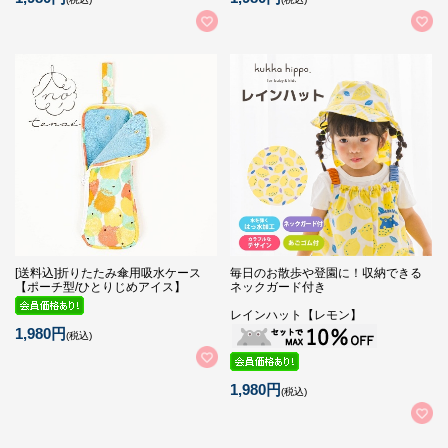
[送料込]折りたたみ傘用吸水ケース
毎日のお散歩や登園に！収納できる
【ポーチ型/ひとりじめアイス】
ネックガード付き
レインハット【レモン】
1,980円
(税込)
1,980円
(税込)