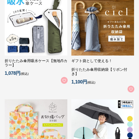
折りたたみ傘用吸水ケース【無地/5カ
ギフト袋として使える！
ラー】
折りたたみ傘用収納袋【リボン付
1,078円
き】
(税込)
1,100円
(税込)