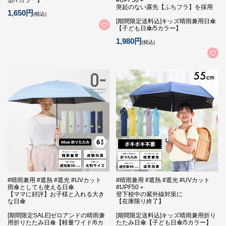
突起のない露先【ふちフラ】を採用
1,650円
(税込)
[期間限定送料込]キッズ晴雨兼用日傘
【子ども日傘/5カラー】
1,980円
(税込)
#晴雨兼用 #遮熱 #遮光 #UVカット
#晴雨兼用 #遮熱 #遮光 #UVカット
雨傘としても使える日傘
#UPF50＋
【ママに好評】お子様と入れる大き
登下校中の紫外線対策に
な日傘
【在庫限り終了】
[期間限定SALE]ゼロアンドの晴雨兼
[期間限定送料込]キッズ晴雨兼用折り
用折りたたみ日傘【軽量ワイド/6カ
たたみ日傘【子ども日傘/5カラー】