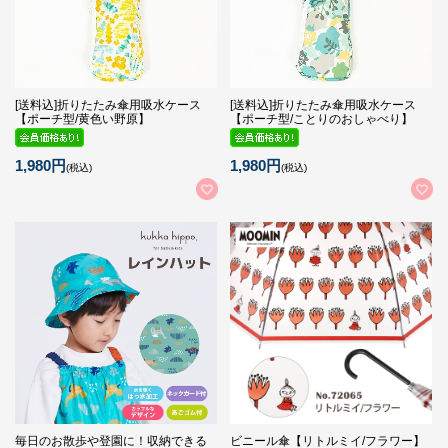
[送料込]折りたたみ傘用吸水ケース
[送料込]折りたたみ傘用吸水ケース
【ポーチ型/黄色い野原】
【ポーチ型/ことりのおしゃべり】
1,980円
1,980円
(税込)
(税込)
毎日のお散歩や登園に！収納できる
ビニール傘【リトルミイ/フラワー】