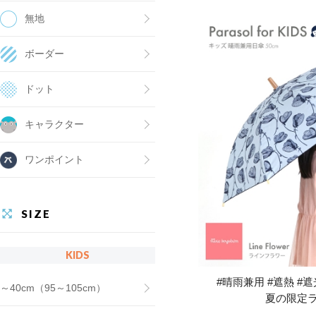
無地
ボーダー
ドット
キャラクター
ワンポイント
SIZE
KIDS
#晴雨兼用 #遮熱 #遮光
～40cm（95～105cm）
夏の限定