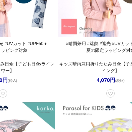
 #UVカット #UPF50＋
#晴雨兼用 #遮熱 #遮光 #UVカット
ラッピング対象
夏の限定ラッピング対
み日傘【子ども日傘/ライン
キッズ晴雨兼用折りたたみ日傘【子ど
ラワー】
イング】
70円
4,070円
(税込)
(税込)