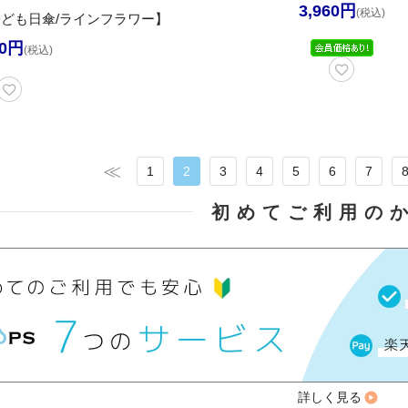
3,960円
(税込)
ども日傘/ラインフラワー】
70円
(税込)
1
2
3
4
5
6
7
初めてご利用の
詳しく見る