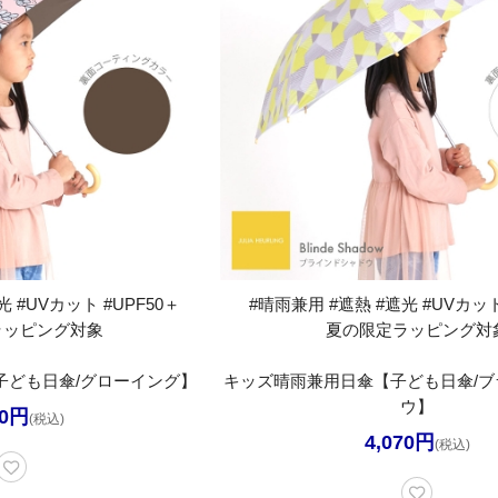
 #UVカット #UPF50＋
#晴雨兼用 #遮熱 #遮光 #UVカット
ラッピング対象
夏の限定ラッピング対
子ども日傘/グローイング】
キッズ晴雨兼用日傘【子ども日傘/ブ
ウ】
70円
(税込)
4,070円
(税込)