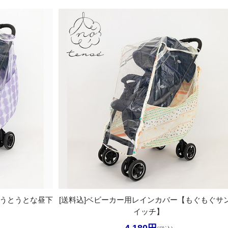
【うとうとな昼下
[送料込]ベビーカー用レインカバー【もぐもぐサ
イッチ】