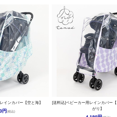
用レインカバー【空と海】
[送料込]ベビーカー用レインカバー
がり】
80円
(税込)