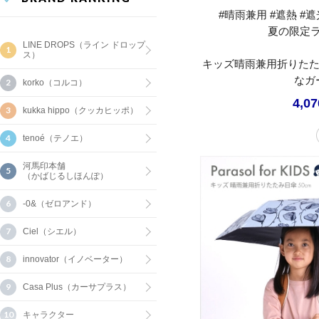
#晴雨兼用 #遮熱 #遮光
夏の限定
LINE DROPS（ライン ドロップ
ス）
キッズ晴雨兼用折りたた
なガ
korko（コルコ）
4,0
kukka hippo（クッカヒッポ）
tenoé（テノエ）
河馬印本舗
（かばじるしほんぽ）
-0&（ゼロアンド）
Ciel（シエル）
innovator（イノベーター）
Casa Plus（カーサプラス）
キャラクター