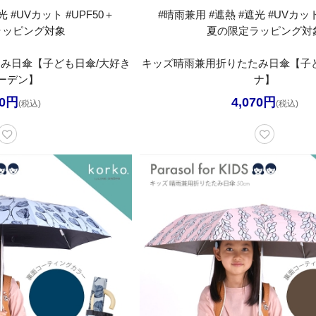
 #UVカット #UPF50＋
#晴雨兼用 #遮熱 #遮光 #UVカット
ラッピング対象
夏の限定ラッピング対
み日傘【子ども日傘/大好き
キッズ晴雨兼用折りたたみ日傘【子ど
ーデン】
ナ】
70円
4,070円
(税込)
(税込)