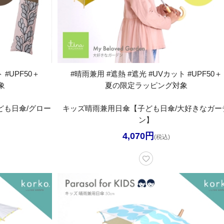
 #UPF50＋
#晴雨兼用 #遮熱 #遮光 #UVカット #UPF50＋
象
夏の限定ラッピング対象
も日傘/グロー
キッズ晴雨兼用日傘【子ども日傘/大好きなガー
ン】
4,070円
(税込)