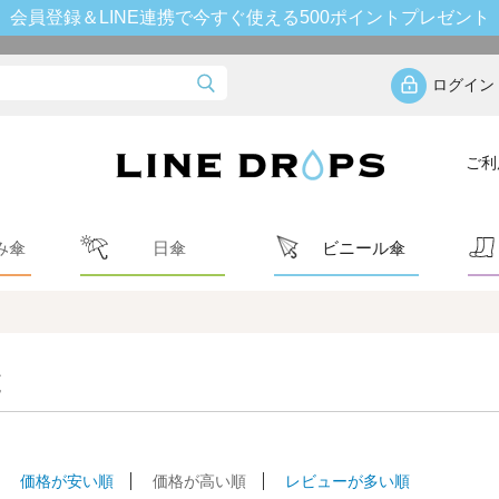
会員登録＆LINE連携で今すぐ使える500ポイントプレゼント
ログイン
ご利
み傘
日傘
ビニール傘
覧
価格が安い順
価格が高い順
レビューが多い順