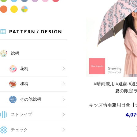
PATTERN / DESIGN
総柄
花柄
#晴雨兼用 #遮熱 #遮光
和柄
夏の限定
その他総柄
キッズ晴雨兼用日傘【
4,0
ストライプ
チェック