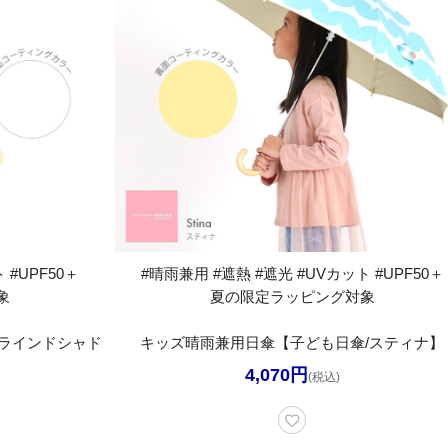
 #UPF50＋
#晴雨兼用 #遮熱 #遮光 #UVカット #UPF50＋
象
夏の限定ラッピング対象
ラインドシャド
キッズ晴雨兼用日傘【子ども日傘/スティナ】
4,070円
(税込)