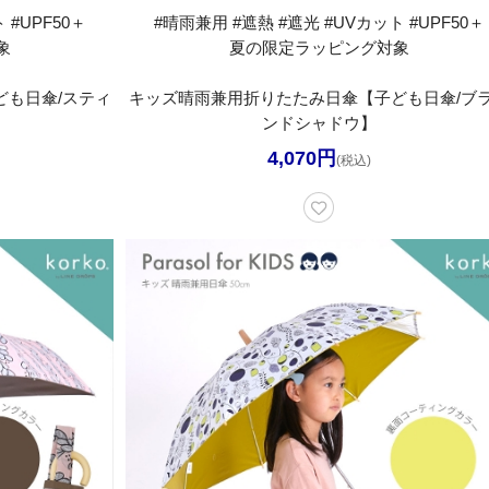
 #UPF50＋
#晴雨兼用 #遮熱 #遮光 #UVカット #UPF50＋
象
夏の限定ラッピング対象
も日傘/スティ
キッズ晴雨兼用折りたたみ日傘【子ども日傘/ブ
ンドシャドウ】
4,070円
(税込)