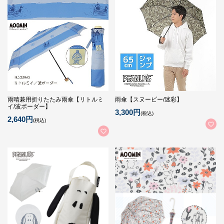
雨晴兼用折りたたみ雨傘【リトルミ
雨傘【スヌーピー/迷彩】
イ/波ボーダー】
3,300円
(税込)
2,640円
(税込)