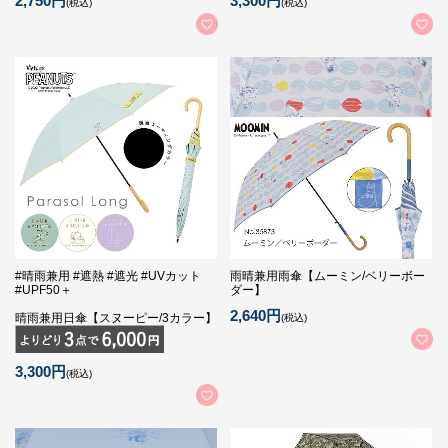
2,750円
3,300円
(税込)
(税込)
#晴雨兼用 #遮熱 #遮光 #UVカット
雨晴兼用雨傘【ムーミン/ベリーボー
#UPF50＋
ダー】
2,640円
晴雨兼用日傘【スヌーピー/3カラー】
(税込)
3,300円
(税込)