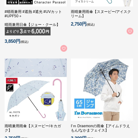
#晴雨兼用 #遮熱 #遮光 #UVカット
雨晴兼用雨傘【スヌーピー/アイスク
#UPF50＋
リーム】
2,750円
晴雨兼用日傘【ジョー・クール】
(税込)
3,850円
(税込)
雨晴兼用雨傘【スヌーピー/キカガ
I’ｍ Draemonの雨傘【アイムドラえ
ク】
もん/なかまフェイス】