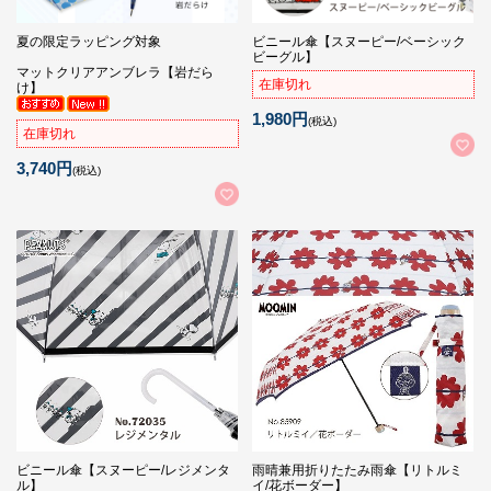
夏の限定ラッピング対象
ビニール傘【スヌーピー/ベーシック
ビーグル】
マットクリアアンブレラ【岩だら
在庫切れ
け】
1,980円
(税込)
在庫切れ
3,740円
(税込)
ビニール傘【スヌーピー/レジメンタ
雨晴兼用折りたたみ雨傘【リトルミ
ル】
イ/花ボーダー】