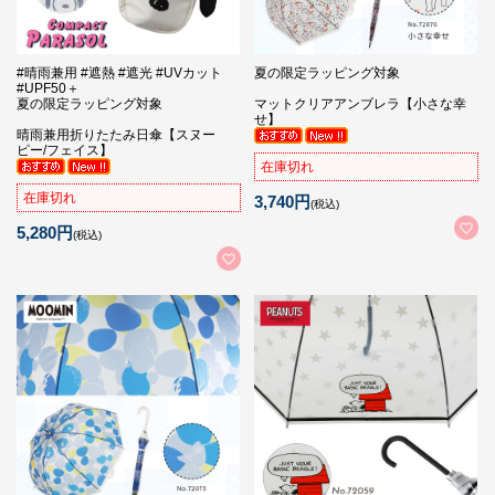
#晴雨兼用 #遮熱 #遮光 #UVカット
夏の限定ラッピング対象
#UPF50＋
夏の限定ラッピング対象
マットクリアアンブレラ【小さな幸
せ】
晴雨兼用折りたたみ日傘【スヌー
ピー/フェイス】
在庫切れ
在庫切れ
3,740円
(税込)
5,280円
(税込)