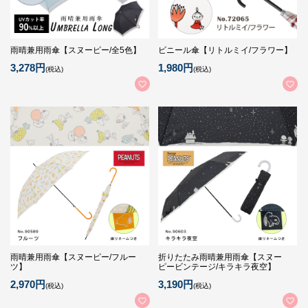
雨晴兼用雨傘【スヌーピー/全5色】
ビニール傘【リトルミイ/フラワー】
3,278円
1,980円
(税込)
(税込)
雨晴兼用雨傘【スヌーピー/フルー
折りたたみ雨晴兼用雨傘【スヌー
ツ】
ピービンテージ/キラキラ夜空】
2,970円
3,190円
(税込)
(税込)