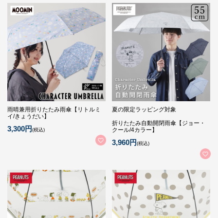
雨晴兼用折りたたみ雨傘【リトルミ
夏の限定ラッピング対象
イ/きょうだい】
折りたたみ自動開閉雨傘【ジョー・
3,300円
クール/4カラー】
(税込)
3,960円
(税込)