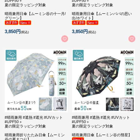
#UPF50＋
#UPF50＋
夏の限定ラッピング対象
夏の限定ラッピング対象
晴雨兼用日傘【ムーミン谷の十一月/
晴雨兼用日傘【ムーミンパパの思い
グリーン】
出/ホワイト】
3,850円
3,850円
(税込)
(税込)
#晴雨兼用 #遮熱 #遮光 #UVカット
#晴雨兼用 #遮熱 #遮光 #UVカット
#UPF50＋
#UPF50＋
夏の限定ラッピング対象
夏の限定ラッピング対象
晴雨兼用折りたたみ日傘【ムーミン
晴雨兼用日傘【ムーミン谷の彗星】
谷の夏まつり】