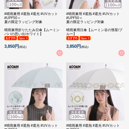
#晴雨兼用 #遮熱 #遮光 #UVカット
#晴雨兼用 #遮熱 #遮光 #UVカット
#UPF50＋
#UPF50＋
夏の限定ラッピング対象
夏の限定ラッピング対象
晴雨兼用折りたたみ日傘【ムーミン
晴雨兼用日傘【ムーミン谷の彗星/ブ
パパの思い出/ホワイト】
ルー】
3,850円
3,850円
(税込)
(税込)
#晴雨兼用 #遮熱 #遮光 #UVカット
#晴雨兼用 #遮熱 #遮光 #UVカット