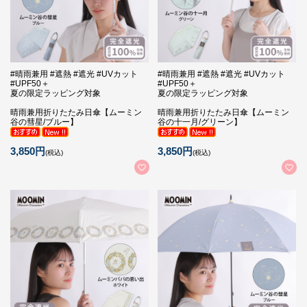
#晴雨兼用 #遮熱 #遮光 #UVカット
#晴雨兼用 #遮熱 #遮光 #UVカット
#UPF50＋
#UPF50＋
夏の限定ラッピング対象
夏の限定ラッピング対象
晴雨兼用折りたたみ日傘【ムーミン
晴雨兼用折りたたみ日傘【ムーミン
谷の彗星/ブルー】
谷の十一月/グリーン】
3,850円
3,850円
(税込)
(税込)