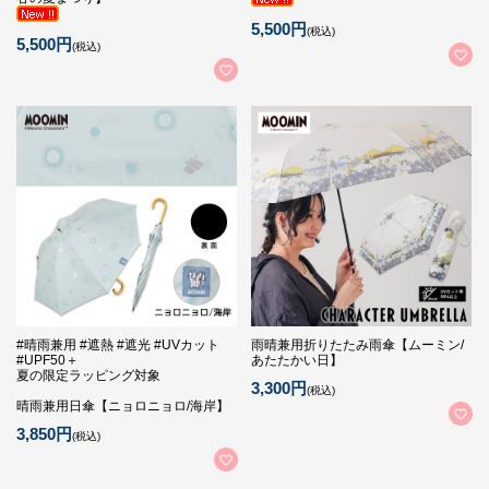
5,500円
(税込)
5,500円
(税込)
#晴雨兼用 #遮熱 #遮光 #UVカット
雨晴兼用折りたたみ雨傘【ムーミン/
#UPF50＋
あたたかい日】
夏の限定ラッピング対象
3,300円
(税込)
晴雨兼用日傘【ニョロニョロ/海岸】
3,850円
(税込)