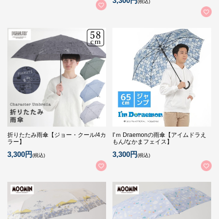
3,300円
(税込)
折りたたみ雨傘【ジョー・クール/4カ
I’ｍ Draemonの雨傘【アイムドラえ
ラー】
もん/なかまフェイス】
3,300円
3,300円
(税込)
(税込)