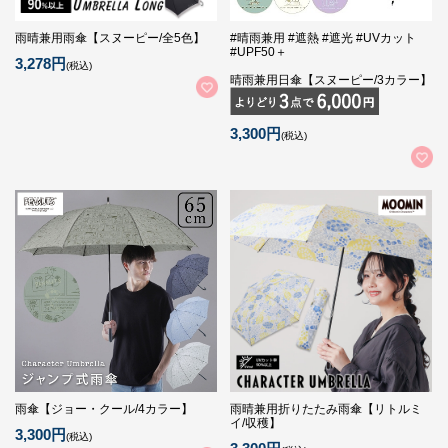
雨晴兼用雨傘【スヌーピー/全5色】
#晴雨兼用 #遮熱 #遮光 #UVカット
#UPF50＋
3,278円
(税込)
晴雨兼用日傘【スヌーピー/3カラー】
3,300円
(税込)
雨傘【ジョー・クール/4カラー】
雨晴兼用折りたたみ雨傘【リトルミ
イ/収穫】
3,300円
(税込)