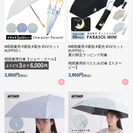
#晴雨兼用 #遮熱 #遮光 #UVカット
#晴雨兼用 #遮熱 #遮光 #UVカット
#UPF50＋
#UPF50＋
夏の限定ラッピング対象
晴雨兼用日傘【ジョー・クール】
晴雨兼用折りたたみ日傘【スヌー
ピー】
3,850円
3,850円
(税込)
(税込)