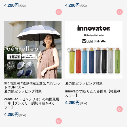
4,290円
4,290円
(税込)
(税込)
#晴雨兼用 #遮熱 #完全遮光 #UVカッ
夏の限定ラッピング対象
ト #UPF50＋
夏の限定ラッピング対象
innovatorの折りたたみ雨傘【軽量/8
カラー】
centelleo（センテリオ）の晴雨兼用
4,290円
日傘【ダンガリー調切り継ぎ/4カ
(税込)
ラー】
4,290円
(税込)