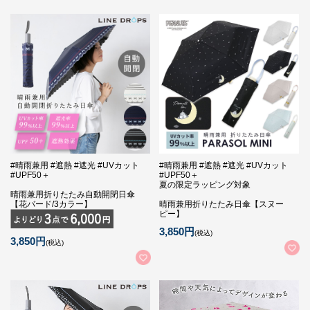
#晴雨兼用 #遮熱 #遮光 #UVカット
#晴雨兼用 #遮熱 #遮光 #UVカット
#UPF50＋
#UPF50＋
夏の限定ラッピング対象
晴雨兼用折りたたみ自動開閉日傘
【花バード/3カラー】
晴雨兼用折りたたみ日傘【スヌー
ピー】
3,850円
(税込)
3,850円
(税込)