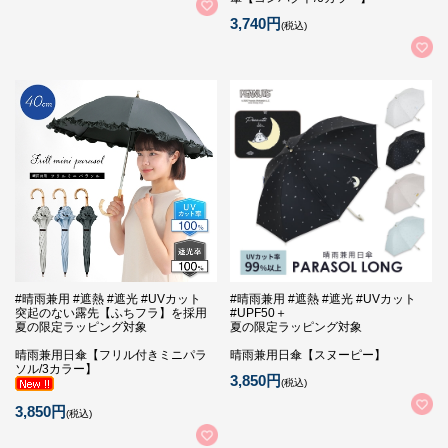
3,740円
(税込)
#晴雨兼用 #遮熱 #遮光 #UVカット
#晴雨兼用 #遮熱 #遮光 #UVカット
突起のない露先【ふちフラ】を採用
#UPF50＋
夏の限定ラッピング対象
夏の限定ラッピング対象
晴雨兼用日傘【フリル付きミニパラ
晴雨兼用日傘【スヌーピー】
ソル/3カラー】
3,850円
(税込)
3,850円
(税込)