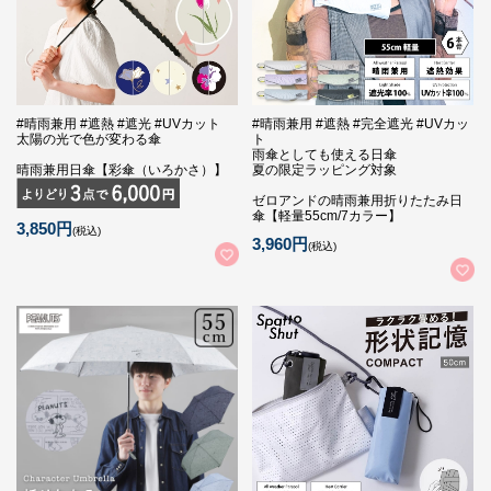
#晴雨兼用 #遮熱 #遮光 #UVカット
#晴雨兼用 #遮熱 #完全遮光 #UVカッ
太陽の光で色が変わる傘
ト
雨傘としても使える日傘
晴雨兼用日傘【彩傘（いろかさ）】
夏の限定ラッピング対象
ゼロアンドの晴雨兼用折りたたみ日
傘【軽量55cm/7カラー】
3,850円
(税込)
3,960円
(税込)