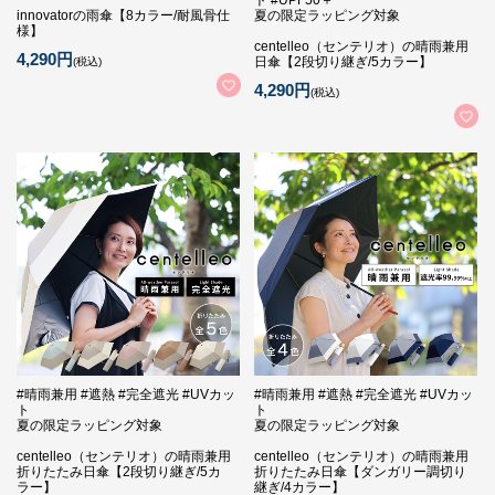
innovatorの雨傘【8カラー/耐風骨仕
夏の限定ラッピング対象
様】
centelleo（センテリオ）の晴雨兼用
4,290円
日傘【2段切り継ぎ/5カラー】
(税込)
4,290円
(税込)
#晴雨兼用 #遮熱 #完全遮光 #UVカッ
#晴雨兼用 #遮熱 #完全遮光 #UVカッ
ト
ト
夏の限定ラッピング対象
夏の限定ラッピング対象
centelleo（センテリオ）の晴雨兼用
centelleo（センテリオ）の晴雨兼用
折りたたみ日傘【2段切り継ぎ/5カ
折りたたみ日傘【ダンガリー調切り
ラー】
継ぎ/4カラー】