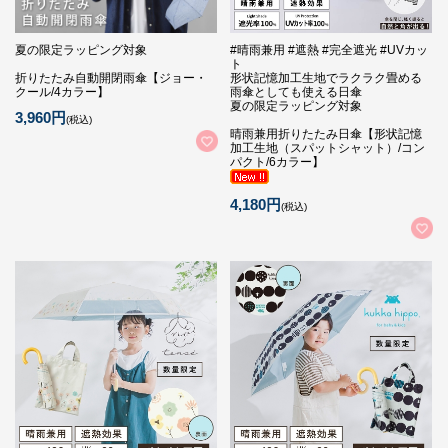
夏の限定ラッピング対象
#晴雨兼用 #遮熱 #完全遮光 #UVカッ
ト
折りたたみ自動開閉雨傘【ジョー・
形状記憶加工生地でラクラク畳める
クール/4カラー】
雨傘としても使える日傘
夏の限定ラッピング対象
3,960円
(税込)
晴雨兼用折りたたみ日傘【形状記憶
加工生地（スパットシャット）/コン
パクト/6カラー】
4,180円
(税込)