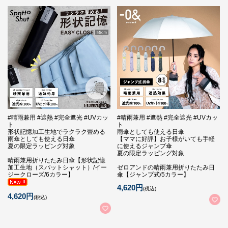
#晴雨兼用 #遮熱 #完全遮光 #UVカッ
#晴雨兼用 #遮熱 #完全遮光 #UVカッ
ト
ト
形状記憶加工生地でラクラク畳める
雨傘としても使える日傘
雨傘としても使える日傘
【ママに好評】お子様がいても手軽
夏の限定ラッピング対象
に使えるジャンプ傘
夏の限定ラッピング対象
晴雨兼用折りたたみ日傘【形状記憶
加工生地（スパットシャット）/イー
ゼロアンドの晴雨兼用折りたたみ日
ジークローズ/6カラー】
傘【ジャンプ式/5カラー】
4,620円
(税込)
4,620円
(税込)