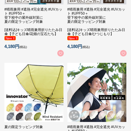
#晴雨兼用 #遮熱 #完全遮光 #UVカッ
#晴雨兼用 #遮熱 #完全遮光 #UVカッ
ト #UPF50＋
ト #UPF50＋
登下校中の紫外線対策に
登下校中の紫外線対策に
夏の限定ラッピング対象
夏の限定ラッピング対象
[送料込]キッズ晴雨兼用折りたたみ日
[送料込]キッズ晴雨兼用折りたたみ日
傘【子ども日傘/花畑の宝石たち】
傘【子ども日傘/ひつじもり】
4,180円
4,180円
(税込)
(税込)
夏の限定ラッピング対象
#晴雨兼用 #遮熱 #完全遮光 #UVカッ
ト #UPF50＋