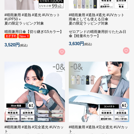
#晴雨兼用 #遮熱 #遮光 #UVカット
#晴雨兼用 #遮熱 #遮光 #UVカット
#UPF50＋
雨傘としても使える日傘
夏の限定ラッピング対象
夏の限定ラッピング対象
晴雨兼用日傘【切り継ぎ/15カラー】
ゼロアンドの晴雨兼用折りたたみ日
傘【軽量/6カラー】
3,630円
3,520円
(税込)
(税込)
#晴雨兼用 #遮熱 #完全遮光 #UVカッ
#晴雨兼用 #遮熱 #完全遮光 #UVカッ
ト
ト