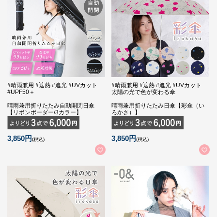
#晴雨兼用 #遮熱 #遮光 #UVカット
#晴雨兼用 #遮熱 #遮光 #UVカット
#UPF50＋
太陽の光で色が変わる傘
晴雨兼用折りたたみ自動開閉日傘
晴雨兼用折りたたみ日傘【彩傘（い
【リボンボーダー/3カラー】
ろかさ）】
3,850円
3,850円
(税込)
(税込)