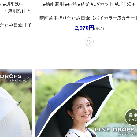
 #UPF50＋
#晴雨兼用 #遮熱 #遮光 #UVカット #UPF50＋
】・透明窓付き
晴雨兼用折りたたみ日傘【バイカラー/5カラー
りたたみ日傘【子
2,970円
(税込)