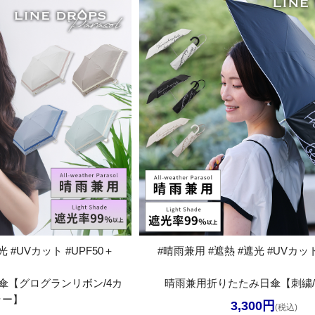
 #UVカット #UPF50＋
#晴雨兼用 #遮熱 #遮光 #UVカット
傘【グログランリボン/4カ
晴雨兼用折りたたみ日傘【刺繍/
ラー】
3,300円
(税込)