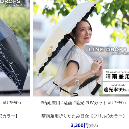
 #UPF50＋
#晴雨兼用 #遮熱 #遮光 #UVカット #UPF50＋
3カラー】
晴雨兼用折りたたみ日傘【フリル/3カラー】
3,300円
(税込)