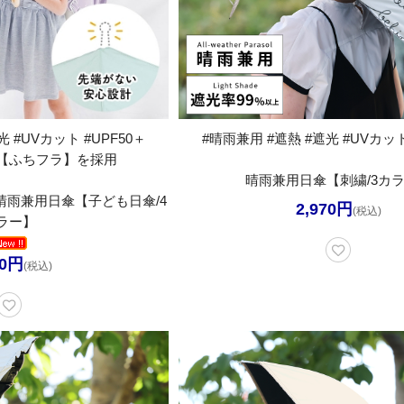
 #UVカット #UPF50＋
#晴雨兼用 #遮熱 #遮光 #UVカット
【ふちフラ】を採用
晴雨兼用日傘【刺繍/3カ
晴雨兼用日傘【子ども日傘/4
2,970円
(税込)
ラー】
70円
(税込)