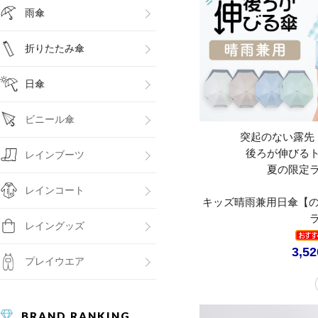
雨傘
折りたたみ傘
日傘
ビニール傘
突起のない露先
後ろが伸びる
レインブーツ
夏の限定
レインコート
キッズ晴雨兼用日傘【の
レイングッズ
3,5
プレイウエア
BRAND RANKING