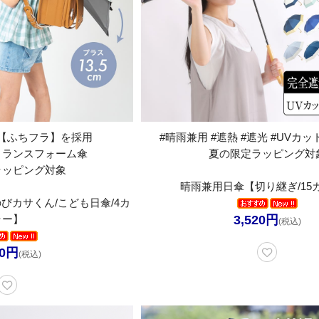
【ふちフラ】を採用
#晴雨兼用 #遮熱 #遮光 #UVカット
トランスフォーム傘
夏の限定ラッピング対
ラッピング対象
晴雨兼用日傘【切り継ぎ/15
びカサくん/こども日傘/4カ
ラー】
3,520円
(税込)
20円
(税込)