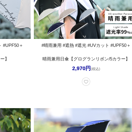
 #UPF50＋
#晴雨兼用 #遮熱 #遮光 #UVカット #UPF50＋
ラー】
晴雨兼用日傘【グログランリボン/5カラー】
2,970円
(税込)