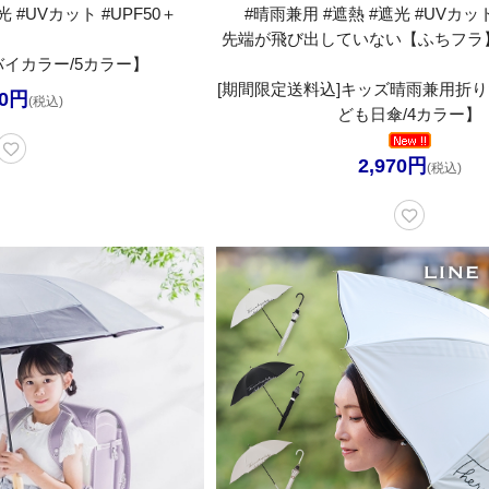
 #UVカット #UPF50＋
#晴雨兼用 #遮熱 #遮光 #UVカット
先端が飛び出していない【ふちフラ
イカラー/5カラー】
[期間限定送料込]キッズ晴雨兼用折
00円
(税込)
ども日傘/4カラー】
2,970円
(税込)