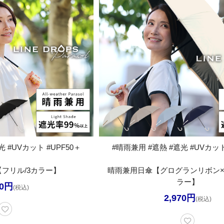
 #UVカット #UPF50＋
#晴雨兼用 #遮熱 #遮光 #UVカット
フリル/3カラー】
晴雨兼用日傘【グログランリボン×
ラー】
70円
(税込)
2,970円
(税込)