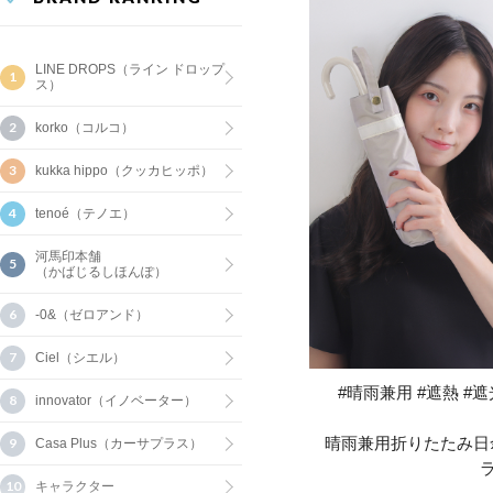
LINE DROPS（ライン ドロップ
ス）
korko（コルコ）
kukka hippo（クッカヒッポ）
tenoé（テノエ）
河馬印本舗
（かばじるしほんぽ）
-0&（ゼロアンド）
Ciel（シエル）
#晴雨兼用 #遮熱 #遮光
innovator（イノベーター）
晴雨兼用折りたたみ日
Casa Plus（カーサプラス）
キャラクター