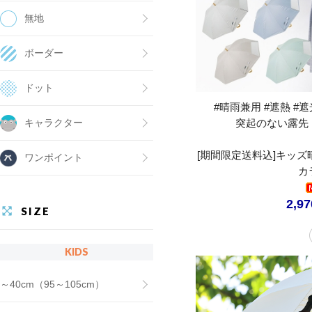
無地
ボーダー
ドット
#晴雨兼用 #遮熱 #遮光
突起のない露先
キャラクター
[期間限定送料込]キッズ
ワンポイント
カ
2,9
SIZE
KIDS
～40cm（95～105cm）