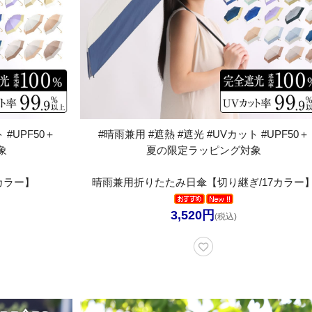
 #UPF50＋
#晴雨兼用 #遮熱 #遮光 #UVカット #UPF50＋
象
夏の限定ラッピング対象
カラー】
晴雨兼用折りたたみ日傘【切り継ぎ/17カラー
3,520円
(税込)