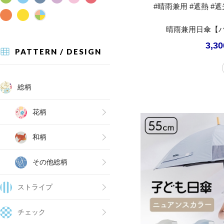
#晴雨兼用 #遮熱 #遮光
晴雨兼用日傘【バ
3,3
PATTERN / DESIGN
総柄
花柄
和柄
その他総柄
ストライプ
チェック