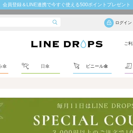
会員登録＆LINE連携で今すぐ使える500ポイントプレゼント
ログイン
ご利
み傘
日傘
ビニール傘