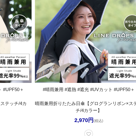
 #UPF50＋
#晴雨兼用 #遮熱 #遮光 #UVカット #UPF50＋
ステッチ/4カ
晴雨兼用折りたたみ日傘【グログランリボン×ス
チ/4カラー】
2,970円
(税込)