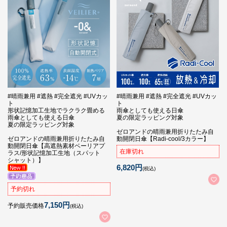
#晴雨兼用 #遮熱 #完全遮光 #UVカッ
#晴雨兼用 #遮熱 #完全遮光 #UVカッ
ト
ト
形状記憶加工生地でラクラク畳める
雨傘としても使える日傘
雨傘としても使える日傘
夏の限定ラッピング対象
夏の限定ラッピング対象
ゼロアンドの晴雨兼用折りたたみ自
ゼロアンドの晴雨兼用折りたたみ自
動開閉日傘【Radi-cool/3カラー】
動開閉日傘【高遮熱素材ベーリアプ
在庫切れ
ラス/形状記憶加工生地（スパット
シャット）】
6,820円
(税込)
予約切れ
7,150円
予約販売価格
(税込)