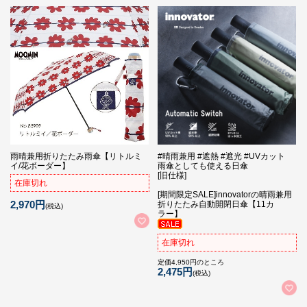
雨晴兼用折りたたみ雨傘【リトルミ
#晴雨兼用 #遮熱 #遮光 #UVカット
イ/花ボーダー】
雨傘としても使える日傘
[旧仕様]
在庫切れ
[期間限定SALE]innovatorの晴雨兼用
2,970円
折りたたみ自動開閉日傘【11カ
(税込)
ラー】
在庫切れ
定価4,950円のところ
2,475円
(税込)