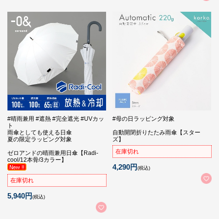
#晴雨兼用 #遮熱 #完全遮光 #UVカッ
#母の日ラッピング対象
ト
雨傘としても使える日傘
自動開閉折りたたみ雨傘【スター
夏の限定ラッピング対象
ズ】
在庫切れ
ゼロアンドの晴雨兼用日傘【Radi-
cool/12本骨/3カラー】
4,290円
(税込)
在庫切れ
5,940円
(税込)