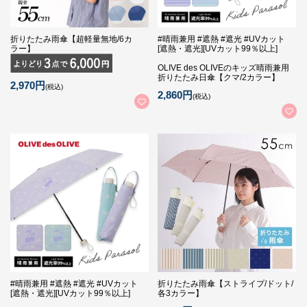
折りたたみ雨傘【超軽量無地/6カ
#晴雨兼用 #遮熱 #遮光 #UVカット
ラー】
[遮熱・遮光][UVカット99％以上]
OLIVE des OLIVEのキッズ晴雨兼用
折りたたみ日傘【クマ/2カラー】
2,970円
(税込)
2,860円
(税込)
#晴雨兼用 #遮熱 #遮光 #UVカット
折りたたみ雨傘【ストライプ/ドット/
[遮熱・遮光][UVカット99％以上]
各3カラー】