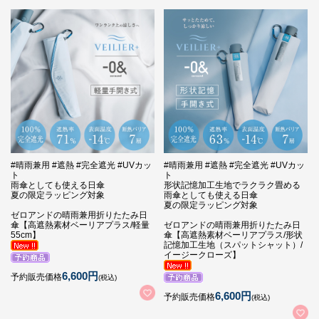
#晴雨兼用 #遮熱 #完全遮光 #UVカッ
#晴雨兼用 #遮熱 #完全遮光 #UVカッ
ト
ト
雨傘としても使える日傘
形状記憶加工生地でラクラク畳める
夏の限定ラッピング対象
雨傘としても使える日傘
夏の限定ラッピング対象
ゼロアンドの晴雨兼用折りたたみ日
傘【高遮熱素材ベーリアプラス/軽量
ゼロアンドの晴雨兼用折りたたみ日
55cm】
傘【高遮熱素材ベーリアプラス/形状
記憶加工生地（スパットシャット）/
イージークローズ】
6,600円
予約販売価格
(税込)
6,600円
予約販売価格
(税込)