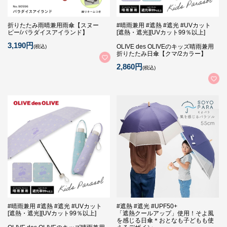
折りたたみ雨晴兼用雨傘【スヌー
#晴雨兼用 #遮熱 #遮光 #UVカット
ピー/パラダイスアイランド】
[遮熱・遮光][UVカット99％以上]
3,190円
OLIVE des OLIVEのキッズ晴雨兼用
(税込)
折りたたみ日傘【クマ/2カラー】
2,860円
(税込)
#晴雨兼用 #遮熱 #遮光 #UVカット
#遮熱 #遮光 #UPF50+
[遮熱・遮光][UVカット99％以上]
「遮熱クールアップ」使用！そよ風
を感じる日傘＊おとなも子どもも使