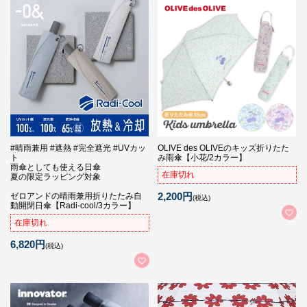
#晴雨兼用 #遮熱 #完全遮光 #UVカッ
OLIVE des OLIVEのキッズ折りたた
ト
み雨傘【小花/2カラー】
雨傘としても使える日傘
在庫切れ
夏の限定ラッピング対象
2,200円
ゼロアンドの晴雨兼用折りたたみ自
(税込)
動開閉日傘【Radi-cool/3カラー】
在庫切れ
6,820円
(税込)