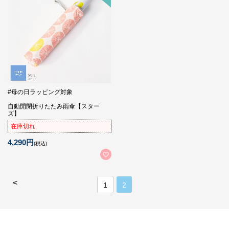
#母の日ラッピング対象
自動開閉折りたたみ雨傘【スター
ズ】
在庫切れ
4,290円
(税込)
<
1
2