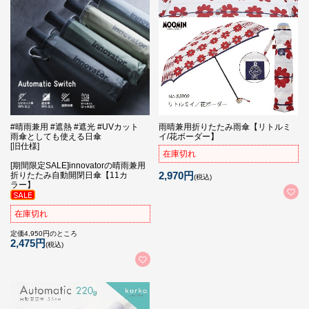
#晴雨兼用 #遮熱 #遮光 #UVカット
雨晴兼用折りたたみ雨傘【リトルミ
雨傘としても使える日傘
イ/花ボーダー】
[旧仕様]
在庫切れ
[期間限定SALE]innovatorの晴雨兼用
2,970円
折りたたみ自動開閉日傘【11カ
(税込)
ラー】
在庫切れ
定価4,950円のところ
2,475円
(税込)