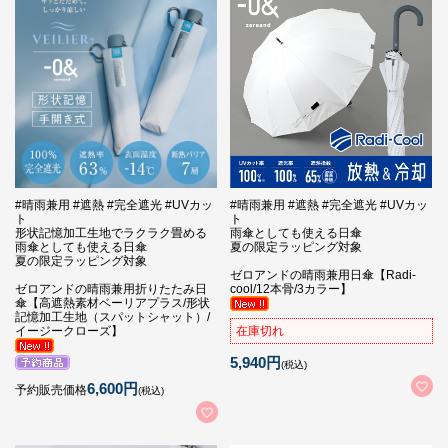
#晴雨兼用 #遮熱 #完全遮光 #UVカッ
#晴雨兼用 #遮熱 #完全遮光 #UVカッ
ト
ト
形状記憶加工生地でラクラク畳める
雨傘としても使える日傘
雨傘としても使える日傘
夏の限定ラッピング対象
夏の限定ラッピング対象
ゼロアンドの晴雨兼用日傘【Radi-
ゼロアンドの晴雨兼用折りたたみ日
cool/12本骨/3カラー】
傘【高遮熱素材ベーリアプラス/形状
記憶加工生地（スパットシャット）/
イージークローズ】
在庫切れ
5,940円
(税込)
6,600円
予約販売価格
(税込)