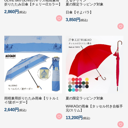
OLIVE des OLIVEのキッズ晴雨兼用
えるデザイン
折りたたみ日傘【チェリー/2カラー】
夏の限定ラッピング対象
2,860円
日傘【そよパラ】
(税込)
3,850円
(税込)
雨晴兼用折りたたみ雨傘【リトルミ
夏の限定ラッピング対象
イ/波ボーダー】
WAKAOの雨傘【タッセル付き合板手
2,640円
元/スリム】
(税込)
13,200円
(税込)