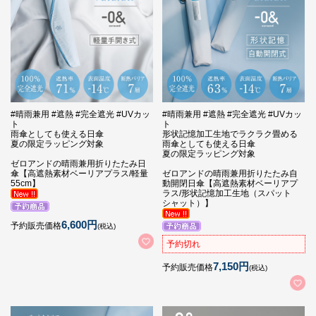
#晴雨兼用 #遮熱 #完全遮光 #UVカッ
#晴雨兼用 #遮熱 #完全遮光 #UVカッ
ト
ト
雨傘としても使える日傘
形状記憶加工生地でラクラク畳める
夏の限定ラッピング対象
雨傘としても使える日傘
夏の限定ラッピング対象
ゼロアンドの晴雨兼用折りたたみ日
傘【高遮熱素材ベーリアプラス/軽量
ゼロアンドの晴雨兼用折りたたみ自
55cm】
動開閉日傘【高遮熱素材ベーリアプ
ラス/形状記憶加工生地（スパット
シャット）】
6,600円
予約販売価格
(税込)
予約切れ
7,150円
予約販売価格
(税込)