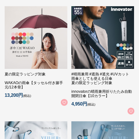
夏の限定ラッピング対象
#晴雨兼用 #遮熱 #遮光 #UVカット
雨傘としても使える日傘
WAKAOの雨傘【タッセル付き籐手
夏の限定ラッピング対象
元/12本骨】
innovatorの晴雨兼用折りたたみ自動
13,200円
開閉日傘【10カラー】
(税込)
4,950円
(税込)