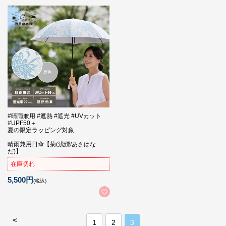
#晴雨兼用 #遮熱 #遮光 #UVカット
#UPF50＋
夏の限定ラッピング対象
晴雨兼用日傘【菊(浅縹/あさはな
だ)】
在庫切れ
5,500円
(税込)
<
1
2
3