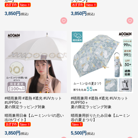
ルー】
グリーン】
3,850円
3,850円
(税込)
(税込)
#晴雨兼用 #遮熱 #遮光 #UVカット
#晴雨兼用 #遮熱 #遮光 #UVカット
#UPF50＋
#UPF50＋
夏の限定ラッピング対象
夏の限定ラッピング対象
晴雨兼用日傘【ムーミンパパの思い
晴雨兼用折りたたみ日傘【ムーミン
出/ホワイト】
谷の夏まつり】
3,850円
5,500円
(税込)
(税込)