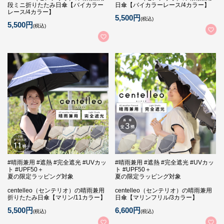
段ミニ折りたたみ日傘【バイカラー
日傘【バイカラーレース/4カラー】
レース/4カラー】
5,500円
(税込)
5,500円
(税込)
#晴雨兼用 #遮熱 #完全遮光 #UVカッ
#晴雨兼用 #遮熱 #完全遮光 #UVカッ
ト #UPF50＋
ト #UPF50＋
夏の限定ラッピング対象
夏の限定ラッピング対象
centelleo（センテリオ）の晴雨兼用
centelleo（センテリオ）の晴雨兼用
折りたたみ日傘【マリン/11カラー】
日傘【マリンフリル/3カラー】
5,500円
6,600円
(税込)
(税込)