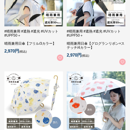
#晴雨兼用 #遮熱 #遮光 #UVカット
#晴雨兼用 #遮熱 #遮光 #UVカット
#UPF50＋
#UPF50＋
晴雨兼用日傘【フリル/3カラー】
晴雨兼用日傘【グログランリボン×ス
テッチ/4カラー】
2,970円
(税込)
2,970円
(税込)