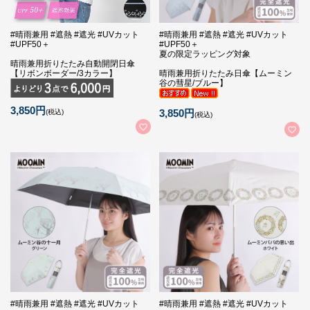
#晴雨兼用 #遮熱 #遮光 #UVカット
#晴雨兼用 #遮熱 #遮光 #UVカット
#UPF50＋
#UPF50＋
夏の限定ラッピング対象
晴雨兼用折りたたみ自動開閉日傘
【リボンボーダー/3カラー】
晴雨兼用折りたたみ日傘【ムーミン
谷の彗星/ブルー】
3,850円
3,850円
(税込)
(税込)
#晴雨兼用 #遮熱 #遮光 #UVカット
#晴雨兼用 #遮熱 #遮光 #UVカット