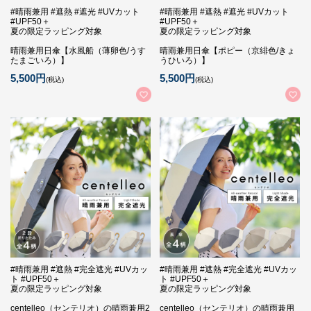
#晴雨兼用 #遮熱 #遮光 #UVカット
#晴雨兼用 #遮熱 #遮光 #UVカット
#UPF50＋
#UPF50＋
夏の限定ラッピング対象
夏の限定ラッピング対象
晴雨兼用日傘【水風船（薄卵色/うす
晴雨兼用日傘【ポピー（京緋色/きょ
たまごいろ）】
うひいろ）】
5,500円
5,500円
(税込)
(税込)
#晴雨兼用 #遮熱 #完全遮光 #UVカッ
#晴雨兼用 #遮熱 #完全遮光 #UVカッ
ト #UPF50＋
ト #UPF50＋
夏の限定ラッピング対象
夏の限定ラッピング対象
centelleo（センテリオ）の晴雨兼用2
centelleo（センテリオ）の晴雨兼用