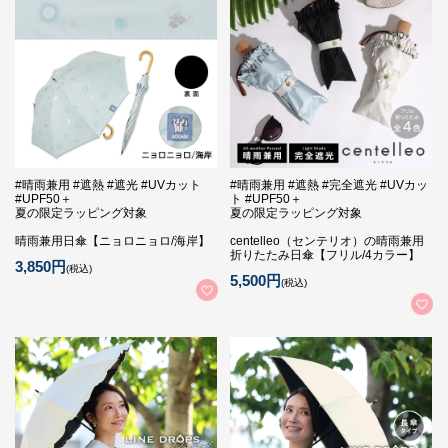
#晴雨兼用 #遮熱 #遮光 #UVカット
#晴雨兼用 #遮熱 #完全遮光 #UVカッ
#UPF50＋
ト #UPF50＋
夏の限定ラッピング対象
夏の限定ラッピング対象
晴雨兼用日傘【ニョロニョロ/海岸】
centelleo（センテリオ）の晴雨兼用
折りたたみ日傘【フリル/4カラー】
3,850円
(税込)
5,500円
(税込)