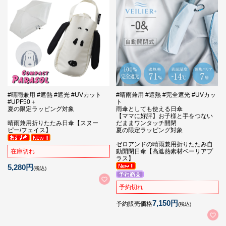
#晴雨兼用 #遮熱 #遮光 #UVカット
#晴雨兼用 #遮熱 #完全遮光 #UVカッ
#UPF50＋
ト
夏の限定ラッピング対象
雨傘としても使える日傘
【ママに好評】お子様と手をつない
晴雨兼用折りたたみ日傘【スヌー
だままワンタッチ開閉
ピー/フェイス】
夏の限定ラッピング対象
ゼロアンドの晴雨兼用折りたたみ自
動開閉日傘【高遮熱素材ベーリアプ
在庫切れ
ラス】
5,280円
(税込)
予約切れ
7,150円
予約販売価格
(税込)