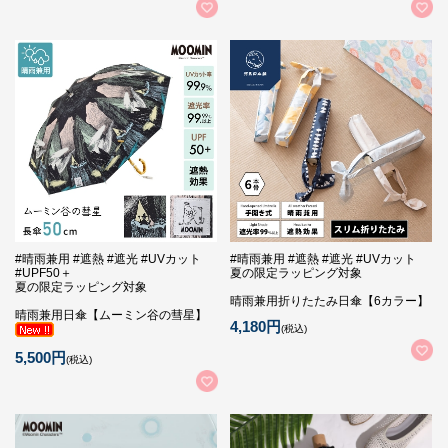
#晴雨兼用 #遮熱 #遮光 #UVカット
#晴雨兼用 #遮熱 #遮光 #UVカット
#UPF50＋
夏の限定ラッピング対象
夏の限定ラッピング対象
晴雨兼用折りたたみ日傘【6カラー】
晴雨兼用日傘【ムーミン谷の彗星】
4,180円
(税込)
5,500円
(税込)