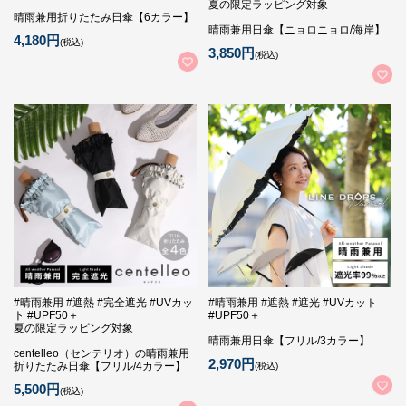
夏の限定ラッピング対象
晴雨兼用折りたたみ日傘【6カラー】
晴雨兼用日傘【ニョロニョロ/海岸】
4,180円
(税込)
3,850円
(税込)
#晴雨兼用 #遮熱 #完全遮光 #UVカッ
#晴雨兼用 #遮熱 #遮光 #UVカット
ト #UPF50＋
#UPF50＋
夏の限定ラッピング対象
晴雨兼用日傘【フリル/3カラー】
centelleo（センテリオ）の晴雨兼用
2,970円
折りたたみ日傘【フリル/4カラー】
(税込)
5,500円
(税込)