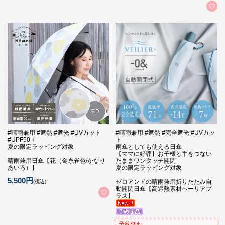
#晴雨兼用 #遮熱 #遮光 #UVカット
#晴雨兼用 #遮熱 #完全遮光 #UVカッ
#UPF50＋
ト
夏の限定ラッピング対象
雨傘としても使える日傘
【ママに好評】お子様と手をつない
晴雨兼用日傘【花（金糸雀色/かなり
だままワンタッチ開閉
あいろ）】
夏の限定ラッピング対象
5,500円
ゼロアンドの晴雨兼用折りたたみ自
(税込)
動開閉日傘【高遮熱素材ベーリアプ
ラス】
予約切れ