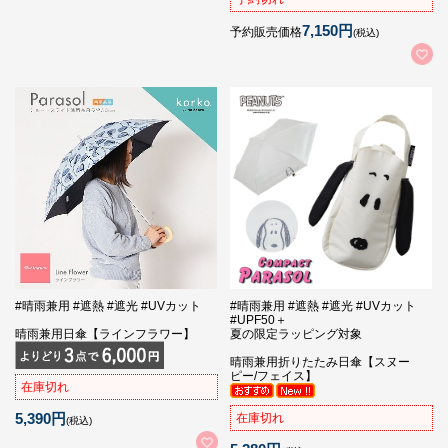
7,150円
予約販売価格
(税込)
#晴雨兼用 #遮熱 #遮光 #UVカット
#晴雨兼用 #遮熱 #遮光 #UVカット
#UPF50＋
晴雨兼用日傘【ラインフラワー】
夏の限定ラッピング対象
晴雨兼用折りたたみ日傘【スヌー
ピー/フェイス】
在庫切れ
5,390円
在庫切れ
(税込)