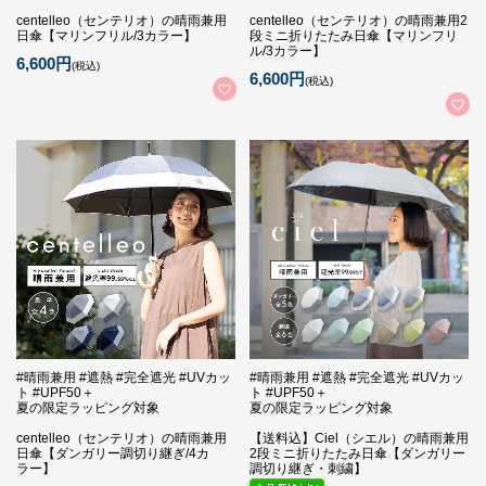
centelleo（センテリオ）の晴雨兼用
centelleo（センテリオ）の晴雨兼用2
日傘【マリンフリル/3カラー】
段ミニ折りたたみ日傘【マリンフリ
ル/3カラー】
6,600円
(税込)
6,600円
(税込)
#晴雨兼用 #遮熱 #完全遮光 #UVカッ
#晴雨兼用 #遮熱 #完全遮光 #UVカッ
ト #UPF50＋
ト #UPF50＋
夏の限定ラッピング対象
夏の限定ラッピング対象
centelleo（センテリオ）の晴雨兼用
【送料込】Ciel（シエル）の晴雨兼用
日傘【ダンガリー調切り継ぎ/4カ
2段ミニ折りたたみ日傘【ダンガリー
ラー】
調切り継ぎ・刺繍】