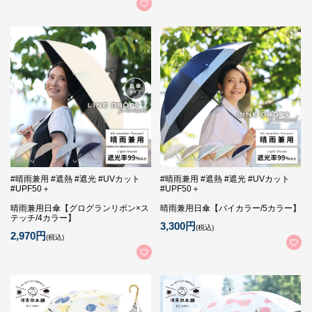
#晴雨兼用 #遮熱 #遮光 #UVカット
#晴雨兼用 #遮熱 #遮光 #UVカット
#UPF50＋
#UPF50＋
晴雨兼用日傘【グログランリボン×ス
晴雨兼用日傘【バイカラー/5カラー】
テッチ/4カラー】
3,300円
(税込)
2,970円
(税込)