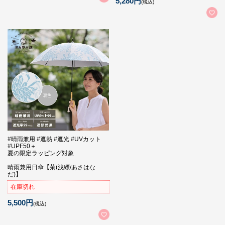
5,280円
(税込)
#晴雨兼用 #遮熱 #遮光 #UVカット
#UPF50＋
夏の限定ラッピング対象
晴雨兼用日傘【菊(浅縹/あさはな
だ)】
在庫切れ
5,500円
(税込)