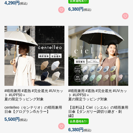
4,290円
(税込)
6,380円
(税込)
#晴雨兼用 #遮熱 #完全遮光 #UVカッ
#晴雨兼用 #遮熱 #完全遮光 #UVカッ
ト #UPF50＋
ト #UPF50＋
夏の限定ラッピング対象
夏の限定ラッピング対象
centelleo（センテリオ）の晴雨兼用
【送料込】Ciel（シエル）の晴雨兼用
日傘【グログラン/5カラー】
日傘【ダンガリー調切り継ぎ・刺
繍】
5,500円
(税込)
6,380円
(税込)