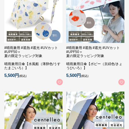
#晴雨兼用 #遮熱 #遮光 #UVカット
#晴雨兼用 #遮熱 #遮光 #UVカット
#UPF50＋
#UPF50＋
夏の限定ラッピング対象
夏の限定ラッピング対象
晴雨兼用日傘【水風船（薄卵色/うす
晴雨兼用日傘【ポピー（京緋色/きょ
たまごいろ）】
うひいろ）】
5,500円
5,500円
(税込)
(税込)