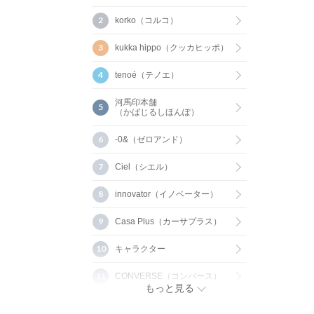
korko（コルコ）
kukka hippo（クッカヒッポ）
tenoé（テノエ）
河馬印本舗
（かばじるしほんぽ）
-0&（ゼロアンド）
Ciel（シエル）
innovator（イノベーター）
Casa Plus（カーサプラス）
キャラクター
CONVERSE（コンバース）
もっと見る