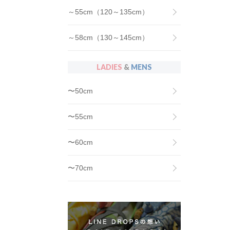
～55cm（120～135cm）
～58cm（130～145cm）
LADIES
&
MENS
〜50cm
〜55cm
〜60cm
〜70cm