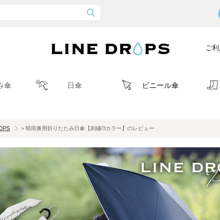
ご利
み傘
日傘
ビニール傘
ROPS
> 晴雨兼用折りたたみ日傘【刺繍/3カラー】のレビュー