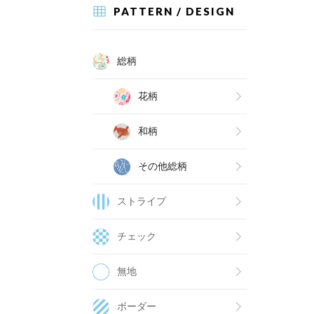
PATTERN / DESIGN
総柄
花柄
和柄
その他総柄
ストライプ
チェック
無地
ボーダー