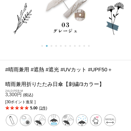
#晴雨兼用 #遮熱 #遮光 #UVカット #UPF50＋
晴雨兼用折りたたみ日傘【刺繍/3カラー】
24LD-PEB-M
3,300円
(税込)
[30ポイント進呈 ]
5.00
(1件)