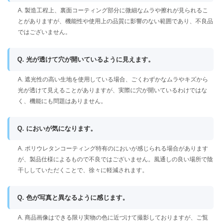
A. 製造工程上、裏面コーティング部分に微細なムラや擦れが見られるこ
とがありますが、機能性や使用上の品質に影響のない範囲であり、不良品
ではございません。
Q. 光が透けて穴が開いているように見えます。
A. 遮光性の高い生地を使用している場合、ごくわずかなムラやキズから
光が透けて見えることがありますが、実際に穴が開いているわけではな
く、機能にも問題はありません。
Q. においが気になります。
A. ポリウレタンコーティング特有のにおいが感じられる場合があります
が、製品仕様によるもので不良ではございません。風通しの良い場所で陰
干ししていただくことで、徐々に軽減されます。
Q. 色が写真と異なるように感じます。
A. 商品画像はできる限り実物の色に近づけて撮影しておりますが、ご覧