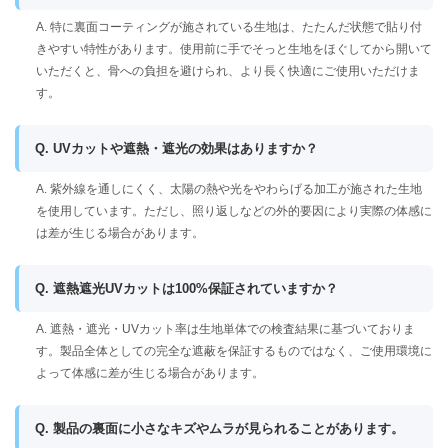
A. 特に裏面コーティングが施されている生地は、たたんだ状態で貼り付
きやすい特性があります。使用前に手でそっと生地をほぐしてから開いて
いただくと、骨への負担を避けられ、より長く快適にご使用いただけま
す。
Q. UVカットや遮熱・遮光の効果はありますか？
A. 紫外線を通しにくく、太陽の熱や光をやわらげる加工が施された生地
を使用しています。ただし、照り返しなどの外的要因により実際の体感に
は差が生じる場合があります。
Q. 遮熱遮光UVカットは100%保証されていますか？
A. 遮熱・遮光・UVカット率は生地単体での検査結果に基づいておりま
す。製品全体としての完全な遮蔽を保証するものではなく、ご使用環境に
よって体感に差が生じる場合があります。
Q. 製品の裏面に小さなキズやムラが見られることがあります。