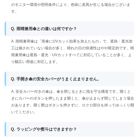
のモニター環境や照明条件により、色味に差異が生じる場合がございま
す。
Q. 雨晴兼用傘との違いは何ですか？
A. 雨晴兼用傘は「雨傘にUVカット効果を加えたもの」で、遮熱・遮光加
工は施されていない場合が多く、晴れの日の快適性はやや限定的です。晴
雨兼用傘は遮熱・遮光・UVカットすべてに対応していることが多く、よ
り幅広い用途に対応します。
Q. 手開き傘の安全カバーがうまく止まりません。
A. 安全カバー付きの傘は、傘を閉じるときに指を守る構造です。開くと
きにカバーのボタンを押したまま開くと、傘が止まらず閉じてしまう場合
があります。開く際はボタンを押さずに、ロクロ部分を持ってゆっくり開
いてください。
Q. ラッピングや熨斗はできますか？