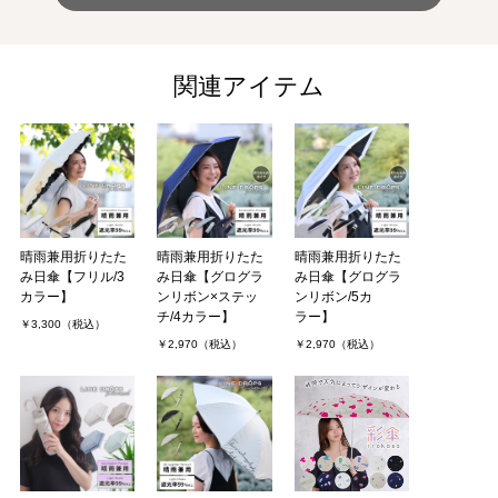
関連アイテム
晴雨兼用折りたた
晴雨兼用折りたた
晴雨兼用折りたた
み日傘【フリル/3
み日傘【グログラ
み日傘【グログラ
カラー】
ンリボン×ステッ
ンリボン/5カ
チ/4カラー】
ラー】
￥3,300（税込）
￥2,970（税込）
￥2,970（税込）