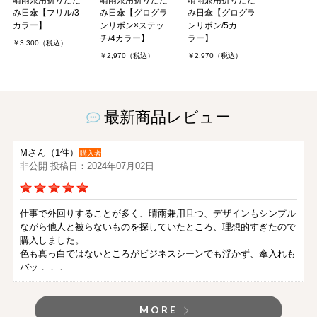
晴雨兼用折りたた
晴雨兼用折りたた
晴雨兼用折りたた
み日傘【フリル/3
み日傘【グログラ
み日傘【グログラ
カラー】
ンリボン×ステッ
ンリボン/5カ
チ/4カラー】
ラー】
￥3,300（税込）
￥2,970（税込）
￥2,970（税込）
最新商品レビュー
Mさん（1件）
購入者
非公開 投稿日：2024年07月02日
仕事で外回りすることが多く、晴雨兼用且つ、デザインもシンプル
ながら他人と被らないものを探していたところ、理想的すぎたので
購入しました。
色も真っ白ではないところがビジネスシーンでも浮かず、傘入れも
バッ．．．
MORE