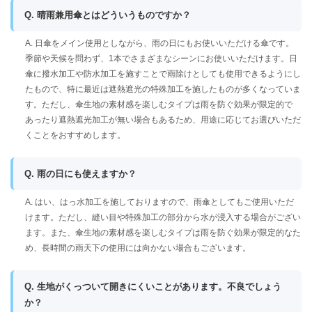
Q. 晴雨兼用傘とはどういうものですか？
A. 日傘をメイン使用としながら、雨の日にもお使いいただける傘です。
季節や天候を問わず、1本でさまざまなシーンにお使いいただけます。日
傘に撥水加工や防水加工を施すことで雨除けとしても使用できるようにし
たもので、特に最近は遮熱遮光の特殊加工を施したものが多くなっていま
す。ただし、傘生地の素材感を楽しむタイプは雨を防ぐ効果が限定的で
あったり遮熱遮光加工が無い場合もあるため、用途に応じてお選びいただ
くことをおすすめします。
Q. 雨の日にも使えますか？
A. はい、はっ水加工を施しておりますので、雨傘としてもご使用いただ
けます。ただし、縫い目や特殊加工の部分から水が浸入する場合がござい
ます。また、傘生地の素材感を楽しむタイプは雨を防ぐ効果が限定的なた
め、長時間の雨天下の使用には向かない場合もございます。
Q. 生地がくっついて開きにくいことがあります。不良でしょう
か？