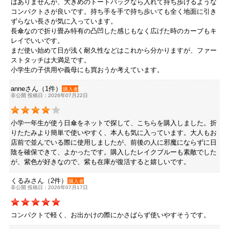
はありませんが、大きめのトートバッグなら入れて持ち歩けるような
コンパクトさが良いです。持ち手を手で持ち歩いても全く地面に引き
ずらない長さが気に入っています。
長傘なので折り畳み特有の凸凹した感じもなく広げた時のカーブもキ
レイでいいです。
まだ使い始めて日が浅く耐久性などはこれから分かりますが、ファー
ストタッチは大満足です。
小学生の子供用や義母にも買おうか考えています。
anneさん（1件）
購入者
非公開 投稿日：2026年07月22日
小学一年生が使う日傘をネットで探して、こちらを購入しました。折
りたたみより簡単で使いやすく、本人も気に入っています。大人もお
店前で並んでいる際に使用しましたが、前後の人に邪魔にならずに日
陰を確保できて、よかったです。購入したレイクブルーも素敵でした
が、紫色が好きなので、紫も在庫が復活すると嬉しいです。
くるみさん（2件）
購入者
非公開 投稿日：2026年07月17日
コンパクトで軽く、お出かけの際にかさばらず使いやすそうです。