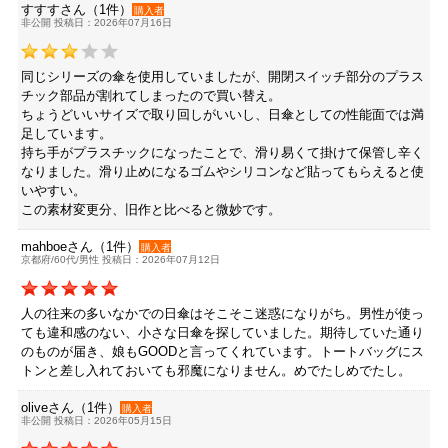
すすすさん（1件）
購入者
非公開 投稿日：2026年07月16日
同じシリーズの傘を使用していましたが、開閉スイッチ部分のプラス
チック部品が割れてしまったので買い替え。
ちょうどいいサイズで取り回しがいいし、日傘としての性能面では満
足しています。
持ち手がプラスチックになったことで、滑り易くて掛けて保管し辛く
なりました。滑り止めになるゴムやシリコンなど貼ってもらえると使
いやすい。
この素材変更分、旧作と比べると微妙です。
mahboeさん（1件）
購入者
京都府/60代/男性 投稿日：2026年07月12日
人の往来の多いなかでの日傘はそこそこ迷惑になりがち。男性が使っ
ても違和感のない、小さな日傘を探していました。期待していた通り
のものが届き、娘もGOODと言ってくれています。トートバッグにス
トンと差し入れておいても邪魔になりません。めでたしめでたし。
oliveさん（1件）
購入者
非公開 投稿日：2026年05月15日