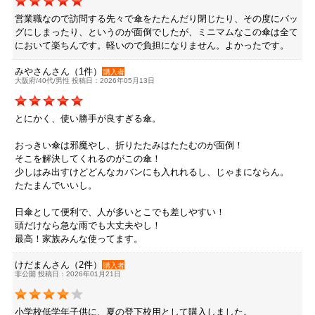
営業職なので訪問する先々で傘をたたんだり閉じたり、その度にバッ
グにしまったり、というのが面倒でしたが、ミニマムなこの傘は全て
において楽ちんです。軽いので負担になりません。よかったです。
みやさんさん（1件）
購入者
大阪府/40代/男性 投稿日：2026年05月13日
とにかく、使い勝手が良すぎる傘。
おっきい傘は邪魔やし、折りたたみはたたむのが面倒！
そこを解決してくれるのがこの傘！
少しはみ出すけどどんなカバンにも入れれるし、じゃまにならん。
たたまんでいいし。
日傘として便利で、人が多いとこでも差しやすい！
頭だけなら急な雨でも大丈夫やし！
最高！家族みんな使ってます。
けだまんさん（2件）
購入者
非公開 投稿日：2026年01月21日
小学校低学年子供に、夏の登下校用として購入しました。