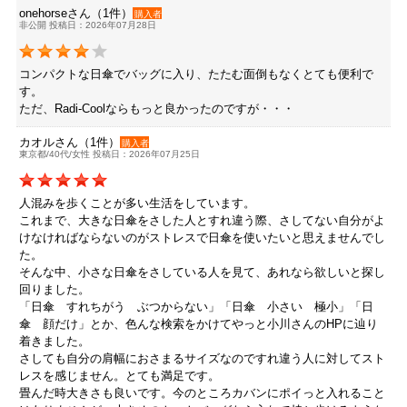
onehorseさん（1件）
購入者
非公開 投稿日：2026年07月28日
コンパクトな日傘でバッグに入り、たたむ面倒もなくとても便利で
す。
ただ、Radi-Coolならもっと良かったのですが・・・
カオルさん（1件）
購入者
東京都/40代/女性 投稿日：2026年07月25日
人混みを歩くことが多い生活をしています。
これまで、大きな日傘をさした人とすれ違う際、さしてない自分がよ
けなければならないのがストレスで日傘を使いたいと思えませんでし
た。
そんな中、小さな日傘をさしている人を見て、あれなら欲しいと探し
回りました。
「日傘 すれちがう ぶつからない」「日傘 小さい 極小」「日
傘 顔だけ」とか、色んな検索をかけてやっと小川さんのHPに辿り
着きました。
さしても自分の肩幅におさまるサイズなのですれ違う人に対してスト
レスを感じません。とても満足です。
畳んだ時大きさも良いです。今のところカバンにポイっと入れること