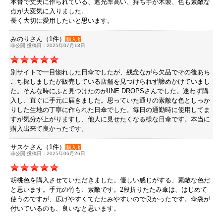
本骨で丈夫に作られている、遮光率高い、持ち手が木製、色も素敵な
点が大変気に入りました。
長く大切に愛用したいと思います。
みのりさん（1件）
購入者
非公開 投稿日：2025年07月13日
別サイトで一目惚れした日傘でしたが、残念ながら欠品でその後あち
こち探しましたが販売している店舗を見つけられず諦めかけていまし
た。そんな時にふと見つけたのがlINE DROPSさんでした。迷わず購
入し、直ぐに手元に届きました。思っていた通りの素敵な色としっか
りした生地の丁寧に作られた日傘でした。毎日の通勤時に使用してま
すが気分が上がりますし、他人に見せたくなる様な日傘です。本当に
購入出来て良かったです。
サスケさん（1件）
購入者
非公開 投稿日：2025年06月26日
胡桃色を購入させていただきました。優しい感じがする、素敵な色だ
と思います。手元の竹も、素敵です。2段折りたたみ傘は、はじめて
使うのですが、広げやすくてたたみやすいので良かったです。傘袋が
付いているのも、良いなと思います。