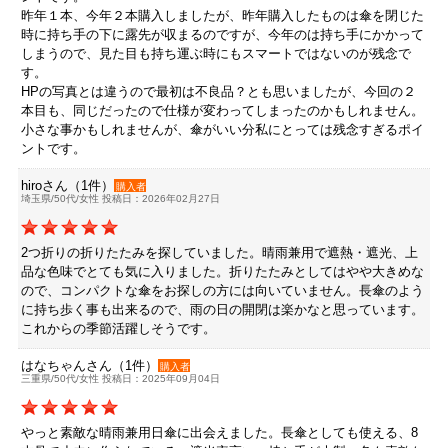
昨年１本、今年２本購入しましたが、昨年購入したものは傘を閉じた
時に持ち手の下に露先が収まるのですが、今年のは持ち手にかかって
しまうので、見た目も持ち運ぶ時にもスマートではないのが残念で
す。
HPの写真とは違うので最初は不良品？とも思いましたが、今回の２
本目も、同じだったので仕様が変わってしまったのかもしれません。
小さな事かもしれませんが、傘がいい分私にとっては残念すぎるポイ
ントです。
hiroさん（1件）
購入者
埼玉県/50代/女性 投稿日：2026年02月27日
2つ折りの折りたたみを探していました。晴雨兼用で遮熱・遮光、上
品な色味でとても気に入りました。折りたたみとしてはやや大きめな
ので、コンパクトな傘をお探しの方には向いていません。長傘のよう
に持ち歩く事も出来るので、雨の日の開閉は楽かなと思っています。
これからの季節活躍しそうです。
はなちゃんさん（1件）
購入者
三重県/50代/女性 投稿日：2025年09月04日
やっと素敵な晴雨兼用日傘に出会えました。長傘としても使える、8