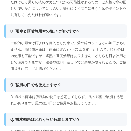
だけでなく周りの人のケガにつながる可能性があるため、ご家族で傘の正
しい使いかたについて話し合い、壊れにくく安全に使うためのポイントを
共有していただければ幸いです。
Q. 雨傘と雨晴兼用傘の違いは何ですか？
一般的な雨傘は雨よけを目的とした傘で、紫外線カットなどの加工はあり
ません。雨晴兼用傘は、雨傘にUVカット加工を施したもので、晴れの日
の使用も可能ですが、遮熱・遮光効果はありません。どちらも日よけ用と
して使用できますが、猛暑や強い日差し下では効果が限られるため、ご使
用状況に応じてお選びください。
Q. 強風の日でも使えますか？
A. 通常の雨傘は強風時の使用を想定しておらず、風の影響で破損する恐
れがあります。風の強い日はご使用をお控えください。
Q. 撥水効果はどれくらい持続しますか？