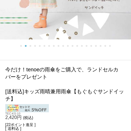
今だけ！tenoeの雨傘をご購入で、ランドセルカ
バーをプレゼント
[送料込]キッズ雨晴兼用雨傘【もぐもぐサンドイッ
チ】
TEC-KS-10
2,420円
(税込)
[22ポイント進呈 ]
[ 送料込 ]