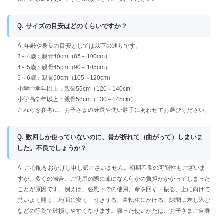
Q. サイズの目安はどのくらいですか？
A. 年齢や身長の目安としては以下の通りです。
3～4歳：親骨40cm（85～100cm）
4～5歳：親骨45cm（90～105cm）
5～6歳：親骨50cm（105～120cm）
小学中学年以上：親骨55cm（120～140cm）
小学高学年以上：親骨58cm（130～145cm）
これらを参考に、お子さまの身長や使い勝手にあわせてお選びください。
Q. 数回しか使っていないのに、骨が折れて（曲がって）しまいま
した。不良でしょうか？
A. ご心配をおかけし申し訳ございません。初期不良の可能性もございま
すが、多くの場合、ご使用の際に傘になんらかの負担がかかってしまった
ことが原因です。例えば、強風下での使用、傘を回す・振る、上に向けて
勢いよく開く、地面に突く・引きずる、自転車にかける、隙間に差し込む
などの行為で破損しやすくなります。誤った使いかたは、お子さまご自身