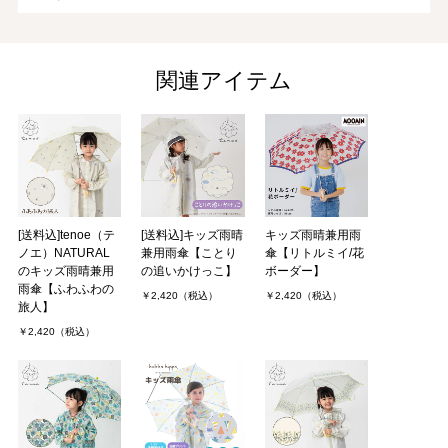
ぽぽさん（2件）
購入者
非公開 投稿日：2021年04月21日
関連アイテム
小学生の娘にレインコートとお揃いで購入しました。まず、このシ
リーズがどれも柄が可愛くて、娘がとても悩んでいました。
届いた傘を見て「かわい～！」ととても喜んでいました。
MORE
[送料込]tenoe（テ
[送料込]キッズ雨晴
キッズ雨晴兼用雨
ノエ）NATURAL
兼用雨傘【ことり
傘【リトルミイ/花
のキッズ雨晴兼用
の追いかけっこ】
ボーダー】
雨傘【ふわふわの
￥2,420（税込）
￥2,420（税込）
旅人】
￥2,420（税込）