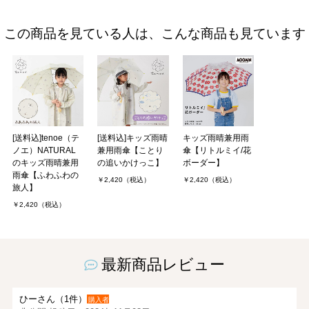
この商品を見ている人は、こんな商品も見ています
[送料込]tenoe（テ
[送料込]キッズ雨晴
キッズ雨晴兼用雨
ノエ）NATURAL
兼用雨傘【ことり
傘【リトルミイ/花
のキッズ雨晴兼用
の追いかけっこ】
ボーダー】
雨傘【ふわふわの
￥2,420（税込）
￥2,420（税込）
旅人】
￥2,420（税込）
最新商品レビュー
ひーさん（1件）
購入者