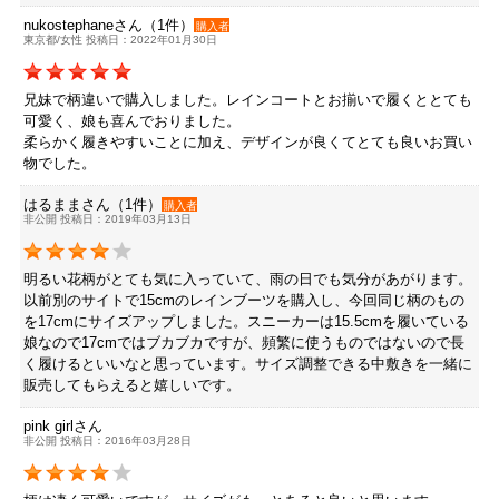
nukostephaneさん（1件）
購入者
東京都/女性 投稿日：2022年01月30日
兄妹で柄違いで購入しました。レインコートとお揃いで履くととても
可愛く、娘も喜んでおりました。
柔らかく履きやすいことに加え、デザインが良くてとても良いお買い
物でした。
はるままさん（1件）
購入者
非公開 投稿日：2019年03月13日
明るい花柄がとても気に入っていて、雨の日でも気分があがります。
以前別のサイトで15cmのレインブーツを購入し、今回同じ柄のもの
を17cmにサイズアップしました。スニーカーは15.5cmを履いている
娘なので17cmではブカブカですが、頻繁に使うものではないので長
く履けるといいなと思っています。サイズ調整できる中敷きを一緒に
販売してもらえると嬉しいです。
pink girlさん
非公開 投稿日：2016年03月28日