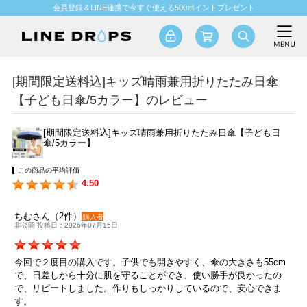
会員登録＆LINE連携で今すぐ使える500ポイントプレゼント
[期間限定送料込]キッズ晴雨兼用折りたたみ日傘
【子ども日傘/5カラー】のレビュー
[期間限定送料込]キッズ晴雨兼用折りたたみ日傘【子ども日
傘/5カラー】
この商品の平均評価
4.50
ちむさん（2件）
購入者
非公開 投稿日：2026年07月15日
今回で２度目の購入です。子供でも開きやすく、傘の大きさも55cm
で、日差しから十分に肌を守ることができ、使い勝手が良かったの
で、リピートしました。作りもしっかりしているので、安心できま
す。