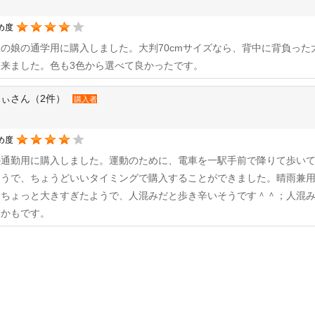
め度
の娘の通学用に購入しました。大判70cmサイズなら、背中に背負っ
出来ました。色も3色から選べて良かったです。
ぃさん（2件）
購入者
め度
の通勤用に購入しました。運動のために、電車を一駅手前で降りて歩い
ようで、ちょうどいいタイミングで購入することができました。晴雨兼
はちょっと大きすぎたようで、人混みだと歩き辛いそうです＾＾；人混
いかもです。