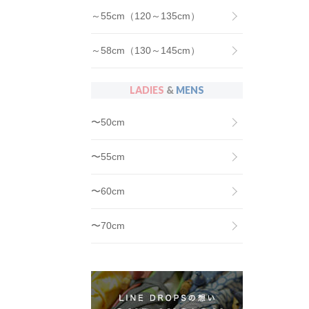
～55cm（120～135cm）
～58cm（130～145cm）
LADIES
&
MENS
〜50cm
〜55cm
〜60cm
〜70cm