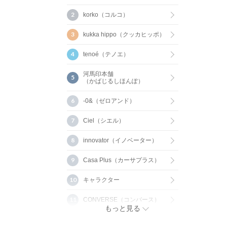
korko（コルコ）
kukka hippo（クッカヒッポ）
tenoé（テノエ）
河馬印本舗
（かばじるしほんぽ）
-0&（ゼロアンド）
Ciel（シエル）
innovator（イノベーター）
Casa Plus（カーサプラス）
キャラクター
CONVERSE（コンバース）
もっと見る