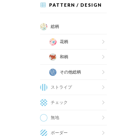
PATTERN / DESIGN
総柄
花柄
和柄
その他総柄
ストライプ
チェック
無地
ボーダー