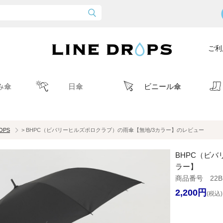
ご利
み傘
日傘
ビニール傘
ROPS
> BHPC（ビバリーヒルズポロクラブ）の雨傘【無地/3カラー】のレビュー
BHPC（ビバ
ラー】
商品番号 22BH
2,200円
(税込)