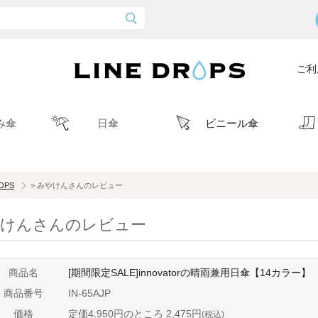
ご利
み傘
日傘
ビニール傘
ROPS
> みやけんさんのレビュー
けんさんのレビュー
商品名
[期間限定SALE]innovatorの晴雨兼用日傘【14カラー】
商品番号
IN-65AJP
価格
定価4,950円のところ 2,475円
(税込)