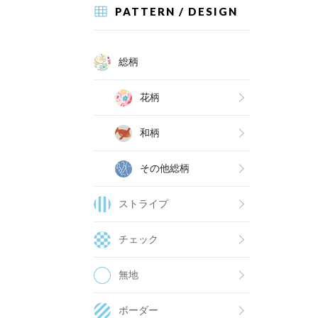
PATTERN / DESIGN
総柄
花柄
和柄
その他総柄
ストライプ
チェック
無地
ボーダー