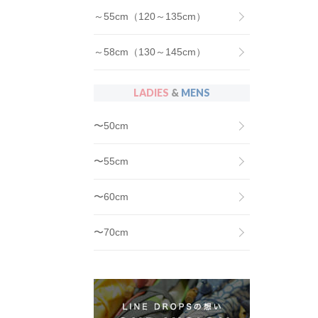
～55cm（120～135cm）
～58cm（130～145cm）
LADIES
&
MENS
〜50cm
〜55cm
〜60cm
〜70cm