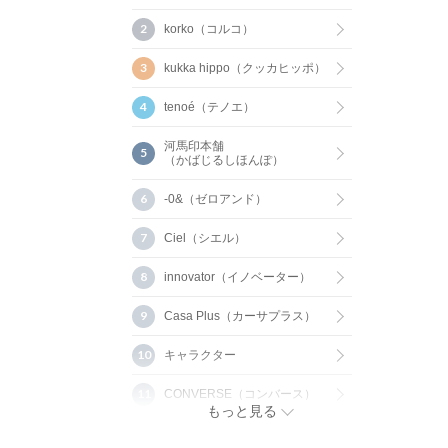
korko（コルコ）
kukka hippo（クッカヒッポ）
tenoé（テノエ）
河馬印本舗
（かばじるしほんぽ）
-0&（ゼロアンド）
Ciel（シエル）
innovator（イノベーター）
Casa Plus（カーサプラス）
キャラクター
CONVERSE（コンバース）
もっと見る