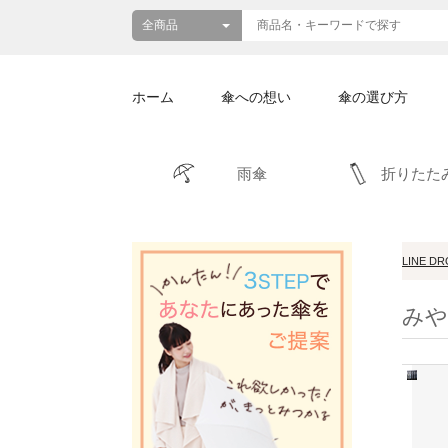
ホーム
傘への想い
傘の選び方
雨傘
折りたた
LINE D
みや