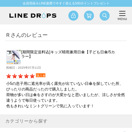
会員登録＆LINE連携で今すぐ使える500ポイントプレゼント
Ｒさんのレビュー
[期間限定送料込]キッズ晴雨兼用日傘【子ども日傘/5カ
ラー】
投稿日：2025年07月11日
購入者
小5の息子用に遮光率が高く露先が出ていない日傘を探していた所、
ぴったりの商品だったので購入しました。
荷物が多い日は傘をさすのが大変かなと思いましたが、涼しさが全然
違うようで毎日使っています。
色もきれいなミントグリーンで気に入っています！
カテゴリーから探す