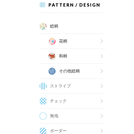
PATTERN / DESIGN
総柄
花柄
和柄
その他総柄
ストライプ
チェック
無地
ボーダー