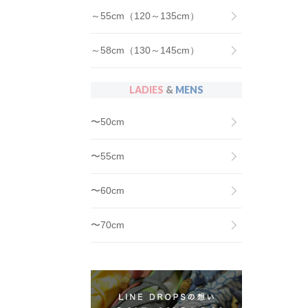
～55cm（120～135cm）
～58cm（130～145cm）
LADIES
&
MENS
〜50cm
〜55cm
〜60cm
〜70cm