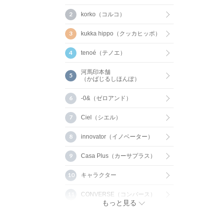
korko（コルコ）
kukka hippo（クッカヒッポ）
tenoé（テノエ）
河馬印本舗
（かばじるしほんぽ）
-0&（ゼロアンド）
Ciel（シエル）
innovator（イノベーター）
Casa Plus（カーサプラス）
キャラクター
CONVERSE（コンバース）
もっと見る