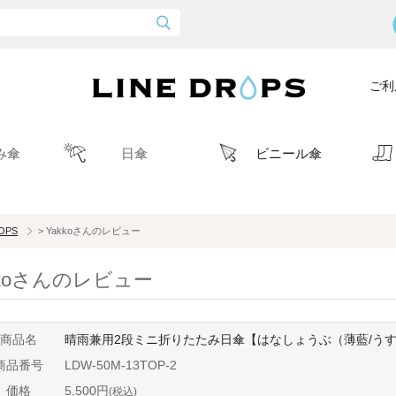
ご利
み傘
日傘
ビニール傘
ROPS
> Yakkoさんのレビュー
kkoさんのレビュー
商品名
晴雨兼用2段ミニ折りたたみ日傘【はなしょうぶ（薄藍/う
商品番号
LDW-50M-13TOP-2
価格
5,500円
(税込)