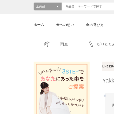
ホーム
傘への想い
傘の選び方
雨傘
折りたた
LINE D
Ya