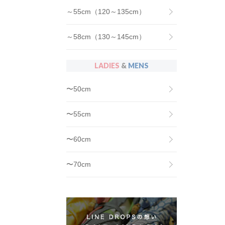
～55cm（120～135cm）
～58cm（130～145cm）
LADIES
&
MENS
〜50cm
〜55cm
〜60cm
〜70cm