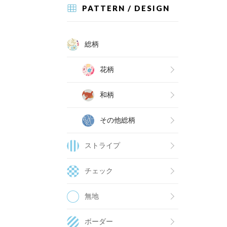
PATTERN / DESIGN
総柄
花柄
和柄
その他総柄
ストライプ
チェック
無地
ボーダー