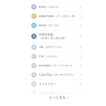
korko（コルコ）
kukka hippo（クッカヒッポ）
tenoé（テノエ）
河馬印本舗
（かばじるしほんぽ）
-0&（ゼロアンド）
Ciel（シエル）
innovator（イノベーター）
Casa Plus（カーサプラス）
キャラクター
CONVERSE（コンバース）
もっと見る