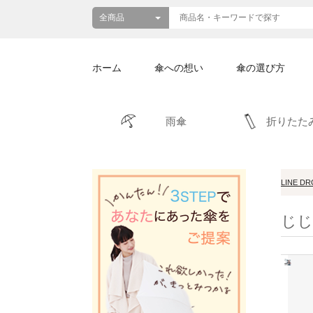
ホーム
傘への想い
傘の選び方
雨傘
折りたた
LINE D
じじ